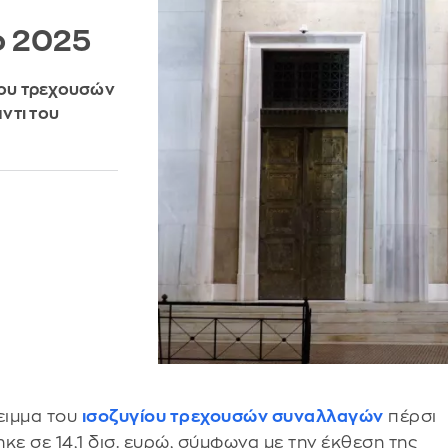
ο 2025
ίου τρεχουσών
ντι του
ειμμα του
ισοζυγίου τρεχουσών συναλλαγών
πέρσι
κε σε 14,1 δισ. ευρώ, σύμφωνα με την έκθεση της