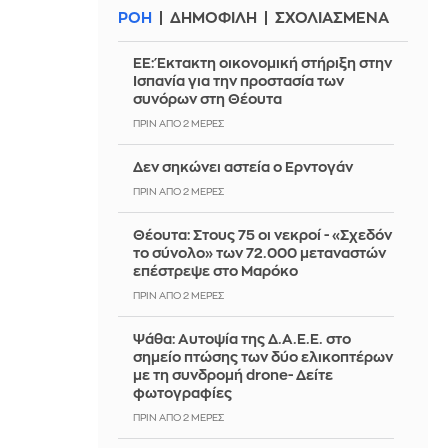
ΡΟΗ
ΔΗΜΟΦΙΛΗ
ΣΧΟΛΙΑΣΜΕΝΑ
ΕΕ: Έκτακτη οικονομική στήριξη στην
Ισπανία για την προστασία των
συνόρων στη Θέουτα
ΠΡΙΝ ΑΠΌ 2 ΜΈΡΕΣ
Δεν σηκώνει αστεία ο Ερντογάν
ΠΡΙΝ ΑΠΌ 2 ΜΈΡΕΣ
Θέουτα: Στους 75 οι νεκροί - «Σχεδόν
το σύνολο» των 72.000 μεταναστών
επέστρεψε στο Μαρόκο
ΠΡΙΝ ΑΠΌ 2 ΜΈΡΕΣ
Ψάθα: Αυτοψία της Δ.Α.Ε.Ε. στο
σημείο πτώσης των δύο ελικοπτέρων
με τη συνδρομή drone- Δείτε
φωτογραφίες
ΠΡΙΝ ΑΠΌ 2 ΜΈΡΕΣ