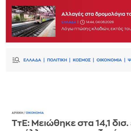
Φωτιά στο υπόγειο των δικ
Αλλαγές στα δρομολόγια τ
ΕΛΛΑΔΑ
14:35, 04.08.2026
UPDATE
ΕΛΛΑΔΑ
14:44, 04.08.2026
Λόγω πτώσης κλαδιών, εκτός του
ΕΛΛΑΔΑ
ΠΟΛΙΤΙΚΗ
ΚΟΣΜΟΣ
ΟΙΚΟΝΟΜΙΑ
Ψ
ΑΡΧΙΚΗ
/
ΟΙΚΟΝΟΜΙΑ
ΤτΕ: Μειώθηκε στα 14,1 δισ