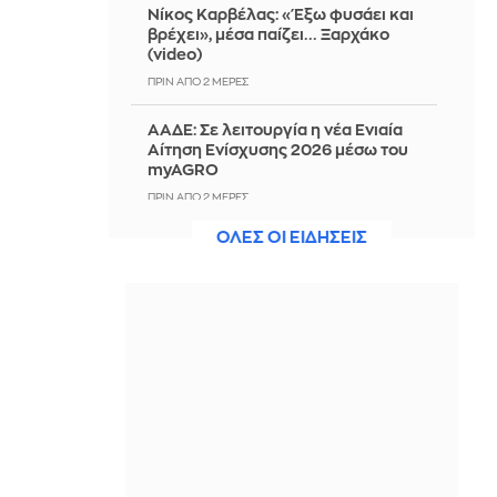
Νίκος Καρβέλας: «Έξω φυσάει και
βρέχει», μέσα παίζει... Ξαρχάκο
(video)
ΠΡΙΝ ΑΠΌ 2 ΜΈΡΕΣ
ΑΑΔΕ: Σε λειτουργία η νέα Ενιαία
Αίτηση Ενίσχυσης 2026 μέσω του
myAGRO
ΠΡΙΝ ΑΠΌ 2 ΜΈΡΕΣ
ΟΛΕΣ ΟΙ ΕΙΔΗΣΕΙΣ
Θέλεις προαγωγή; Αυτή η
αυγουστιάτικη συνήθεια μπορεί να
σε φέρει ένα βήμα πιο κοντά
ΠΡΙΝ ΑΠΌ 2 ΜΈΡΕΣ
Η ΕΠΟ απέσυρε τη στήριξή της στον
πρόεδρο της FIFA, Τζιάνι Ινφαντίνο
ΠΡΙΝ ΑΠΌ 2 ΜΈΡΕΣ
Κατάρ: «Το Ισραήλ καθυστερεί την
εφαρμογή του σχεδίου ειρήνης για
τη Γάζα»