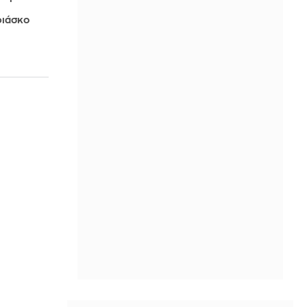
φιάσκο