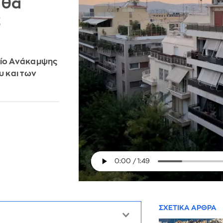
 θα
2
είο Ανάκαμψης
υ και των
ΣΧΕΤΙΚΑ ΑΡΘΡΑ