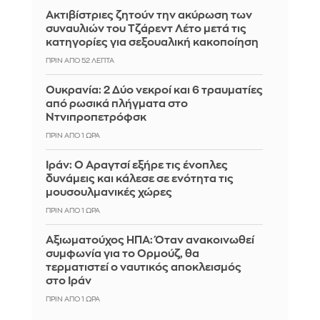
Ακτιβίστριες ζητούν την ακύρωση των
συναυλιών του Τζάρεντ Λέτο μετά τις
κατηγορίες για σεξουαλική κακοποίηση
ΠΡΙΝ ΑΠΌ 52 ΛΕΠΤΆ
Ουκρανία: 2 Δύο νεκροί και 6 τραυματίες
από ρωσικά πλήγματα στο
Ντνιπροπετρόφσκ
ΠΡΙΝ ΑΠΌ 1 ΏΡΑ
Ιράν: Ο Αραγτσί εξήρε τις ένοπλες
δυνάμεις και κάλεσε σε ενότητα τις
μουσουλμανικές χώρες
ΠΡΙΝ ΑΠΌ 1 ΏΡΑ
Αξιωματούχος ΗΠΑ: Όταν ανακοινωθεί
συμφωνία για το Ορμούζ, θα
τερματιστεί ο ναυτικός αποκλεισμός
στο Ιράν
ΠΡΙΝ ΑΠΌ 1 ΏΡΑ