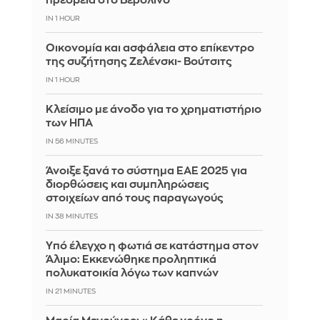
πρεσβεία στο Βερολίνο
IN 1 HOUR
Οικονομία και ασφάλεια στο επίκεντρο
της συζήτησης Ζελένσκι- Βούτσιτς
IN 1 HOUR
Κλείσιμο με άνοδο για το χρηματιστήριο
των ΗΠΑ
IN 56 MINUTES
Άνοιξε ξανά το σύστημα ΕΑΕ 2025 για
διορθώσεις και συμπληρώσεις
στοιχείων από τους παραγωγούς
IN 38 MINUTES
Yπό έλεγχο η φωτιά σε κατάστημα στον
Άλιμο: Εκκενώθηκε προληπτικά
πολυκατοικία λόγω των καπνών
IN 21 MINUTES