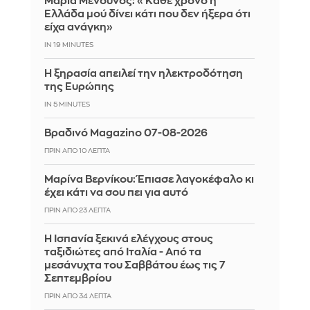
Μαρία Μενούνος: «Κάθε χρόνο η
Ελλάδα μού δίνει κάτι που δεν ήξερα ότι
είχα ανάγκη»
IN 19 MINUTES
Η ξηρασία απειλεί την ηλεκτροδότηση
της Ευρώπης
IN 5 MINUTES
Βραδινό Magazino 07-08-2026
ΠΡΙΝ ΑΠΌ 10 ΛΕΠΤΆ
Μαρίνα Βερνίκου: Έπιασε λαγοκέφαλο κι
έχει κάτι να σου πει για αυτό
ΠΡΙΝ ΑΠΌ 23 ΛΕΠΤΆ
Η Ισπανία ξεκινά ελέγχους στους
ταξιδιώτες από Ιταλία - Από τα
μεσάνυχτα του Σαββάτου έως τις 7
Σεπτεμβρίου
ΠΡΙΝ ΑΠΌ 34 ΛΕΠΤΆ