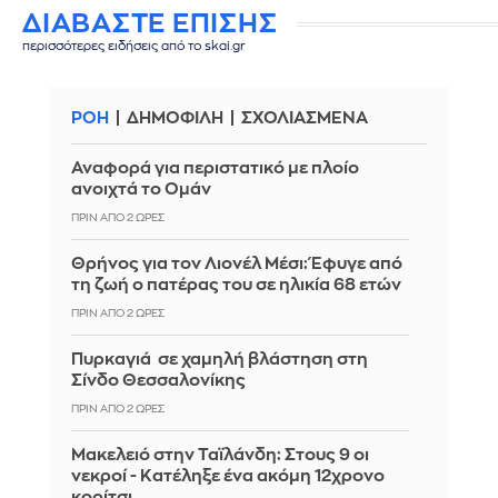
ΔΙΑΒΑΣΤΕ ΕΠΙΣΗΣ
περισσότερες ειδήσεις από το skai.gr
ΡΟΗ
ΔΗΜΟΦΙΛΗ
ΣΧΟΛΙΑΣΜΕΝΑ
Αναφορά για περιστατικό με πλοίο
ανοιχτά το Ομάν
ΠΡΙΝ ΑΠΌ 2 ΏΡΕΣ
Θρήνος για τον Λιονέλ Μέσι: Έφυγε από
τη ζωή ο πατέρας του σε ηλικία 68 ετών
ΠΡΙΝ ΑΠΌ 2 ΏΡΕΣ
Πυρκαγιά σε χαμηλή βλάστηση στη
Σίνδο Θεσσαλονίκης
ΠΡΙΝ ΑΠΌ 2 ΏΡΕΣ
Μακελειό στην Ταϊλάνδη: Στους 9 οι
νεκροί - Κατέληξε ένα ακόμη 12χρονο
κορίτσι