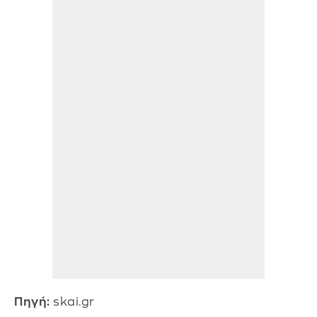
Πηγή:
skai.gr