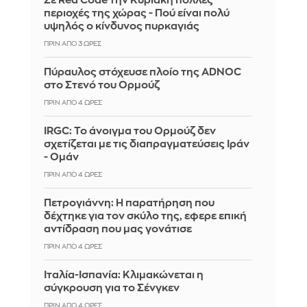
Σε Red Code την Κυριακή πολλές
περιοχές της χώρας - Πού είναι πολύ
υψηλός ο κίνδυνος πυρκαγιάς
ΠΡΙΝ ΑΠΌ 3 ΏΡΕΣ
Πύραυλος στόχευσε πλοίο της ADNOC
στο Στενό του Ορμούζ
ΠΡΙΝ ΑΠΌ 4 ΏΡΕΣ
IRGC: Το άνοιγμα του Ορμούζ δεν
σχετίζεται με τις διαπραγματεύσεις Ιράν
- Ομάν
ΠΡΙΝ ΑΠΌ 4 ΏΡΕΣ
Πετρογιάννη: Η παρατήρηση που
δέχτηκε για τον σκύλο της, εφερε επική
αντίδραση που μας γονάτισε
ΠΡΙΝ ΑΠΌ 4 ΏΡΕΣ
Ιταλία-Ισπανία: Κλιμακώνεται η
σύγκρουση για το Σένγκεν
ΠΡΙΝ ΑΠΌ 4 ΏΡΕΣ