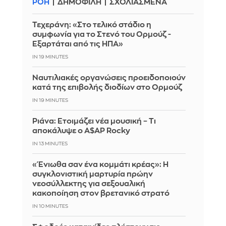
ΡΟΗ
ΔΗΜΟΦΙΛΗ
ΣΧΟΛΙΑΣΜΕΝΑ
Τεχεράνη: «Στο τελικό στάδιο η
συμφωνία για το Στενό του Ορμούζ -
Εξαρτάται από τις ΗΠΑ»
IN 19 MINUTES
Ναυτιλιακές οργανώσεις προειδοποιούν
κατά της επιβολής διοδίων στο Ορμούζ
IN 19 MINUTES
Ριάνα: Ετοιμάζει νέα μουσική – Τι
αποκάλυψε ο A$AP Rocky
IN 13 MINUTES
«Ένιωθα σαν ένα κομμάτι κρέας»: Η
συγκλονιστική μαρτυρία πρώην
νεοσύλλεκτης για σεξουαλική
κακοποίηση στον βρετανικό στρατό
IN 10 MINUTES