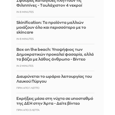
Σφοδρές καταιγίδες πλήττουν τις
Φιλιππίνες - Tουλάχιστον 4 νεκροί
IN 8 MINUTES
Skinification: Τα προϊόντα μαλλιών
μοιάζουν όλο και περισσότερο με το
skincare
IN 6 MINUTES
Box on the beach: Υποψήφιος των
Δημοκρατικών προκαλεί φασαρία, αλλά
τα βάζει με λάθος άνθρωπο - Βίντεο
IN 2 MINUTES
Διευρύνεται το ωράριο λειτουργίας του
Λευκού Πύργου
ΠΡΙΝ ΑΠΌ 1 ΛΕΠΤΌ
Eκρήξεις μέσα στη νύχτα σε υποσταθμό
της ΔΕΗ στην Άρτα - Δείτε βίντεο
ΠΡΙΝ ΑΠΌ 3 ΛΕΠΤΆ