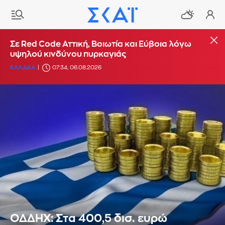
Σε Red Code Αττική, Βοιωτία και Εύβοια λόγω
υψηλού κινδύνου πυρκαγιάς
ΕΛΛΑΔΑ
07:34, 06.08.2026
ΟΔΔΗΧ: Στα 400,5 δισ. ευρώ