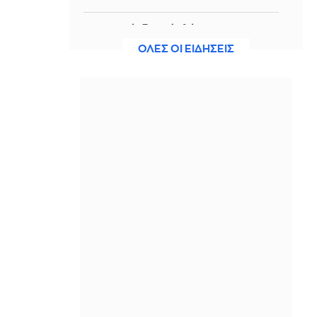
Η Ισπανία ξεκινά ελέγχους στους
ταξιδιώτες από Ιταλία - Από τα
ΟΛΕΣ ΟΙ ΕΙΔΗΣΕΙΣ
μεσάνυχτα του Σαββάτου έως τις 7
Σεπτεμβρίου
IN 32 MINUTES
Ακτιβίστριες ζητούν την ακύρωση
των συναυλιών του Τζάρεντ Λέτο
μετά τις κατηγορίες για σεξουαλική
κακοποίηση
IN 13 MINUTES
Ουκρανία: 2 Δύο νεκροί και 6
τραυματίες από ρωσικά πλήγματα
στο Ντνιπροπετρόφσκ
IN 2 MINUTES
Ιράν: Ο Αραγτσί εξήρε τις ένοπλες
δυνάμεις και κάλεσε σε ενότητα τις
μουσουλμανικές χώρες