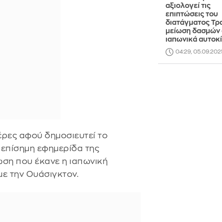
αξιολογεί τις
επιπτώσεις του
διατάγματος Τρ
μείωση δασμών 
ιαπωνικά αυτοκ
04:29, 05.09.202
μέρες αφού δημοσιευτεί το
 επίσημη εφημερίδα της
ωση που έκανε η ιαπωνική
ε την Ουάσιγκτον.