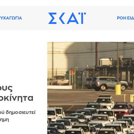
ΥΧΑΓΩΓΙΑ
ΡΟΗ ΕΙ
ους
οκίνητα
ού δημοσιευτεί
σημη