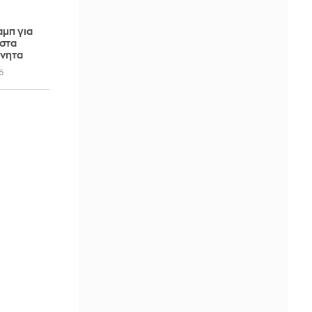
αμπ για
στα
ίνητα
5