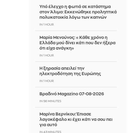
Yπό έλεγχο η φωτιά σε κατάστημα
στον Άλιμο: Εκκενώθηκε προληπτικά
πολυκατοικία λόγω των καπνών
IN 1 HOUR
Μαρία Μενούνος: «Κάθε χρόνο η
Ελλάδα μού δίνει κάτι που δεν ήξερα
ότι είχα ανάγκη»
IN 1 HOUR
Η ξηρασία απειλεί την
ηλεκτροδότηση της Ευρώπης
IN 1 HOUR
Βραδινό Magazino 07-08-2026
IN 56 MINUTES
Μαρίνα Βερνίκου: Έπιασε
λαγοκέφαλο κι έχει κάτι να σου πει
για αυτό
IN 43 MINUTES