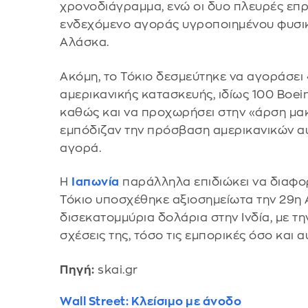
χρονοδιάγραμμα, ενώ οι δυο πλευρές επρ
ενδεχόμενο αγοράς υγροποιημένου φυσικ
Αλάσκα.
Ακόμη, το Τόκιο δεσμεύτηκε να αγοράσε
αμερικανικής κατασκευής, ιδίως 100 Boei
καθώς και να προχωρήσει στην «άρση μ
εμπόδιζαν την πρόσβαση αμερικανικών α
αγορά.
Η
Ιαπωνία
παράλληλα επιδιώκει να διαφορ
Τόκιο υποσχέθηκε αξιοσημείωτα την 29η
δισεκατομμύρια δολάρια στην Ινδία, με την
σχέσεις της, τόσο τις εμπορικές όσο και 
Πηγή:
skai.gr
Wall Street: Κλείσιμο με άνοδο