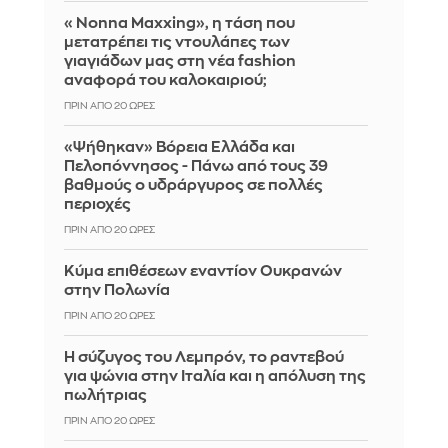
«Nonna Maxxing», η τάση που
μετατρέπει τις ντουλάπες των
γιαγιάδων μας στη νέα fashion
αναφορά του καλοκαιριού;
ΠΡΙΝ ΑΠΌ 20 ΏΡΕΣ
«Ψήθηκαν» Βόρεια Ελλάδα και
Πελοπόννησος - Πάνω από τους 39
βαθμούς ο υδράργυρος σε πολλές
περιοχές
ΠΡΙΝ ΑΠΌ 20 ΏΡΕΣ
Κύμα επιθέσεων εναντίον Ουκρανών
στην Πολωνία
ΠΡΙΝ ΑΠΌ 20 ΏΡΕΣ
Η σύζυγος του Λεμπρόν, το ραντεβού
για ψώνια στην Ιταλία και η απόλυση της
πωλήτριας
ΠΡΙΝ ΑΠΌ 20 ΏΡΕΣ