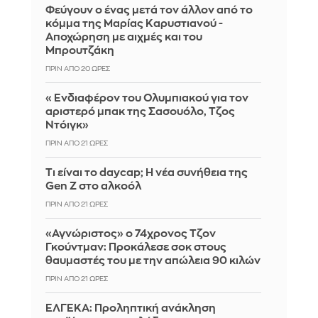
Φεύγουν ο ένας μετά τον άλλον από το
κόμμα της Μαρίας Καρυστιανού -
Αποχώρηση με αιχμές και του
Μπρουτζάκη
ΠΡΙΝ ΑΠΌ 20 ΏΡΕΣ
«Ενδιαφέρον του Ολυμπιακού για τον
αριστερό μπακ της Σασουόλο, Τζος
Ντόιγκ»
ΠΡΙΝ ΑΠΌ 21 ΏΡΕΣ
Τι είναι το daycap; Η νέα συνήθεια της
Gen Z στο αλκοόλ
ΠΡΙΝ ΑΠΌ 21 ΏΡΕΣ
«Αγνώριστος» ο 74χρονος Τζον
Γκούντμαν: Προκάλεσε σοκ στους
θαυμαστές του με την απώλεια 90 κιλών
ΠΡΙΝ ΑΠΌ 21 ΏΡΕΣ
ΕΛΓΕΚΑ: Προληπτική ανάκληση