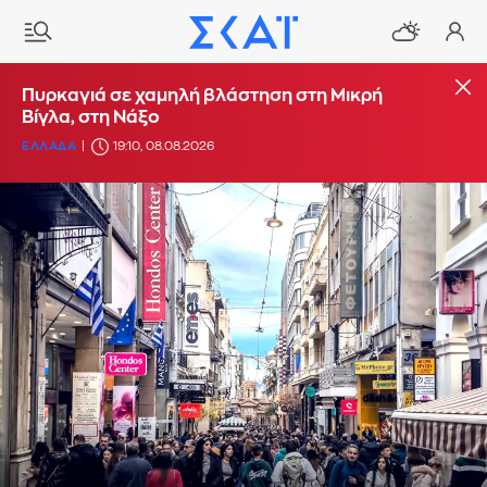
Πυρκαγιά σε χαμηλή βλάστηση στη Μικρή
Βίγλα, στη Νάξο
ΕΛΛΑΔΑ
19:10, 08.08.2026