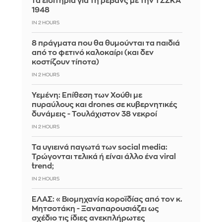
τα εισιτήρια για τη ρεβάνς με την ΤΣΣΚΑ
1948
IN 2 HOURS
8 πράγματα που θα θυμούνται τα παιδιά
από το φετινό καλοκαίρι (και δεν
κοστίζουν τίποτα)
IN 2 HOURS
Υεμένη: Επίθεση των Χούθι με
πυραύλους και drones σε κυβερνητικές
δυνάμεις - Τουλάχιστον 38 νεκροί
IN 2 HOURS
Τα υγιεινά παγωτά των social media:
Τρώγονται τελικά ή είναι άλλο ένα viral
trend;
IN 2 HOURS
ΕΛΑΣ: «Βιομηχανία κοροϊδίας από τον κ.
Μητσοτάκη - Ξαναπαρουσιάζει ως
σχέδιο τις ίδιες ανεκπλήρωτες