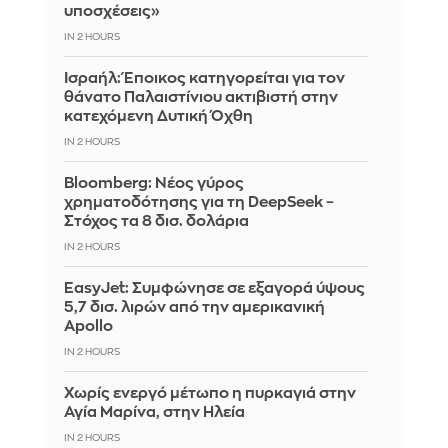
υποσχέσεις»
IN 2 HOURS
Ισραήλ: Έποικος κατηγορείται για τον
θάνατο Παλαιστίνιου ακτιβιστή στην
κατεχόμενη Δυτική Όχθη
IN 2 HOURS
Bloomberg: Νέος γύρος
χρηματοδότησης για τη DeepSeek –
Στόχος τα 8 δισ. δολάρια
IN 2 HOURS
EasyJet: Συμφώνησε σε εξαγορά ύψους
5,7 δισ. λιρών από την αμερικανική
Apollo
IN 2 HOURS
Χωρίς ενεργό μέτωπο η πυρκαγιά στην
Αγία Μαρίνα, στην Ηλεία
IN 2 HOURS