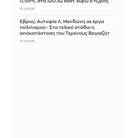
0,59%, στα 320,42 εκατ. ευρώ ο τζίρος
IN 1 HOUR
Έβρος: Αυτοψία Λ. Μενδώνη σε έργα
πολιτισμού - Στο τελικό στάδιο η
αποκατάσταση του Τεμένους Βαγιαζήτ
IN 1 HOUR