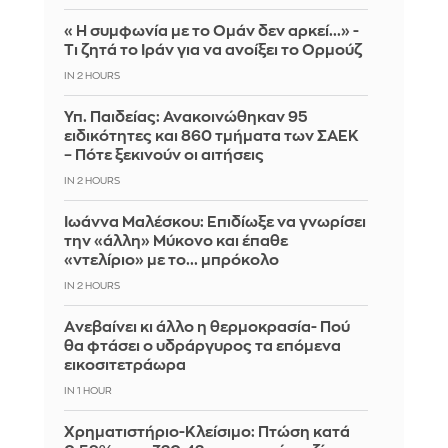
«Η συμφωνία με το Ομάν δεν αρκεί...» -
Τι ζητά το Ιράν για να ανοίξει το Ορμούζ
IN 2 HOURS
Υπ. Παιδείας: Ανακοινώθηκαν 95
ειδικότητες και 860 τμήματα των ΣΑΕΚ
– Πότε ξεκινούν οι αιτήσεις
IN 2 HOURS
Ιωάννα Μαλέσκου: Επιδίωξε να γνωρίσει
την «άλλη» Μύκονο και έπαθε
«ντελίριο» με το... μπρόκολο
IN 2 HOURS
Aνεβαίνει κι άλλο η θερμοκρασία- Πού
θα φτάσει ο υδράργυρος τα επόμενα
εικοσιτετράωρα
IN 1 HOUR
Χρηματιστήριο-Κλείσιμο: Πτώση κατά