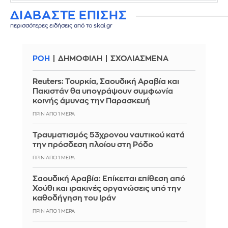
ΔΙΑΒΑΣΤΕ ΕΠΙΣΗΣ
περισσότερες ειδήσεις από το skai.gr
ΡΟΗ
ΔΗΜΟΦΙΛΗ
ΣΧΟΛΙΑΣΜΕΝΑ
Reuters: Τουρκία, Σαουδική Αραβία και
Πακιστάν θα υπογράψουν συμφωνία
κοινής άμυνας την Παρασκευή
ΠΡΙΝ ΑΠΌ 1 ΜΈΡΑ
Τραυματισμός 53χρονου ναυτικού κατά
την πρόσδεση πλοίου στη Ρόδο
ΠΡΙΝ ΑΠΌ 1 ΜΈΡΑ
Σαουδική Αραβία: Επίκειται επίθεση από
Χούθι και ιρακινές οργανώσεις υπό την
καθοδήγηση του Ιράν
ΠΡΙΝ ΑΠΌ 1 ΜΈΡΑ