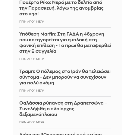
Πουέρτο Ρίκο: Νερό με το δελτίο από
την Παρασκευή, λόγω της ανομβρίας
στο νησί
ΠΡΙΝ ΑΠΌ 1 ΜΈΡΑ
Υπόθεση Marfin: Στη ΓΑΔΑ η 46χρονη
που κατηγορείται για εμπλοκή στη
φονική επίθεση - Το πρωί θα μεταφερθεί
στην Εισαγγελία
ΠΡΙΝ ΑΠΌ 1 ΜΈΡΑ
Τραμπ: Ο πόλεμος στο Ιράν θα τελειώσει
σύντομα - Δεν μπορούν να συνεχίσουν
για πολύ ακόμη
ΠΡΙΝ ΑΠΌ 1 ΜΈΡΑ
Θαλάσσια ρύπανση στη Δραπετσώνα –
Συνελήφθη ο πλοίαρχος
δεξαμενόπλοιου
ΠΡΙΝ ΑΠΌ 1 ΜΈΡΑ
Διάσωση 30χρονης μετά από πτώση