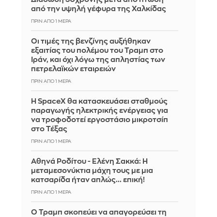
από την υψηλή γέφυρα της Χαλκίδας
ΠΡΙΝ ΑΠΌ 1 ΜΈΡΑ
Οι τιμές της βενζίνης αυξήθηκαν
εξαιτίας του πολέμου του Τραμπ στο
Ιράν, και όχι λόγω της απληστίας των
πετρελαϊκών εταιρειών
ΠΡΙΝ ΑΠΌ 1 ΜΈΡΑ
Η SpaceX θα κατασκευάσει σταθμούς
παραγωγής ηλεκτρικής ενέργειας για
να τροφοδοτεί εργοστάσιο μικροτσίπ
στο Τέξας
ΠΡΙΝ ΑΠΌ 1 ΜΈΡΑ
Αθηνά Ροδίτου - Ελένη Σακκά: Η
μεταμεσονύκτια μάχη τους με μια
κατσαρίδα ήταν απλώς... επική!
ΠΡΙΝ ΑΠΌ 1 ΜΈΡΑ
Ο Τραμπ σκοπεύει να απαγορεύσει τη