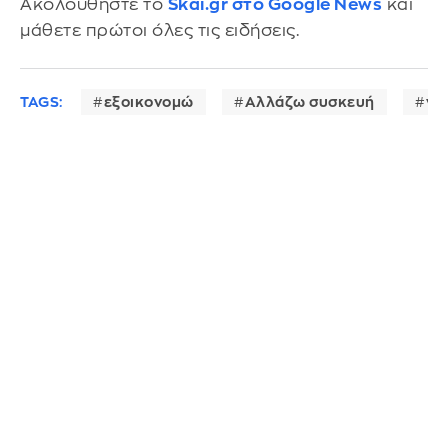
Ακολουθήστε το
Skai.gr στο Google News
και
μάθετε πρώτοι όλες τις ειδήσεις.
TAGS:
εξοικονομώ
Αλλάζω συσκευή
νο