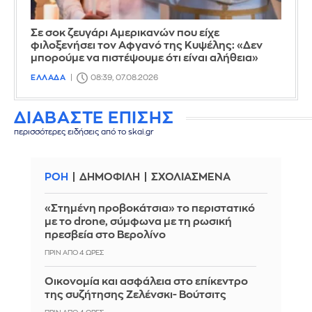
Σε σοκ ζευγάρι Αμερικανών που είχε
φιλοξενήσει τον Αφγανό της Κυψέλης: «Δεν
μπορούμε να πιστέψουμε ότι είναι αλήθεια»
ΕΛΛΑΔΑ
08:39, 07.08.2026
ΔΙΑΒΑΣΤΕ ΕΠΙΣΗΣ
περισσότερες ειδήσεις από το skai.gr
ΡΟΗ
ΔΗΜΟΦΙΛΗ
ΣΧΟΛΙΑΣΜΕΝΑ
«Στημένη προβοκάτσια» το περιστατικό
με το drone, σύμφωνα με τη ρωσική
πρεσβεία στο Βερολίνο
ΠΡΙΝ ΑΠΌ 4 ΏΡΕΣ
Οικονομία και ασφάλεια στο επίκεντρο
της συζήτησης Ζελένσκι- Βούτσιτς