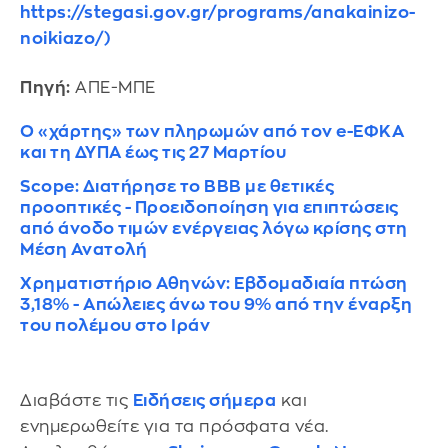
https://stegasi.gov.gr/programs/anakainizo-
noikiazo/)
Πηγή:
ΑΠΕ-ΜΠΕ
Ο «χάρτης» των πληρωμών από τον e-ΕΦΚΑ
και τη ΔΥΠΑ έως τις 27 Μαρτίου
Scope: Διατήρησε το ΒΒΒ με θετικές
προοπτικές - Προειδοποίηση για επιπτώσεις
από άνοδο τιμών ενέργειας λόγω κρίσης στη
Μέση Ανατολή
Χρηματιστήριο Αθηνών: Εβδομαδιαία πτώση
3,18% - Απώλειες άνω του 9% από την έναρξη
του πολέμου στο Ιράν
Διαβάστε τις
Ειδήσεις σήμερα
και
ενημερωθείτε για τα πρόσφατα νέα.