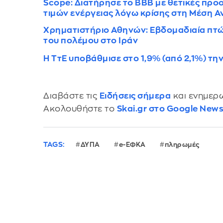
Scope: Διατήρησε το ΒΒΒ με θετικές προο
τιμών ενέργειας λόγω κρίσης στη Μέση 
Χρηματιστήριο Αθηνών: Εβδομαδιαία πτώ
του πολέμου στο Ιράν
Η ΤτΕ υποβάθμισε στο 1,9% (από 2,1%) τη
Διαβάστε τις
Ειδήσεις σήμερα
και ενημερω
Ακολουθήστε το
Skai.gr στο Google New
TAGS:
ΔΥΠΑ
e-ΕΦΚΑ
πληρωμές