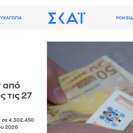
ΥΧΑΓΩΓΙΑ
ΡΟΗ ΕΙ
 από
 τις 27
 σε 4.302.450
ίου 2026