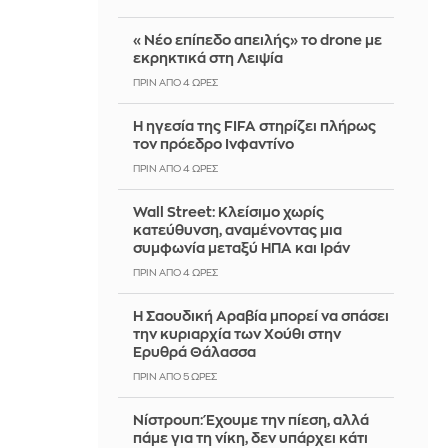
«Νέο επίπεδο απειλής» το drone με
εκρηκτικά στη Λειψία
ΠΡΙΝ ΑΠΌ 4 ΏΡΕΣ
Η ηγεσία της FIFA στηρίζει πλήρως
τον πρόεδρο Ινφαντίνο
ΠΡΙΝ ΑΠΌ 4 ΏΡΕΣ
Wall Street: Κλείσιμο χωρίς
κατεύθυνση, αναμένοντας μια
συμφωνία μεταξύ ΗΠΑ και Ιράν
ΠΡΙΝ ΑΠΌ 4 ΏΡΕΣ
Η Σαουδική Αραβία μπορεί να σπάσει
την κυριαρχία των Χούθι στην
Ερυθρά Θάλασσα
ΠΡΙΝ ΑΠΌ 5 ΏΡΕΣ
Νίστρουπ: Έχουμε την πίεση, αλλά
πάμε για τη νίκη, δεν υπάρχει κάτι