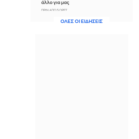
άλλο για μας
ΠΡΙΝ ΑΠΌ 5 ΏΡΕΣ
ΟΛΕΣ ΟΙ ΕΙΔΗΣΕΙΣ
Άννα Πρέλεβιτς: Το τρυφερό
throwback βίντεο με την αδελφή της
να τραγουδούν Backstreet Boys
ΠΡΙΝ ΑΠΌ 5 ΏΡΕΣ
Πυρκαγιά σε χαμηλή βλάστηση στην
περιοχή Σάνταλο, στην Κάρπαθο
ΠΡΙΝ ΑΠΌ 5 ΏΡΕΣ
Ο Παναθηναϊκός έπαθε στο ΟΑΚΑ,
καλείται να μάθει από αυτό και να
προκριθεί μέσω Βουλγαρίας - Δείτε
τα Highlights
ΠΡΙΝ ΑΠΌ 5 ΏΡΕΣ
Conference League: Παναθηναϊκός -
ΤΣΣΚΑ 1948 1-1 (ΤΕΛΙΚΟ)
ΠΡΙΝ ΑΠΌ 5 ΏΡΕΣ