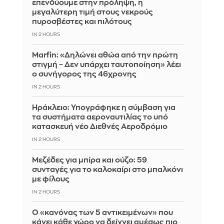
επενδύουμε στην πρόληψη, η
μεγαλύτερη τιμή στους νεκρούς
πυροσβέστες και πιλότους
IN 2 HOURS
Marfin: «Δηλώνει αθώα από την πρώτη
στιγμή – Δεν υπάρχει ταυτοποίηση» λέει
ο συνήγορος της 46χρονης
IN 2 HOURS
Ηράκλειο: Υπογράφηκε η σύμβαση για
τα συστήματα αεροναυτιλίας το υπό
κατασκευή νέο Διεθνές Αεροδρόμιο
IN 2 HOURS
Μεζέδες για μπίρα και ούζο: 59
συνταγές για το καλοκαίρι στο μπαλκόνι
με φίλους
IN 2 HOURS
Ο «κανόνας των 5 αντικειμένων» που
κάνει κάθε χώρο να δείχνει αμέσως πιο