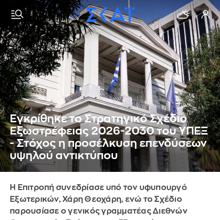
Εγκρίθηκε το Στρατηγικό Σχέδιο
Εξωστρέφειας 2026-2030 του ΥΠΕΞ
- Στόχος η προσέλκυση επενδύσεων
υψηλού αντικτύπου
Η Επιτροπή συνεδρίασε υπό τον υφυπουργό
Εξωτερικών, Χάρη Θεοχάρη, ενώ το Σχέδιο
παρουσίασε ο γενικός γραμματέας Διεθνών