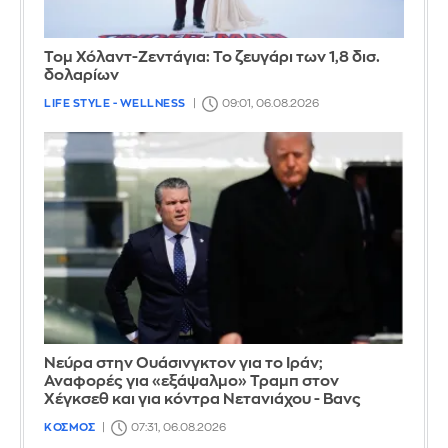
Τομ Χόλαντ-Ζεντάγια: Το ζευγάρι των 1,8 δισ.
δολαρίων
LIFE STYLE - WELLNESS
09:01, 06.08.2026
Νεύρα στην Ουάσινγκτον για το Ιράν;
Αναφορές για «εξάψαλμο» Τραμπ στον
Χέγκσεθ και για κόντρα Νετανιάχου - Βανς
ΚΟΣΜΟΣ
07:31, 06.08.2026