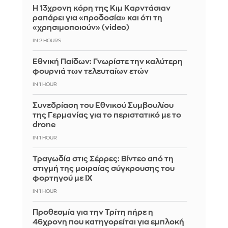
Η 13χρονη κόρη της Κιμ Καρντάσιαν
ραπάρει για «προδοσία» και ότι τη
«χρησιμοποιούν» (video)
IN 2 HOURS
Εθνική Παίδων: Γνωρίστε την καλύτερη
φουρνιά των τελευταίων ετών
IN 1 HOUR
Συνεδρίαση του Εθνικού Συμβουλίου
της Γερμανίας για το περιστατικό με το
drone
IN 1 HOUR
Τραγωδία στις Σέρρες: Βίντεο από τη
στιγμή της μοιραίας σύγκρουσης του
φορτηγού με ΙΧ
IN 1 HOUR
Προθεσμία για την Τρίτη πήρε η
46χρονη που κατηγορείται για εμπλοκή