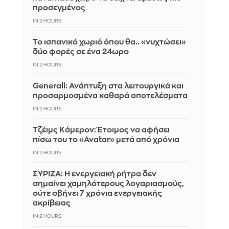
προσεγμένος
IN 2 HOURS
Το ισπανικό χωριό όπου θα.. «νυχτώσει»
δύο φορές σε ένα 24ωρο
IN 2 HOURS
Generali: Ανάπτυξη στα λειτουργικά και
προσαρμοσμένα καθαρά αποτελέσματα
IN 2 HOURS
Τζέιμς Κάμερον: Έτοιμος να αφήσει
πίσω του το «Avatar» μετά από χρόνια
IN 2 HOURS
ΣΥΡΙΖΑ: Η ενεργειακή ρήτρα δεν
σημαίνει χαμηλότερους λογαριασμούς,
ούτε σβήνει 7 χρόνια ενεργειακής
ακρίβειας
IN 2 HOURS