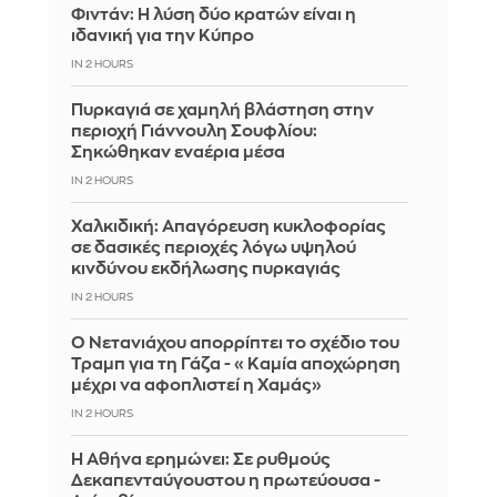
Φιντάν: Η λύση δύο κρατών είναι η
ιδανική για την Κύπρο
IN 2 HOURS
Πυρκαγιά σε χαμηλή βλάστηση στην
περιοχή Γιάννουλη Σουφλίου:
Σηκώθηκαν εναέρια μέσα
IN 2 HOURS
Χαλκιδική: Απαγόρευση κυκλοφορίας
σε δασικές περιοχές λόγω υψηλού
κινδύνου εκδήλωσης πυρκαγιάς
IN 2 HOURS
Ο Νετανιάχου απορρίπτει το σχέδιο του
Τραμπ για τη Γάζα - «Καμία αποχώρηση
μέχρι να αφοπλιστεί η Χαμάς»
IN 2 HOURS
Η Αθήνα ερημώνει: Σε ρυθμούς
Δεκαπενταύγουστου η πρωτεύουσα -