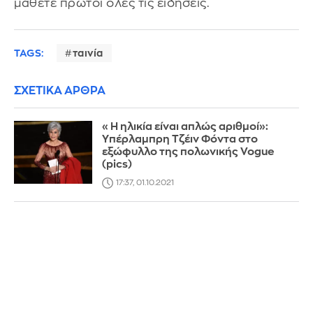
μάθετε πρώτοι όλες τις ειδήσεις.
TAGS:
ταινία
ΣΧΕΤΙΚΑ ΑΡΘΡΑ
«Η ηλικία είναι απλώς αριθμοί»:
Yπέρλαμπρη Τζέιν Φόντα στο
εξώφυλλο της πολωνικής Vogue
(pics)
17:37, 01.10.2021