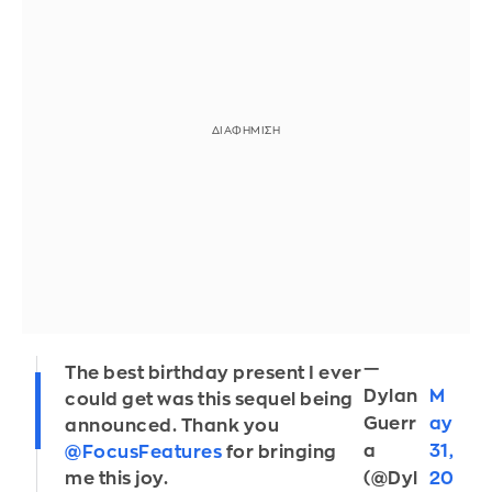
—
The best birthday present I ever
Dylan
M
could get was this sequel being
Guerr
ay
announced. Thank you
a
31,
@FocusFeatures
for bringing
(@Dyl
20
me this joy.