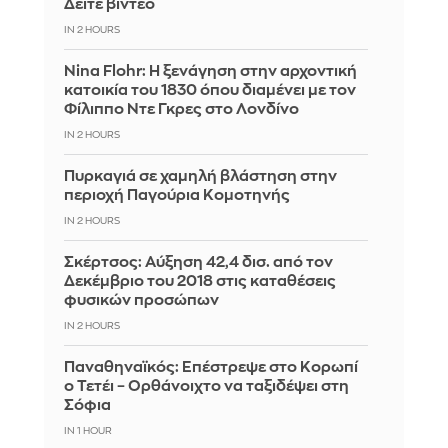
Δείτε βίντεο
IN 2 HOURS
Nina Flohr: Η ξενάγηση στην αρχοντική
κατοικία του 1830 όπου διαμένει με τον
Φίλιππο Ντε Γκρες στο Λονδίνο
IN 2 HOURS
Πυρκαγιά σε χαμηλή βλάστηση στην
περιοχή Παγούρια Κομοτηνής
IN 2 HOURS
Σκέρτσος: Αύξηση 42,4 δισ. από τον
Δεκέμβριο του 2018 στις καταθέσεις
φυσικών προσώπων
IN 2 HOURS
Παναθηναϊκός: Επέστρεψε στο Κορωπί
ο Τετέι – Ορθάνοιχτο να ταξιδέψει στη
Σόφια
IN 1 HOUR