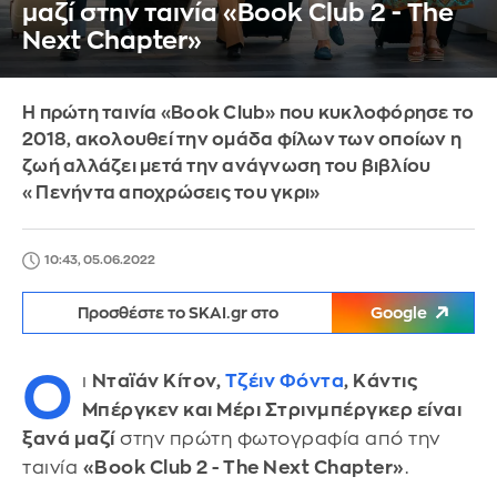
μαζί στην ταινία «Book Club 2 - The
Next Chapter»
Η πρώτη ταινία «Book Club» που κυκλοφόρησε το
2018, ακολουθεί την ομάδα φίλων των οποίων η
ζωή αλλάζει μετά την ανάγνωση του βιβλίου
«Πενήντα αποχρώσεις του γκρι»
10:43, 05.06.2022
Προσθέστε το SKAI.gr στο
Google
Ο
ι
Νταϊάν Κίτον,
Τζέιν Φόντα
, Κάντις
Μπέργκεν και Μέρι Στρινμπέργκερ είναι
ξανά μαζί
στην πρώτη φωτογραφία από την
ταινία
«Book Club 2 - The Next Chapter»
.