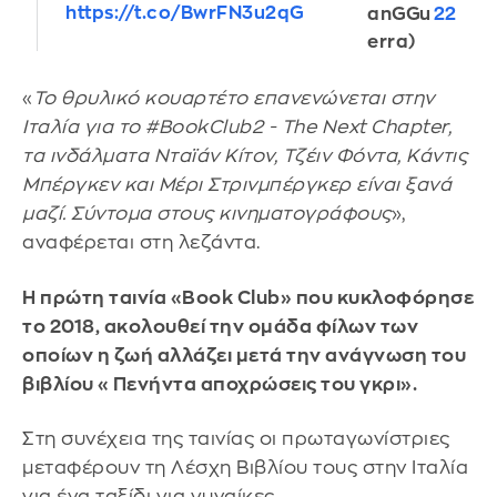
https://t.co/BwrFN3u2qG
anGGu
22
erra)
«
Το θρυλικό κουαρτέτο επανενώνεται στην
Ιταλία για το #BookClub2 - The Next Chapter,
τα ινδάλματα Νταϊάν Κίτον, Τζέιν Φόντα, Κάντις
Μπέργκεν και Μέρι Στρινμπέργκερ είναι ξανά
μαζί. Σύντομα στους κινηματογράφους
»,
αναφέρεται στη λεζάντα.
Η πρώτη ταινία «Book Club» που κυκλοφόρησε
το 2018, ακολουθεί την ομάδα φίλων των
οποίων η ζωή αλλάζει μετά την ανάγνωση του
βιβλίου «Πενήντα αποχρώσεις του γκρι».
Στη συνέχεια της ταινίας οι πρωταγωνίστριες
μεταφέρουν τη Λέσχη Βιβλίου τους στην Ιταλία
για ένα ταξίδι για γυναίκες.