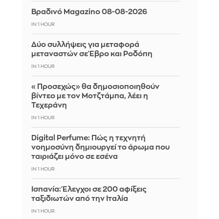
Βραδινό Magazino 08-08-2026
IN 1 HOUR
Δύο συλλήψεις για μεταφορά
μεταναστών σε Έβρο και Ροδόπη
IN 1 HOUR
«Προσεχώς» θα δημοσιοποιηθούν
βίντεο με τον Μοτζτάμπα, λέει η
Τεχεράνη
IN 1 HOUR
Digital Perfume: Πώς η τεχνητή
νοημοσύνη δημιουργεί το άρωμα που
ταιριάζει μόνο σε εσένα
IN 1 HOUR
Ισπανία: Έλεγχοι σε 200 αφίξεις
ταξιδιωτών από την Ιταλία
IN 1 HOUR