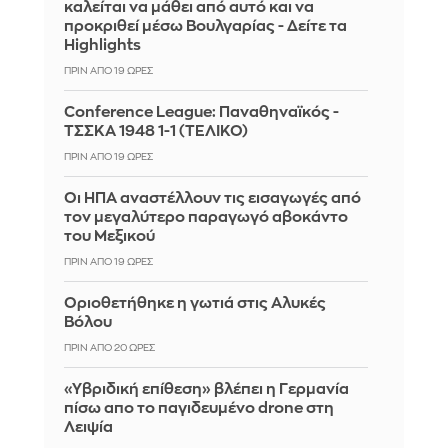
καλείται να μάθει από αυτό και να
προκριθεί μέσω Βουλγαρίας - Δείτε τα
Highlights
ΠΡΙΝ ΑΠΌ 19 ΏΡΕΣ
Conference League: Παναθηναϊκός -
ΤΣΣΚΑ 1948 1-1 (ΤΕΛΙΚΟ)
ΠΡΙΝ ΑΠΌ 19 ΏΡΕΣ
Οι ΗΠΑ αναστέλλουν τις εισαγωγές από
τον μεγαλύτερο παραγωγό αβοκάντο
του Μεξικού
ΠΡΙΝ ΑΠΌ 19 ΏΡΕΣ
Οριοθετήθηκε η γωτιά στις Αλυκές
Βόλου
ΠΡΙΝ ΑΠΌ 20 ΏΡΕΣ
«Υβριδική επίθεση» βλέπει η Γερμανία
πίσω απο το παγιδευμένο drone στη
Λειψία