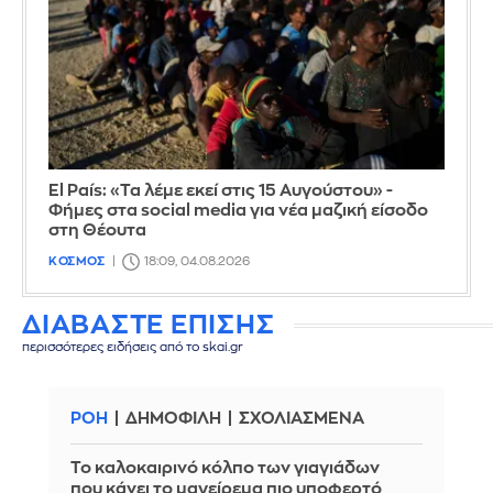
El País: «Τα λέμε εκεί στις 15 Αυγούστου» -
Φήμες στα social media για νέα μαζική είσοδο
στη Θέουτα
ΚΟΣΜΟΣ
18:09, 04.08.2026
ΔΙΑΒΑΣΤΕ ΕΠΙΣΗΣ
περισσότερες ειδήσεις από το skai.gr
ΡΟΗ
ΔΗΜΟΦΙΛΗ
ΣΧΟΛΙΑΣΜΕΝΑ
Το καλοκαιρινό κόλπο των γιαγιάδων
που κάνει το μαγείρεμα πιο υποφερτό