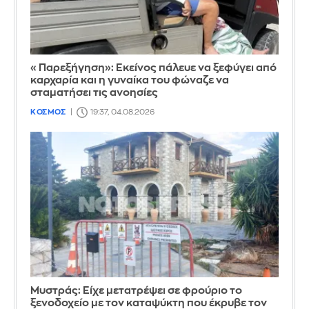
«Παρεξήγηση»: Εκείνος πάλευε να ξεφύγει από
καρχαρία και η γυναίκα του φώναζε να
σταματήσει τις ανοησίες
ΚΟΣΜΟΣ
19:37, 04.08.2026
Mυστράς: Είχε μετατρέψει σε φρούριο το
ξενοδοχείο με τον καταψύκτη που έκρυβε τον