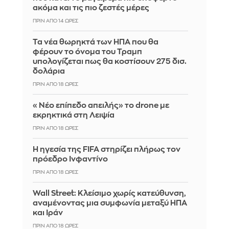
ακόμα και τις πιο ζεστές μέρες
ΠΡΙΝ ΑΠΌ 14 ΏΡΕΣ
Τα νέα θωρηκτά των ΗΠΑ που θα
φέρουν το όνομα του Τραμπ
υπολογίζεται πως θα κοστίσουν 275 δισ.
δολάρια
ΠΡΙΝ ΑΠΌ 18 ΏΡΕΣ
«Νέο επίπεδο απειλής» το drone με
εκρηκτικά στη Λειψία
ΠΡΙΝ ΑΠΌ 18 ΏΡΕΣ
Η ηγεσία της FIFA στηρίζει πλήρως τον
πρόεδρο Ινφαντίνο
ΠΡΙΝ ΑΠΌ 18 ΏΡΕΣ
Wall Street: Κλείσιμο χωρίς κατεύθυνση,
αναμένοντας μια συμφωνία μεταξύ ΗΠΑ
και Ιράν
ΠΡΙΝ ΑΠΌ 18 ΏΡΕΣ