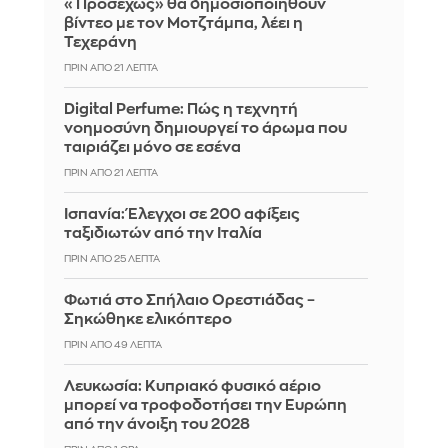
«Προσεχώς» θα δημοσιοποιηθούν
βίντεο με τον Μοτζτάμπα, λέει η
Τεχεράνη
ΠΡΙΝ ΑΠΌ 21 ΛΕΠΤΆ
Digital Perfume: Πώς η τεχνητή
νοημοσύνη δημιουργεί το άρωμα που
ταιριάζει μόνο σε εσένα
ΠΡΙΝ ΑΠΌ 21 ΛΕΠΤΆ
Ισπανία: Έλεγχοι σε 200 αφίξεις
ταξιδιωτών από την Ιταλία
ΠΡΙΝ ΑΠΌ 25 ΛΕΠΤΆ
Φωτιά στο Σπήλαιο Ορεστιάδας –
Σηκώθηκε ελικόπτερο
ΠΡΙΝ ΑΠΌ 49 ΛΕΠΤΆ
Λευκωσία: Κυπριακό φυσικό αέριο
μπορεί να τροφοδοτήσει την Ευρώπη
από την άνοιξη του 2028