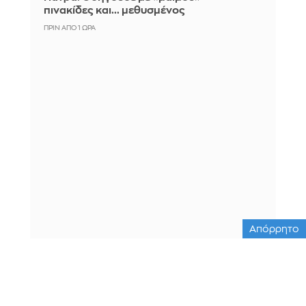
πινακίδες και... μεθυσμένος
ΠΡΙΝ ΑΠΌ 1 ΏΡΑ
Απόρρητο