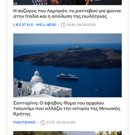
Η σύζυγος του Λεμπρόν, το ραντεβού για ψώνια
στην Ιταλία και η απόλυση της πωλήτριας
LIFE STYLE - WELLNESS
18:48, 08.08.2026
Σαντορίνη: Ο έφηβος-θύμα του αρχαίου
τσουνάμι που αλλάζει την ιστορία της Μινωικής
Κρήτης
ΠΟΛΙΤΙΣΜΟΣ
23:15, 08.08.2026