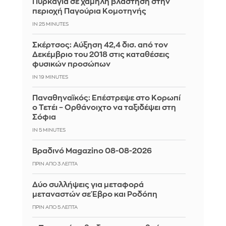
Πυρκαγιά σε χαμηλή βλάστηση στην
περιοχή Παγούρια Κομοτηνής
IN 25 MINUTES
Σκέρτσος: Αύξηση 42,4 δισ. από τον
Δεκέμβριο του 2018 στις καταθέσεις
φυσικών προσώπων
IN 19 MINUTES
Παναθηναϊκός: Επέστρεψε στο Κορωπί
ο Τετέι – Ορθάνοιχτο να ταξιδέψει στη
Σόφια
IN 5 MINUTES
Βραδινό Magazino 08-08-2026
ΠΡΙΝ ΑΠΌ 3 ΛΕΠΤΆ
Δύο συλλήψεις για μεταφορά
μεταναστών σε Έβρο και Ροδόπη
ΠΡΙΝ ΑΠΌ 5 ΛΕΠΤΆ