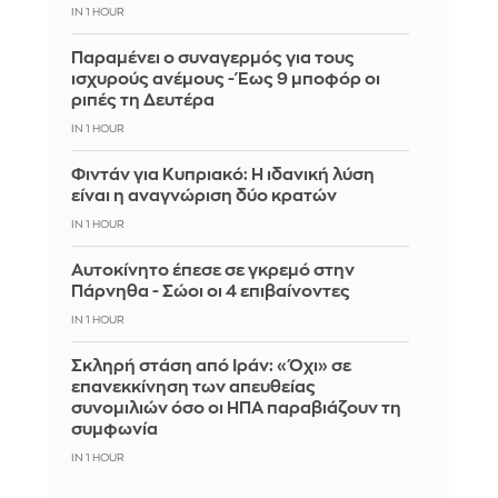
IN 1 HOUR
Παραμένει ο συναγερμός για τους
ισχυρούς ανέμους - Έως 9 μποφόρ οι
ριπές τη Δευτέρα
IN 1 HOUR
Φιντάν για Κυπριακό: Η ιδανική λύση
είναι η αναγνώριση δύο κρατών
IN 1 HOUR
Αυτοκίνητο έπεσε σε γκρεμό στην
Πάρνηθα - Σώοι οι 4 επιβαίνοντες
IN 1 HOUR
Σκληρή στάση από Ιράν: «Όχι» σε
επανεκκίνηση των απευθείας
συνομιλιών όσο οι ΗΠΑ παραβιάζουν τη
συμφωνία
IN 1 HOUR