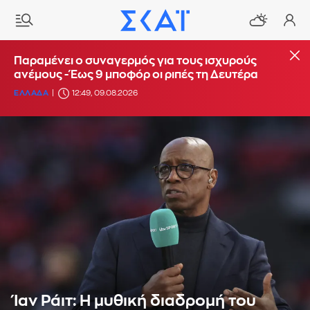
Παραμένει ο συναγερμός για τους ισχυρούς
ανέμους - Έως 9 μποφόρ οι ριπές τη Δευτέρα
ΕΛΛΑΔΑ
12:49, 09.08.2026
Ίαν Ράιτ: Η μυθική διαδρομή του