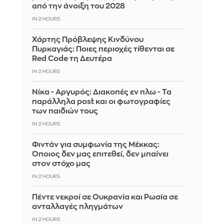
από την άνοιξη του 2028
IN 2 HOURS
Χάρτης Πρόβλεψης Κινδύνου
Πυρκαγιάς: Ποιες περιοχές τίθενται σε
Red Code τη Δευτέρα
IN 2 HOURS
Νίκα - Αργυρός: Διακοπές εν πλω - Τα
παράλληλα post και οι φωτογραφίες
των παιδιών τους
IN 2 HOURS
Φιντάν για συμφωνία της Μέκκας:
Όποιος δεν μας επιτεθεί, δεν μπαίνει
στον στόχο μας
IN 2 HOURS
Πέντε νεκροί σε Ουκρανία και Ρωσία σε
ανταλλαγές πληγμάτων
IN 2 HOURS