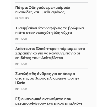
Πάτρα: Οδηγούσε με «μαϊμού»
πινακίδες και... μεθυσμένος
IN 2 HOURS
Τι συμβαίνει όταν αφήνεις τα βρώμικα
πιάτα στον νεροχύτη όλη νύχτα
IN 1 HOUR
Απίστευτο: Ελικόπτερο «πάρκαρε» στο
Σαρακήνικο για να κάνουν μπάνιο οι
επιβάτες του - Δείτε βίντεο
IN 1 HOUR
Συνελήφθη άνδρας για απόπειρα
απάτης σε βάρος ηλικιωμένης στην
Ηλεία
IN 1 HOUR
Έξι οικονομικά αντικείμενα που
μεταμορφώνουν ένα μικρό μπαλκόνι