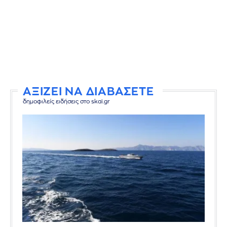
ΑΞΙΖΕΙ ΝΑ ΔΙΑΒΑΣΕΤΕ
δημοφιλείς ειδήσεις στο skai.gr