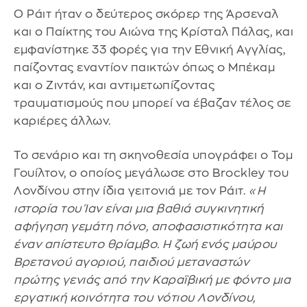
Ο Ράιτ ήταν ο δεύτερος σκόρερ της Άρσεναλ
και ο Παίκτης του Αιώνα της Κρίσταλ Πάλας, και
εμφανίστηκε 33 φορές για την Εθνική Αγγλίας,
παίζοντας εναντίον παικτών όπως ο Μπέκαμ
και ο Ζιντάν, και αντιμετωπίζοντας
τραυματισμούς που μπορεί να έβαζαν τέλος σε
καριέρες άλλων.
Το σενάριο και τη σκηνοθεσία υπογράφει ο Τομ
Γουίλτον, ο οποίος μεγάλωσε στο Brockley του
Λονδίνου στην ίδια γειτονιά με τον Ράιτ.
«Η
ιστορία του Ίαν είναι μια βαθιά συγκινητική
αφήγηση γεμάτη πόνο, αποφασιστικότητα και
έναν απίστευτο θρίαμβο. Η ζωή ενός μαύρου
Βρετανού αγοριού, παιδιού μεταναστών
πρώτης γενιάς από την Καραϊβική με φόντο μια
εργατική κοινότητα του νότιου Λονδίνου,