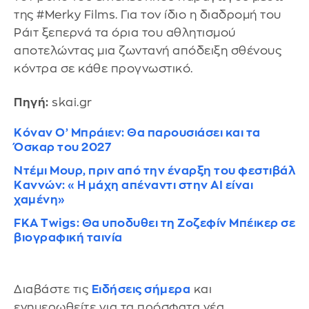
της #Merky Films. Για τον ίδιο η διαδρομή του
Ράιτ ξεπερνά τα όρια του αθλητισμού
αποτελώντας μια ζωντανή απόδειξη σθένους
κόντρα σε κάθε προγνωστικό.
Πηγή:
skai.gr
Κόναν Ο’ Μπράιεν: Θα παρουσιάσει και τα
Όσκαρ του 2027
Ντέμι Μουρ, πριν από την έναρξη του φεστιβάλ
Καννών: «Η μάχη απέναντι στην AI είναι
χαμένη»
FKA Twigs: Θα υποδυθει τη Ζοζεφίν Μπέικερ σε
βιογραφική ταινία
Διαβάστε τις
Ειδήσεις σήμερα
και
ενημερωθείτε για τα πρόσφατα νέα.