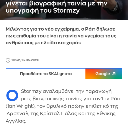
γίνεται βιογραφική ταινία με την
υπογραφή του Stormzy
Μιλώντας για το νέο εγχείρημα, ο Ράιτ δήλωσε
πως επιθυμία του είναι η ταινία να «γεμίσει τους
ανθρώπους με ελπίδα και χαρά»
10:32, 13.05.2026
Προσθέστε το SKAI.gr στο
Google
Ο
Stormzy αναλαμβάνει την παραγωγή
μιας βιογραφικής ταινίας για τον Ίαν Ράιτ
(Ian Wright), τον θρυλικό πρώην επιθετικό της
'Αρσεναλ, της Κρίσταλ Πάλας και της Εθνικής
Αγγλίας.