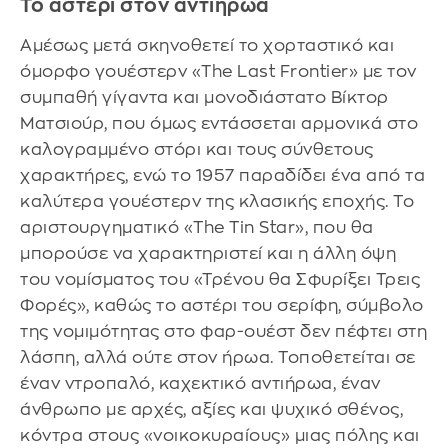
Το αστέρι στον αντιήρωα
Αμέσως μετά σκηνοθετεί το χορταστικό και
όμορφο γουέστερν «The Last Frontier» με τον
συμπαθή γίγαντα και μονοδιάστατο Βίκτορ
Ματσιούρ, που όμως εντάσσεται αρμονικά στο
καλογραμμένο στόρι και τους σύνθετους
χαρακτήρες, ενώ το 1957 παραδίδει ένα από τα
καλύτερα γουέστερν της κλασικής εποχής. Το
αριστουργηματικό «The Tin Star», που θα
μπορούσε να χαρακτηριστεί και η άλλη όψη
του νομίσματος του «Τρένου θα Σφυρίξει Τρεις
Φορές», καθώς το αστέρι του σερίφη, σύμβολο
της νομιμότητας στο φαρ-ουέστ δεν πέφτει στη
λάσπη, αλλά ούτε στον ήρωα. Τοποθετείται σε
έναν ντροπαλό, καχεκτικό αντιήρωα, έναν
άνθρωπο με αρχές, αξίες και ψυχικό σθένος,
κόντρα στους «νοικοκυραίους» μιας πόλης και