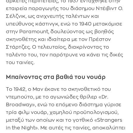
αρκετές περιπέτειες, το 1937 εντάχθηκε στην
εταιρεία παραγωγής του διάσημου Ντέιβιντ Ο.
Σέλζνικ, ως ανιχνευτής ταλέντων και
υπεύθυνος κάστινγκ, ενώ το 1940 μετακόμισε
στην Paramount, δουλεύοντας ως βοηθός
σκηνοθέτης και ιδιαίτερα με τον Πρέστον
Στάρτζες. Ο τελευταίος, διακρίνοντας το
ταλέντο του, τον παρότρυνε να κάνει τις δικές
του ταινίες.
Μπαίνοντας στα βαθιά του νουάρ
Το 1942, ο Μαν έκανε το σκηνοθετικό του
ντεμπούτο, με το αγωνιώδες θρίλερ «Dr.
Broadway», ενώ το επόμενο διάστημα γύρισε
τρία φιλμ νουάρ, χαμηλού προϋπολογισμού,
μεταξύ των οποίων και το γοτθικό «Strangers
in the Night». Με αυτές τις ταινίες, αποκαλύπτει