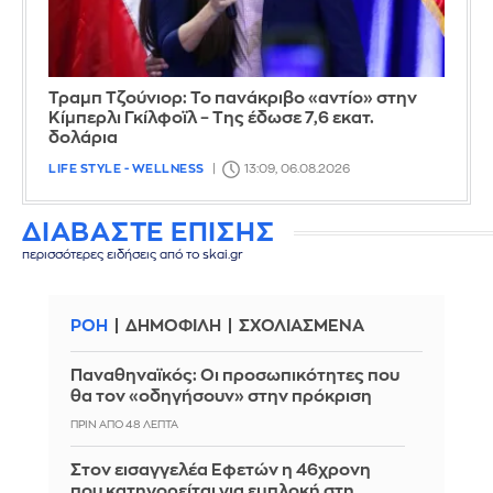
Τραμπ Τζούνιορ: Το πανάκριβο «αντίο» στην
Κίμπερλι Γκίλφοϊλ – Της έδωσε 7,6 εκατ.
δολάρια
LIFE STYLE - WELLNESS
13:09, 06.08.2026
ΔΙΑΒΑΣΤΕ ΕΠΙΣΗΣ
περισσότερες ειδήσεις από το skai.gr
ΡΟΗ
ΔΗΜΟΦΙΛΗ
ΣΧΟΛΙΑΣΜΕΝΑ
Παναθηναϊκός: Οι προσωπικότητες που
θα τον «οδηγήσουν» στην πρόκριση
ΠΡΙΝ ΑΠΌ 48 ΛΕΠΤΆ
Στον εισαγγελέα Εφετών η 46χρονη
που κατηγορείται για εμπλοκή στη