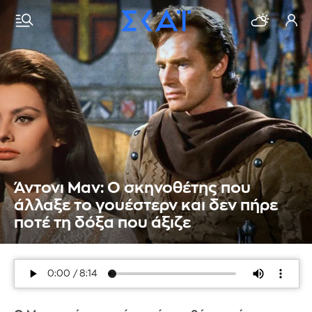
Άντονι Μαν: Ο σκηνοθέτης που
άλλαξε το γουέστερν και δεν πήρε
ποτέ τη δόξα που άξιζε