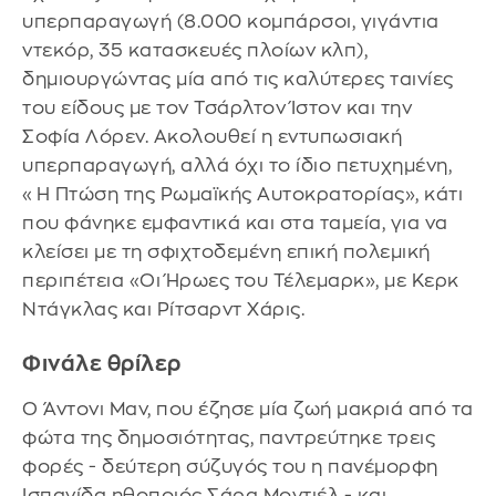
υπερπαραγωγή (8.000 κομπάρσοι, γιγάντια
ντεκόρ, 35 κατασκευές πλοίων κλπ),
δημιουργώντας μία από τις καλύτερες ταινίες
του είδους με τον Τσάρλτον Ίστον και την
Σοφία Λόρεν. Ακολουθεί η εντυπωσιακή
υπερπαραγωγή, αλλά όχι το ίδιο πετυχημένη,
«Η Πτώση της Ρωμαϊκής Αυτοκρατορίας», κάτι
που φάνηκε εμφαντικά και στα ταμεία, για να
κλείσει με τη σφιχτοδεμένη επική πολεμική
περιπέτεια «Οι Ήρωες του Τέλεμαρκ», με Κερκ
Ντάγκλας και Ρίτσαρντ Χάρις.
Φινάλε θρίλερ
Ο Άντονι Μαν, που έζησε μία ζωή μακριά από τα
φώτα της δημοσιότητας, παντρεύτηκε τρεις
φορές - δεύτερη σύζυγός του η πανέμορφη
Ισπανίδα ηθοποιός Σάρα Μοντιέλ - και