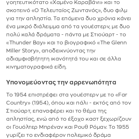
γοητευτικότατο «Χαμένο Καραβάνι» και το
σκοτεινό «Ο Τελευταίος Ζωντανός», δυο φιλμ
για την απληστία. Τα επόμενα δυο χρόνια κάνει
ένα μικρό διάλειμμα από τα γουέστερν, με δυο
πολύ καλά δράματα - πάντα με Στιούαρτ - το
«Thunder Bay» και το βιογραφικό «The Glenn
Miller Story», αποδεικνύοντας την
αδιαμφισβήτητη ικανότητά του και σε άλλα
κινηματογραφικά είδη.
Υπονομεύοντας την αρρενωπότητα
Το 1954 επιστρέφει στα γουέστερν με το «Far
Country» (1954), όπου και πάλι - εκτός από τον
Στιούαρτ, επαναφέρει και το θέμα της
απληστίας, ενώ από το έξοχο καστ ξεχωρίζουν
οι Γουόλτερ Μπρέναν και Ρουθ Ρόμαν. Το 1955
γυρίζει το ενδιαφέρον πολεμικό δράμα