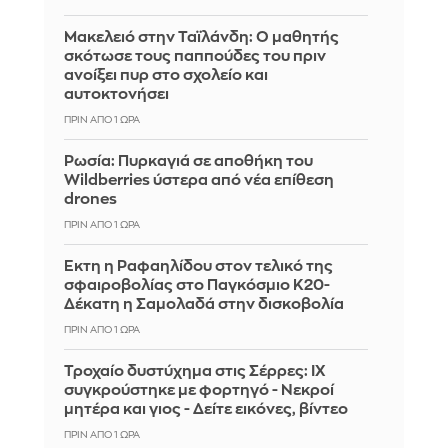
Μακελειό στην Ταϊλάνδη: Ο μαθητής
σκότωσε τους παππούδες του πριν
ανοίξει πυρ στο σχολείο και
αυτοκτονήσει
ΠΡΙΝ ΑΠΌ 1 ΏΡΑ
Ρωσία: Πυρκαγιά σε αποθήκη του
Wildberries ύστερα από νέα επίθεση
drones
ΠΡΙΝ ΑΠΌ 1 ΏΡΑ
Έκτη η Ραφαηλίδου στον τελικό της
σφαιροβολίας στο Παγκόσμιο Κ20-
Δέκατη η Σαμολαδά στην δισκοβολία
ΠΡΙΝ ΑΠΌ 1 ΏΡΑ
Τροχαίο δυστύχημα στις Σέρρες: ΙΧ
συγκρούστηκε με φορτηγό - Νεκροί
μητέρα και γιος - Δείτε εικόνες, βίντεο
ΠΡΙΝ ΑΠΌ 1 ΏΡΑ