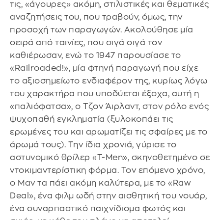
τις, «άγουρες» ακόμη, στιλιστικές και θεματικές
αναζητήσεις του, που τραβούν, όμως, την
προσοχή των παραγωγών. Ακολούθησε μία
σειρά από ταινίες, που σιγά σιγά τον
καθιέρωσαν, ενώ το 1947 παρουσίασε το
«Railroaded!», μία φτηνή παραγωγή που είχε
το αξιοσημείωτο ενδιαφέρον της, κυρίως λόγω
του χαρακτήρα που υποδύεται έξοχα, αυτή η
«παλιόφατσα», ο Τζον Άιρλαντ, στον ρόλο ενός
ψυχοπαθή εγκληματία (ξυλοκοπάει τις
ερωμένες του και αρωματίζει τις σφαίρες με το
άρωμά τους). Την ίδια χρονιά, γύρισε το
αστυνομικό θρίλερ «T-Men», σκηνοθετημένο σε
ντοκιμαντερίστικη φόρμα. Τον επόμενο χρόνο,
ο Μαν τα πάει ακόμη καλύτερα, με το «Raw
Deal», ένα φιλμ ωδή στην αισθητική του νουάρ,
ένα συναρπαστικό παιχνίδισμα φωτός και