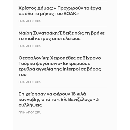
Χρίστος Δήμας: «Προχωρούν τα έργα
σε όλο το μήκος του ΒΟΑΚ»
ΠΡΙΝ ΑΠΌ 1 ΏΡΑ
Μαίρη Συνατσάκη: Έδειξε πώς τη βρήκε
το mail και μας αποτελείωσε
ΠΡΙΝ ΑΠΌ 1 ΏΡΑ
Θεσσαλονίκη: Χειροπέδες σε 31χρονο
Τούρκο φυγόποινο- Εκκρεμούσε
ερυθρά αγγελία της Interpol σε βάρος
του
ΠΡΙΝ ΑΠΌ 1 ΏΡΑ
Επιχείρησαν να φέρουν 18 κιλά
κάνναβης από το «Ελ. Βενιζέλος» - 3
συλλήψεις
ΠΡΙΝ ΑΠΌ 1 ΏΡΑ