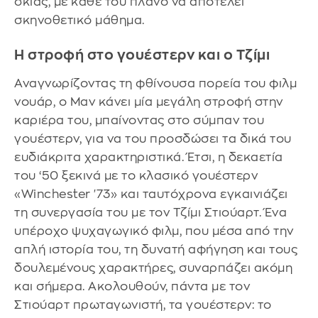
σκιάς, με κάθε του πλάνο να αποτελεί
σκηνοθετικό μάθημα.
Η στροφή στο γουέστερν και ο Τζίμι
Αναγνωρίζοντας τη φθίνουσα πορεία του φιλμ
νουάρ, ο Μαν κάνει μία μεγάλη στροφή στην
καριέρα του, μπαίνοντας στο σύμπαν του
γουέστερν, για να του προσδώσει τα δικά του
ευδιάκριτα χαρακτηριστικά. Έτσι, η δεκαετία
του ‘50 ξεκινά με το κλασικό γουέστερν
«Winchester '73» και ταυτόχρονα εγκαινιάζει
τη συνεργασία του με τον Τζίμι Στιούαρτ. Ένα
υπέροχο ψυχαγωγικό φιλμ, που μέσα από την
απλή ιστορία του, τη δυνατή αφήγηση και τους
δουλεμένους χαρακτήρες, συναρπάζει ακόμη
και σήμερα. Ακολουθούν, πάντα με τον
Στιούαρτ πρωταγωνιστή, τα γουέστερν: το