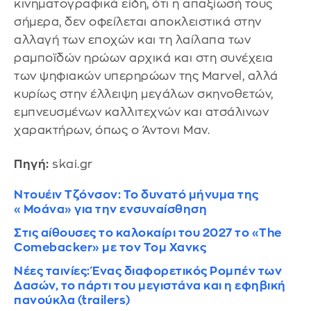
κινηματογραφικά είδη, ότι η απαξίωσή τους
σήμερα, δεν οφείλεται αποκλειστικά στην
αλλαγή των εποχών και τη λαίλαπα των
ραμποϊδών ηρώων αρχικά και στη συνέχεια
των ψηφιακών υπερηρώων της Marvel, αλλά
κυρίως στην έλλειψη μεγάλων σκηνοθετών,
εμπνευσμένων καλλιτεχνών και ατσάλινων
χαρακτήρων, όπως ο Άντονι Μαν.
Πηγή:
skai.gr
Ντουέιν Τζόνσον: Το δυνατό μήνυμα της
«Μοάνα» για την ενσυναίσθηση
Στις αίθουσες το καλοκαίρι του 2027 το «The
Comebacker» με τον Τομ Χανκς
Νέες ταινίες: Ένας διαφορετικός Ρομπέν των
Δασών, το πάρτι του μεγιστάνα και η εφηβική
πανούκλα (trailers)