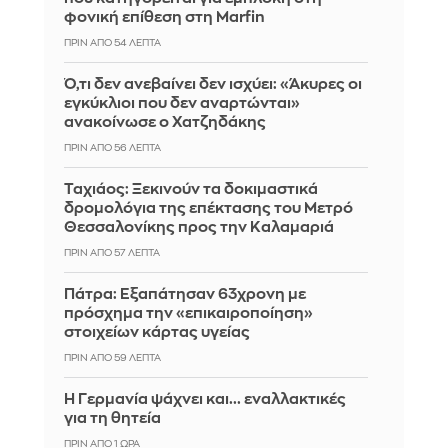
φονική επίθεση στη Marfin
ΠΡΙΝ ΑΠΌ 54 ΛΕΠΤΆ
Ό,τι δεν ανεβαίνει δεν ισχύει: «Άκυρες οι
εγκύκλιοι που δεν αναρτώνται»
ανακοίνωσε ο Χατζηδάκης
ΠΡΙΝ ΑΠΌ 56 ΛΕΠΤΆ
Ταχιάος: Ξεκινούν τα δοκιμαστικά
δρομολόγια της επέκτασης του Μετρό
Θεσσαλονίκης προς την Καλαμαριά
ΠΡΙΝ ΑΠΌ 57 ΛΕΠΤΆ
Πάτρα: Εξαπάτησαν 63χρονη με
πρόσχημα την «επικαιροποίηση»
στοιχείων κάρτας υγείας
ΠΡΙΝ ΑΠΌ 59 ΛΕΠΤΆ
H Γερμανία ψάχνει και... εναλλακτικές
για τη θητεία
ΠΡΙΝ ΑΠΌ 1 ΏΡΑ