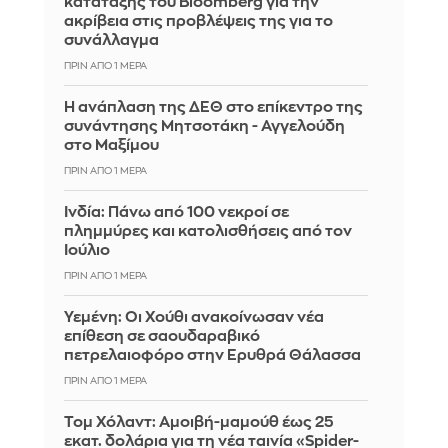
κατάταξης του Bloomberg για την
ακρίβεια στις προβλέψεις της για το
συνάλλαγμα
ΠΡΙΝ ΑΠΌ 1 ΜΈΡΑ
Η ανάπλαση της ΔΕΘ στο επίκεντρο της
συνάντησης Μητσοτάκη - Αγγελούδη
στο Μαξίμου
ΠΡΙΝ ΑΠΌ 1 ΜΈΡΑ
Ινδία: Πάνω από 100 νεκροί σε
πλημμύρες και κατολισθήσεις από τον
Ιούλιο
ΠΡΙΝ ΑΠΌ 1 ΜΈΡΑ
Υεμένη: Οι Χούθι ανακοίνωσαν νέα
επίθεση σε σαουδαραβικό
πετρελαιοφόρο στην Ερυθρά Θάλασσα
ΠΡΙΝ ΑΠΌ 1 ΜΈΡΑ
Τομ Χόλαντ: Αμοιβή-μαμούθ έως 25
εκατ. δολάρια για τη νέα ταινία «Spider-