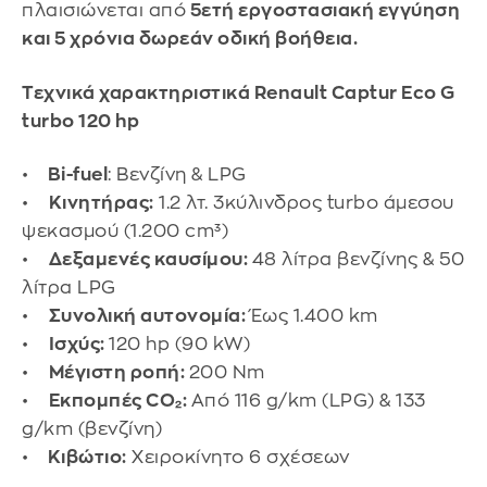
πλαισιώνεται από
5ετή εργοστασιακή εγγύηση
και 5 χρόνια δωρεάν οδική βοήθεια.
Τεχνικά χαρακτηριστικά Renault Captur Eco G
turbo 120 hp
•
Bi-fuel
: Βενζίνη & LPG
•
Κινητήρας:
1.2 λτ. 3κύλινδρος turbo άμεσου
ψεκασμού (1.200 cm³)
•
Δεξαμενές καυσίμου:
48 λίτρα βενζίνης & 50
λίτρα LPG
•
Συνολική αυτονομία:
Έως 1.400 km
•
Ισχύς:
120 hp (90 kW)
•
Μέγιστη ροπή:
200 Nm
•
Εκπομπές CO₂:
Από 116 g/km (LPG) & 133
g/km (βενζίνη)
•
Κιβώτιο:
Χειροκίνητο 6 σχέσεων