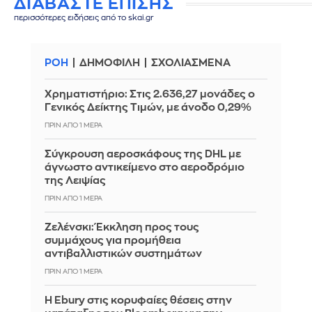
ΔΙΑΒΑΣΤΕ ΕΠΙΣΗΣ
περισσότερες ειδήσεις από το skai.gr
ΡΟΗ
ΔΗΜΟΦΙΛΗ
ΣΧΟΛΙΑΣΜΕΝΑ
Χρηματιστήριο: Στις 2.636,27 μονάδες ο
Γενικός Δείκτης Τιμών, με άνοδο 0,29%
ΠΡΙΝ ΑΠΌ 1 ΜΈΡΑ
Σύγκρουση αεροσκάφους της DHL με
άγνωστο αντικείμενο στο αεροδρόμιο
της Λειψίας
ΠΡΙΝ ΑΠΌ 1 ΜΈΡΑ
Ζελένσκι: Έκκληση προς τους
συμμάχους για προμήθεια
αντιβαλλιστικών συστημάτων
ΠΡΙΝ ΑΠΌ 1 ΜΈΡΑ
Η Ebury στις κορυφαίες θέσεις στην