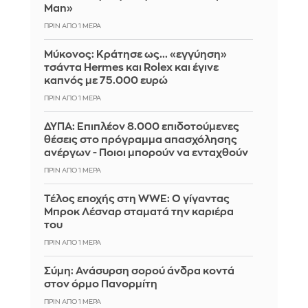
Man»
ΠΡΙΝ ΑΠΌ 1 ΜΈΡΑ
Μύκονος: Κράτησε ως... «εγγύηση»
τσάντα Hermes και Rolex και έγινε
καπνός με 75.000 ευρώ
ΠΡΙΝ ΑΠΌ 1 ΜΈΡΑ
ΔΥΠΑ: Επιπλέον 8.000 επιδοτούμενες
θέσεις στο πρόγραμμα απασχόλησης
ανέργων - Ποιοι μπορούν να ενταχθούν
ΠΡΙΝ ΑΠΌ 1 ΜΈΡΑ
Τέλος εποχής στη WWE: Ο γίγαντας
Μπροκ Λέσναρ σταματά την καριέρα
του
ΠΡΙΝ ΑΠΌ 1 ΜΈΡΑ
Σύμη: Ανάσυρση σορού άνδρα κοντά
στον όρμο Πανορμίτη
ΠΡΙΝ ΑΠΌ 1 ΜΈΡΑ