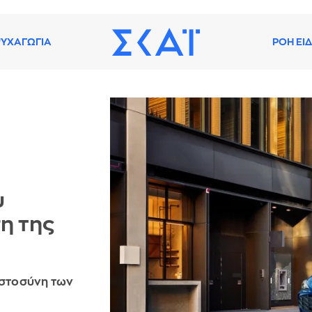
ΥΧΑΓΩΓΙΑ
ΡΟΗ ΕΙ
υ
η της
ιστοσύνη των