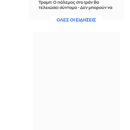
Τραμπ: Ο πόλεμος στο Ιράν θα
τελειώσει σύντομα - Δεν μπορούν να
συνεχίσουν για πολύ ακόμη
ΟΛΕΣ ΟΙ ΕΙΔΗΣΕΙΣ
ΠΡΙΝ ΑΠΌ 21 ΏΡΕΣ
Θαλάσσια ρύπανση στη Δραπετσώνα
– Συνελήφθη ο πλοίαρχος
δεξαμενόπλοιου
ΠΡΙΝ ΑΠΌ 21 ΏΡΕΣ
Διάσωση 30χρονης μετά από πτώση
από την υψηλή γέφυρα της Χαλκίδας
ΠΡΙΝ ΑΠΌ 21 ΏΡΕΣ
Οι τιμές της βενζίνης αυξήθηκαν
εξαιτίας του πολέμου του Τραμπ στο
Ιράν, και όχι λόγω της απληστίας των
πετρελαϊκών εταιρειών
ΠΡΙΝ ΑΠΌ 22 ΏΡΕΣ
Η SpaceX θα κατασκευάσει
σταθμούς παραγωγής ηλεκτρικής