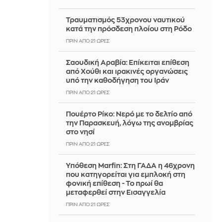
Τραυματισμός 53χρονου ναυτικού
κατά την πρόσδεση πλοίου στη Ρόδο
ΠΡΙΝ ΑΠΌ 21 ΏΡΕΣ
Σαουδική Αραβία: Επίκειται επίθεση
από Χούθι και ιρακινές οργανώσεις
υπό την καθοδήγηση του Ιράν
ΠΡΙΝ ΑΠΌ 21 ΏΡΕΣ
Πουέρτο Ρίκο: Νερό με το δελτίο από
την Παρασκευή, λόγω της ανομβρίας
στο νησί
ΠΡΙΝ ΑΠΌ 21 ΏΡΕΣ
Υπόθεση Marfin: Στη ΓΑΔΑ η 46χρονη
που κατηγορείται για εμπλοκή στη
φονική επίθεση - Το πρωί θα
μεταφερθεί στην Εισαγγελία
ΠΡΙΝ ΑΠΌ 21 ΏΡΕΣ