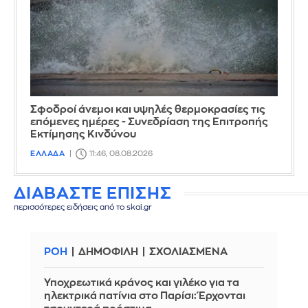
Σφοδροί άνεμοι και υψηλές θερμοκρασίες τις
επόμενες ημέρες - Συνεδρίαση της Επιτροπής
Εκτίμησης Κινδύνου
ΕΛΛΑΔΑ
11:46, 08.08.2026
ΔΙΑΒΑΣΤΕ ΕΠΙΣΗΣ
περισσότερες ειδήσεις από το skai.gr
ΡΟΗ
ΔΗΜΟΦΙΛΗ
ΣΧΟΛΙΑΣΜΕΝΑ
Υποχρεωτικά κράνος και γιλέκο για τα
ηλεκτρικά πατίνια στο Παρίσι: Έρχονται