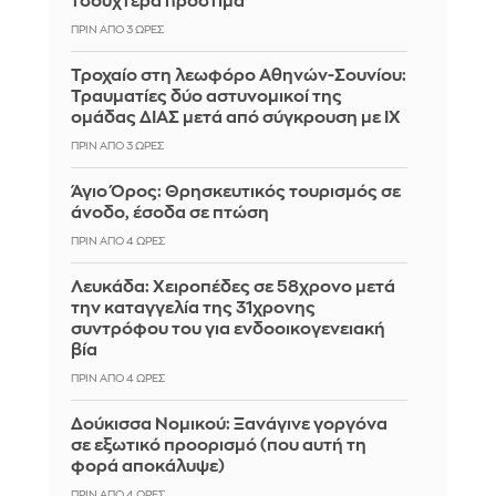
τσουχτερά πρόστιμα
ΠΡΙΝ ΑΠΌ 3 ΏΡΕΣ
Τροχαίο στη λεωφόρο Αθηνών-Σουνίου:
Τραυματίες δύο αστυνομικοί της
ομάδας ΔΙΑΣ μετά από σύγκρουση με ΙΧ
ΠΡΙΝ ΑΠΌ 3 ΏΡΕΣ
Άγιο Όρος: Θρησκευτικός τουρισμός σε
άνοδο, έσοδα σε πτώση
ΠΡΙΝ ΑΠΌ 4 ΏΡΕΣ
Λευκάδα: Χειροπέδες σε 58χρονο μετά
την καταγγελία της 31χρονης
συντρόφου του για ενδοοικογενειακή
βία
ΠΡΙΝ ΑΠΌ 4 ΏΡΕΣ
Δούκισσα Νομικού: Ξανάγινε γοργόνα
σε εξωτικό προορισμό (που αυτή τη
φορά αποκάλυψε)
ΠΡΙΝ ΑΠΌ 4 ΏΡΕΣ