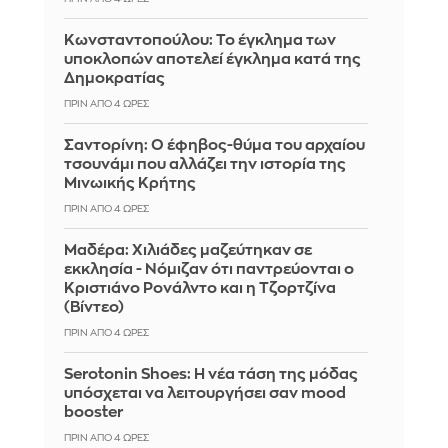
Κωνσταντοπούλου: Το έγκλημα των
υποκλοπών αποτελεί έγκλημα κατά της
Δημοκρατίας
ΠΡΙΝ ΑΠΌ 4 ΏΡΕΣ
Σαντορίνη: Ο έφηβος-θύμα του αρχαίου
τσουνάμι που αλλάζει την ιστορία της
Μινωικής Κρήτης
ΠΡΙΝ ΑΠΌ 4 ΏΡΕΣ
Μαδέρα: Χιλιάδες μαζεύτηκαν σε
εκκλησία - Νόμιζαν ότι παντρεύονται ο
Κριστιάνο Ρονάλντο και η Τζορτζίνα
(Βίντεο)
ΠΡΙΝ ΑΠΌ 4 ΏΡΕΣ
Serotonin Shoes: Η νέα τάση της μόδας
υπόσχεται να λειτουργήσει σαν mood
booster
ΠΡΙΝ ΑΠΌ 4 ΏΡΕΣ