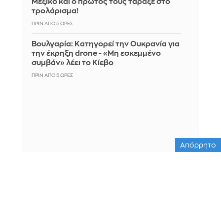
Μεξικό και ο πρώτος τους τάραξε στο
τρολάρισμα!
ΠΡΙΝ ΑΠΌ 5 ΏΡΕΣ
Βουλγαρία: Κατηγορεί την Ουκρανία για
την έκρηξη drone - «Μη εσκεμμένο
συμβάν» λέει το Κίεβο
ΠΡΙΝ ΑΠΌ 5 ΏΡΕΣ
Απόρρητο