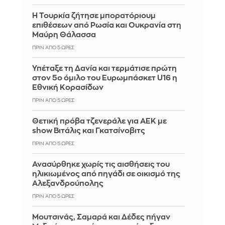
Η Τουρκία ζήτησε μπορατόριουμ
επιθέσεων από Ρωσία και Ουκρανία στη
Μαύρη Θάλασσα
ΠΡΙΝ ΑΠΌ 5 ΏΡΕΣ
Υπέταξε τη Δανία και τερμάτισε πρώτη
στον 5ο όμιλο του Ευρωμπάσκετ U16 η
Εθνική Κορασίδων
ΠΡΙΝ ΑΠΌ 5 ΏΡΕΣ
Θετική πρόβα τζενεράλε για ΑΕΚ με
show Βιτάλις και Γκατσίνοβιτς
ΠΡΙΝ ΑΠΌ 5 ΏΡΕΣ
Ανασύρθηκε χωρίς τις αισθήσεις του
ηλικιωμένος από πηγάδι σε οικισμό της
Αλεξανδρούπολης
ΠΡΙΝ ΑΠΌ 5 ΏΡΕΣ
Μουτσινάς, Σαμαρά και Δέδες πήγαν