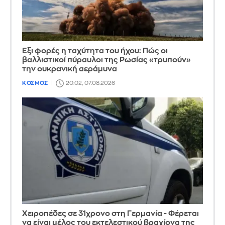
Έξι φορές η ταχύτητα του ήχου: Πώς οι
βαλλιστικοί πύραυλοι της Ρωσίας «τρυπούν»
την ουκρανική αεράμυνα
ΚΟΣΜΟΣ
20:02, 07.08.2026
Χειροπέδες σε 31χρονο στη Γερμανία - Φέρεται
να είναι μέλος του εκτελεστικού βραχίονα της