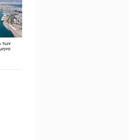
% των
ίμηνο