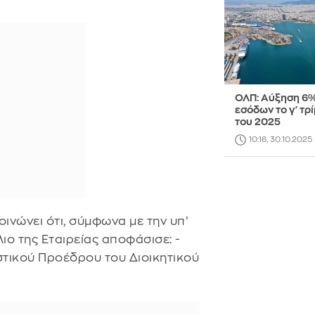
ΟΛΠ: Αύξηση 6
εσόδων το γ' τρ
του 2025
10:16, 30.10.2025
ινώνει ότι, σύμφωνα με την υπ’
ιο της Εταιρείας αποφάσισε: -
τικού Προέδρου του Διοικητικού