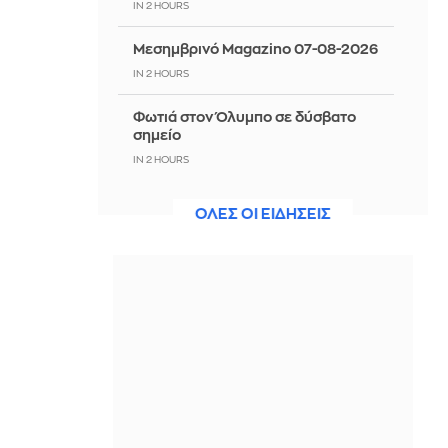
IN 2 HOURS
Μεσημβρινό Magazino 07-08-2026
IN 2 HOURS
Φωτιά στον Όλυμπο σε δύσβατο
σημείο
IN 2 HOURS
Aνέλαβε την εθνική Καζακστάν ο
ΟΛΕΣ ΟΙ ΕΙΔΗΣΕΙΣ
Φαν'τ Σχιπ
IN 2 HOURS
Σαμοθράκη: Νεαρός ναυαγοσώστης
έσωσε ηλικιωμένη τουρίστρια που
είχε χάσει τις αισθήσεις της
IN 2 HOURS
Ρωσία: Ο Πούτιν ανοίγει τον δρόμο
για την πώληση κρατικού μεριδίου
30% στο μεγαλύτερο αεροδρόμιο
της Μόσχας