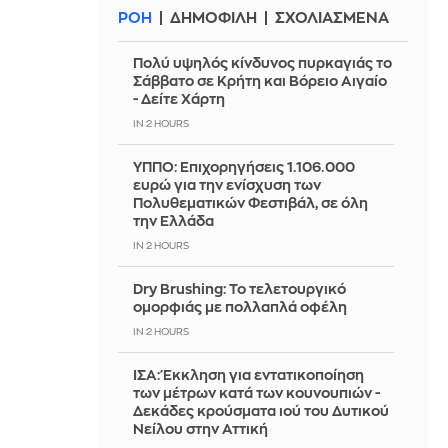
ΡΟΗ
ΔΗΜΟΦΙΛΗ
ΣΧΟΛΙΑΣΜΕΝΑ
Πολύ υψηλός κίνδυνος πυρκαγιάς το
Σάββατο σε Κρήτη και Βόρειο Αιγαίο
- Δείτε Χάρτη
IN 2 HOURS
ΥΠΠΟ: Επιχορηγήσεις 1.106.000
ευρώ για την ενίσχυση των
Πολυθεματικών Φεστιβάλ, σε όλη
την Ελλάδα
IN 2 HOURS
Dry Brushing: Το τελετουργικό
ομορφιάς με πολλαπλά οφέλη
IN 2 HOURS
ΙΣΑ: Έκκληση για εντατικοποίηση
των μέτρων κατά των κουνουπιών -
Δεκάδες κρούσματα ιού του Δυτικού
Νείλου στην Αττική