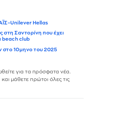
ΪΣ–Unilever Hellas
ς στη Σαντορίνη που έχει
α beach club
 στο 10μηνο του 2025
θείτε για τα πρόσφατα νέα.
s
και μάθετε πρώτοι όλες τις