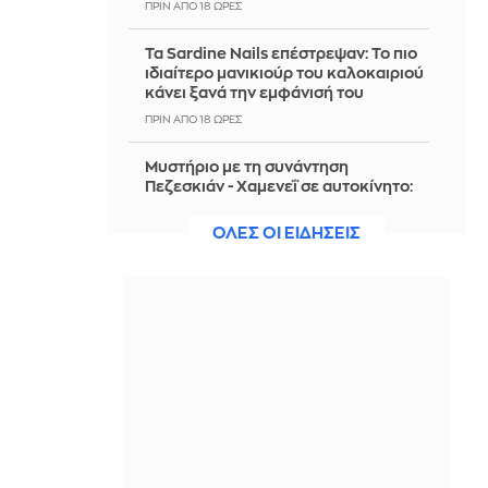
ΠΡΙΝ ΑΠΌ 18 ΏΡΕΣ
Τα Sardine Nails επέστρεψαν: Το πιο
ιδιαίτερο μανικιούρ του καλοκαιριού
κάνει ξανά την εμφάνισή του
ΠΡΙΝ ΑΠΌ 18 ΏΡΕΣ
Μυστήριο με τη συνάντηση
Πεζεσκιάν - Χαμενεΐ σε αυτοκίνητο:
Άκουγε μόνο τη φωνή του
Αγιατολάχ
ΟΛΕΣ ΟΙ ΕΙΔΗΣΕΙΣ
ΠΡΙΝ ΑΠΌ 18 ΏΡΕΣ
ΗΠΑ: Επιτροπή της Γερουσίας
υπερψήφισε την παραπομπή του
Φάουτσι
ΠΡΙΝ ΑΠΌ 18 ΏΡΕΣ
Δασικές πυρκαγιές: Ποιες είναι οι έξι
πιο επικίνδυνες εβδομάδες του
έτους - Δείτε τον πίνακα
ΠΡΙΝ ΑΠΌ 19 ΏΡΕΣ