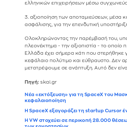
ελληνικών επιχειρήσεων μέσω συγχωνεύ
3. αξιοποίηση των αποταμιεύσεων, μέσα κ
ασφάλισης, για την επενδυτική υποστήριξη
Ολοκληρώνοντας την παρέμβασή του, υπογ
πλεονέκτημα - την αξιοπιστία - το οποίο 
Ελλάδα έχει σήμερα κάτι που στερήθηκε γι
κεφάλαιο πολύτιμο και εύθραυστο. Δεν α
μετατρέψουμε σε ανάπτυξη. Αυτό δεν είναι
Πηγή:
skai.gr
Νέα «εκτόξευση» για τη SpaceX του Μασκ
κεφαλαιοποίηση
Η SpaceX εξαγοράζει τη startup Cursor έ
Η VW στοχεύει σε περικοπή 28.000 θέσεω
των εργοστασίων