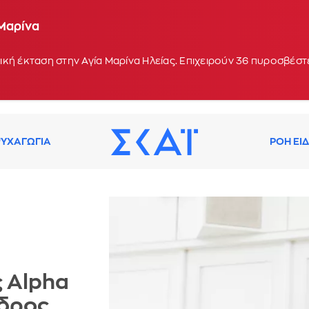
 Μαρίνα
οχή Κολυμπάδα στη Σκύρο - Ενισχύθηκαν οι δυνάμε
 17:10
κή έκταση στην Αγία Μαρίνα Ηλείας. Επιχειρούν 36 πυροσβέστε
ΥΧΑΓΩΓΙΑ
ΡΟΗ ΕΙ
ς Alpha
εδρος