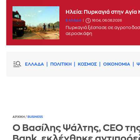
Ηλεία: Πυρκαγιά στην Αγία
Μεγάλη πυρκαγιά στην περι
ΕΛΛΑΔΑ
16:04, 06.08.2026
ΕΛΛΑΔΑ
15:17, 06.08.2026
UPDATE:
Πυρκαγιά ξέσπασε σε αγροτοδασι
αεροσκάφη
ΕΛΛΑΔΑ
ΠΟΛΙΤΙΚΗ
ΚΟΣΜΟΣ
ΟΙΚΟΝΟΜΙΑ
Ψ
ΑΡΧΙΚΗ
/
BUSINESS
Ο Βασίλης Ψάλτης, CEO τη
Bank, εκλέχθηκε αντιπρό