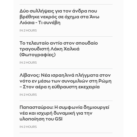
Δύο συλλήψεις για τον άνδρα που
βρέθηκε νεκρός σε όχημα στα Άνω
Λιόσια - Τι συνέβη
IN 2 HOURS
Το τελευταίο αντίο στον σπουδαίο
τραγουδιστή Λάκη Χαλκιά
(Φωτογραφίες)
IN 2 HOURS
Λίβανος: Νέα ισραηλινά πλήγματα στον
νότο εν μέσω των συνομιλιών στη Ρώμη
– Στον αέρα η εύθραυστη εκεχειρία
IN 2 HOURS
Παπασταύρου: Η συμφωνία δημιουργεί
νέα και ισχυρή δυναμική για την
υλοποίηση του GSI
IN 2 HOURS