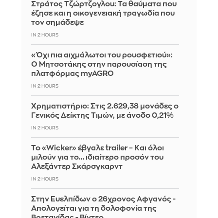
Στράτος Τζώρτζογλου: Τα θαύματα που
έζησε και η οικογενειακή τραγωδία που
τον σημάδεψε
IN 2 HOURS
«Όχι πια αιχμάλωτοι του ρουσφετιού»:
Ο Μητσοτάκης στην παρουσίαση της
πλατφόρμας myAGRO
IN 2 HOURS
Χρηματιστήριο: Στις 2.629,38 μονάδες ο
Γενικός Δείκτης Τιμών, με άνοδο 0,21%
IN 2 HOURS
Το «Wicker» έβγαλε trailer – Και όλοι
μιλούν για το… ιδιαίτερο προσόν του
Αλεξάντερ Σκάρσγκαρντ
IN 2 HOURS
Στην Ευελπίδων ο 26χρονος Αφγανός -
Απολογείται για τη δολοφονία της
Βρετανίδας - Βίντεο