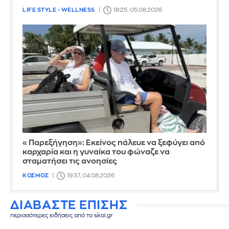
LIFE STYLE - WELLNESS
18:25, 05.08.2026
«Παρεξήγηση»: Εκείνος πάλευε να ξεφύγει από
καρχαρία και η γυναίκα του φώναζε να
σταματήσει τις ανοησίες
ΚΟΣΜΟΣ
19:37, 04.08.2026
ΔΙΑΒΑΣΤΕ ΕΠΙΣΗΣ
περισσότερες ειδήσεις από το skai.gr