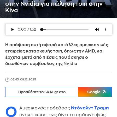
στην Nvidia για πώληση τσιπ στην
Κίνα
Η απόφαση αυτή αφορά και άλλες αμερικανικές
εταιρείες κατασκευής τσιπ, όπως την AMD, και
έρχεται μετά από πιέσεις που άσκησε ο
διευθύνων σύμβουλος της Nvidia
08:43, 09.12.2025
Προσθέστε το SKAI.gr στο
Google
Ο
Αμερικανός πρόεδρος
Ντόναλντ Τραμπ
ανακοίνωσε πως δίνει το πράσινο φως