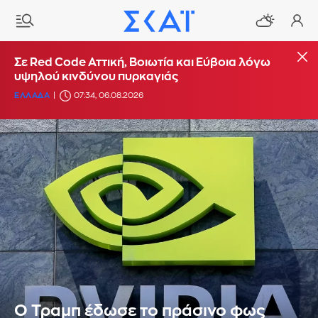
Σε Red Code Αττική, Βοιωτία και Εύβοια λόγω
υψηλού κινδύνου πυρκαγιάς
ΕΛΛΑΔΑ
07:34, 06.08.2026
Ο Τραμπ έδωσε το πράσινο φως