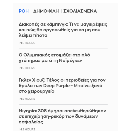
ΡΟΗ
ΔΗΜΟΦΙΛΗ
ΣΧΟΛΙΑΣΜΕΝΑ
Διακοπές σε κάμπινγκ: Τι να μαγειρέψεις
και πώς θα οργανωθείς για να μη σου
λείψει τίποτα
IN 2 HOURS
Ο Ολυμπιακός ετοιμάζει «τριπλό
χτύπημα» μετά τη Ναϊμέγκεν
IN 2 HOURS
Γκλεν Χιουζ: Τέλος οι περιοδείες για τον
θρύλο των Deep Purple – Μπαίνει ξανά
στο χειρουργείο
IN 2 HOURS
Νιγηρία: 308 όμηροι απελευθερώθηκαν
σε επιχείρηση-ρεκόρ των δυνάμεων
ασφαλείας
IN 2 HOURS