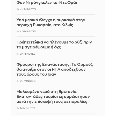
Φαν Ντρόνγκελεν και Ντε Φράι
IN 44 MINUTES
Υπό μερικό έλεγχο η πυρκαγιά στην
περιοχή Ευκαρπία, στο Κιλκίς
IN 40 MINUTES
Πρέπει τελικά να πλένουμε το ρύζι πριν
το μαγειρέψουμε ή όχι;
IN 27 MINUTES
Φρουροί της Επανάστασης: Το Ορμούζ
θα ανοίξει όταν οι ΗΠΑ αποδεχθούν
τους όρους του Ιράν
IN 20 MINUTES
Μολυσμένα νερά στη Βρετανία:
Εκατοντάδες τουρίστες αρρώστησαν
μετά την επίσκεψή τους σε παραλίες
IN 14 MINUTES