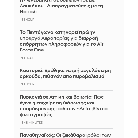
Η Φενερμπαχτσέ συμφώνησε με
Λουκάκου - Διαπραγματεύσεις με τη
Νάπολι
IN 1 HOUR
Το Πεντάγωνο κατηγορεί πρώην
υπουργό Αεροπορίας για διαρροή
απόρρητων πληροφοριών για το Air
Force One
IN 1 HOUR
Καστοριά: Βρέθηκε νεκρή μεγαλόσωμη
αρκούδα, πιθανόν από πυροβολισμό
IN 1 HOUR
Πυρκαγιά σε Αττική και Βοιωτία: Πώς
έγινε η επιχείρηση διάσωσης και
απομάκρυνσης πολιτών - Δείτε βίντεο,
φωτογραφίες
IN 48 MINUTES
Παναθηναϊκός: Οι ξεκάθαροι ρόλοι των