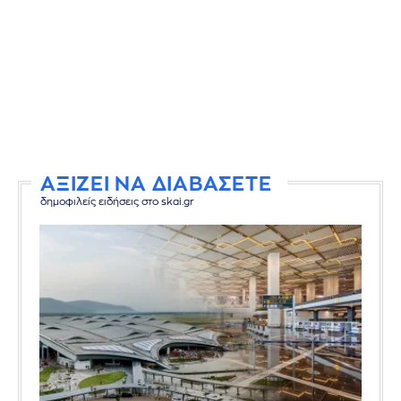
ΑΞΙΖΕΙ ΝΑ ΔΙΑΒΑΣΕΤΕ
δημοφιλείς ειδήσεις στο skai.gr