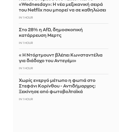
«Wednesday»: Η νέα μεξικανική σειρά
του Netflix που μπορεί να σε καθηλώσει
IN 1 HOUR
Στο 28% η AfD, δημοσκοπική
κατάρρευση Μερτς
IN 1 HOUR
«Η Ντόρτμουντ βλέπει Κωνσταντέλια
για διάδοχο του Αντεγέμι»
IN 1 HOUR
Χωρίς ενεργό μέτωπο η φωτιά στο
Στεφάνι Κορίνθου - Αντιδήμαρχος:
Ξεκίνησε από φωτοβολταϊκά
IN 1 HOUR