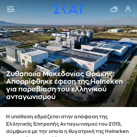
Ζυθοποιία Μακεδονίας Θράκης:
Απορρίφθηκε έφεση της Heineken
για παραβίαση του ελληνικού
ανταγωνισμού
Η υπόθεση εδράζεται στην απόφαση της
Ελληνικής Επιτροπής Ανταγωνισμού του 2015,
σύμφωνα με την οποία η θυγατρική της Heineken