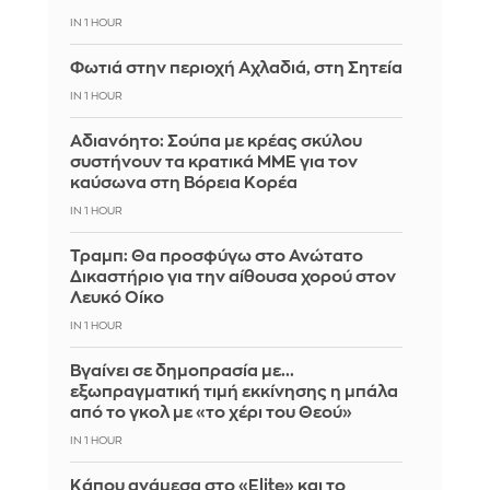
IN 1 HOUR
Φωτιά στην περιοχή Αχλαδιά, στη Σητεία
IN 1 HOUR
Αδιανόητο: Σούπα με κρέας σκύλου
συστήνουν τα κρατικά ΜΜΕ για τον
καύσωνα στη Βόρεια Κορέα
IN 1 HOUR
Τραμπ: Θα προσφύγω στο Ανώτατο
Δικαστήριο για την αίθουσα χορού στον
Λευκό Οίκο
IN 1 HOUR
Βγαίνει σε δημοπρασία με...
εξωπραγματική τιμή εκκίνησης η μπάλα
από το γκολ με «το χέρι του Θεού»
IN 1 HOUR
Κάπου ανάμεσα στο «Elite» και το