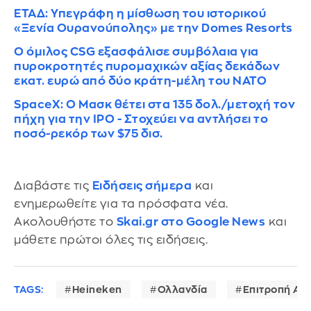
ΕΤΑΔ: Υπεγράφη η μίσθωση του ιστορικού
«Ξενία Ουρανούπολης» με την Domes Resorts
Ο όμιλος CSG εξασφάλισε συμβόλαια για
πυροκροτητές πυρομαχικών αξίας δεκάδων
εκατ. ευρώ από δύο κράτη-μέλη του ΝΑΤΟ
SpaceX: Ο Μασκ θέτει στα 135 δολ./μετοχή τον
πήχη για την IPO - Στοχεύει να αντλήσει το
ποσό-ρεκόρ των $75 δισ.
Διαβάστε τις
Ειδήσεις σήμερα
και
ενημερωθείτε για τα πρόσφατα νέα.
Ακολουθήστε το
Skai.gr στο Google News
και
μάθετε πρώτοι όλες τις ειδήσεις.
TAGS:
Heineken
Ολλανδία
Επιτροπή Αν