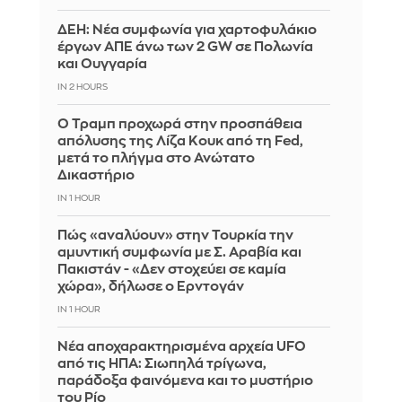
ΔΕΗ: Νέα συμφωνία για χαρτοφυλάκιο
έργων ΑΠΕ άνω των 2 GW σε Πολωνία
και Ουγγαρία
IN 2 HOURS
Ο Τραμπ προχωρά στην προσπάθεια
απόλυσης της Λίζα Κουκ από τη Fed,
μετά το πλήγμα στο Ανώτατο
Δικαστήριο
IN 1 HOUR
Πώς «αναλύουν» στην Τουρκία την
αμυντική συμφωνία με Σ. Αραβία και
Πακιστάν - «Δεν στοχεύει σε καμία
χώρα», δήλωσε ο Ερντογάν
IN 1 HOUR
Νέα αποχαρακτηρισμένα αρχεία UFO
από τις ΗΠΑ: Σιωπηλά τρίγωνα,
παράδοξα φαινόμενα και το μυστήριο
του Ρίο