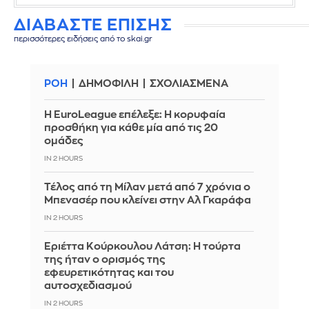
ΔΙΑΒΑΣΤΕ ΕΠΙΣΗΣ
περισσότερες ειδήσεις από το skai.gr
ΡΟΗ
ΔΗΜΟΦΙΛΗ
ΣΧΟΛΙΑΣΜΕΝΑ
Η EuroLeague επέλεξε: Η κορυφαία
προσθήκη για κάθε μία από τις 20
ομάδες
IN 2 HOURS
Τέλος από τη Μίλαν μετά από 7 χρόνια ο
Μπενασέρ που κλείνει στην Αλ Γκαράφα
IN 2 HOURS
Εριέττα Κούρκουλου Λάτση: Η τούρτα
της ήταν ο ορισμός της
εφευρετικότητας και του
αυτοσχεδιασμού
IN 2 HOURS