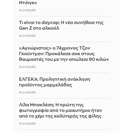
Ντόιγκ»
IN 2 HOURS
Τι είναι το daycap; Η νέα συνήθεια της
Gen Z στο αλκοόλ
IN 2 HOURS
«Αγνώριστος» ο 74χρονος Τζον
Γκούντμαν: Προκάλεσε σοκ στους
θαυμαστές του με την απώλεια 90 κιλών
IN 2 HOURS
ΕΛΓΕΚΑ: Προληπτική ανάκληση
προϊόντος μαρμελάδας
IN 2 HOURS
Λίλα Μπακλέση: Η πρώτη της
φωτογραφία από το μαιευτήριο ήταν
από το χέρι της καλύτερής της φίλης
IN 2 HOURS