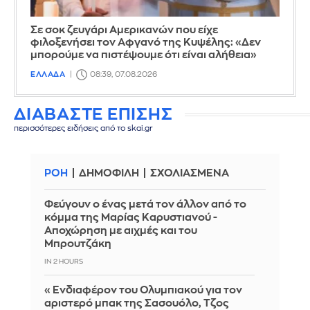
Σε σοκ ζευγάρι Αμερικανών που είχε
φιλοξενήσει τον Αφγανό της Κυψέλης: «Δεν
μπορούμε να πιστέψουμε ότι είναι αλήθεια»
ΕΛΛΑΔΑ
08:39, 07.08.2026
ΔΙΑΒΑΣΤΕ ΕΠΙΣΗΣ
περισσότερες ειδήσεις από το skai.gr
ΡΟΗ
ΔΗΜΟΦΙΛΗ
ΣΧΟΛΙΑΣΜΕΝΑ
Φεύγουν ο ένας μετά τον άλλον από το
κόμμα της Μαρίας Καρυστιανού -
Αποχώρηση με αιχμές και του
Μπρουτζάκη
IN 2 HOURS
«Ενδιαφέρον του Ολυμπιακού για τον
αριστερό μπακ της Σασουόλο, Τζος