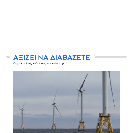
ΑΞΙΖΕΙ ΝΑ ΔΙΑΒΑΣΕΤΕ
δημοφιλείς ειδήσεις στο skai.gr