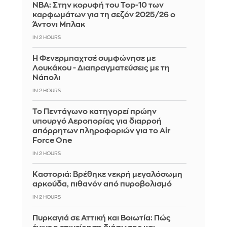
ΝΒΑ: Στην κορυφή του Top-10 των
καρφωμάτων για τη σεζόν 2025/26 ο
Άντονι Μπλακ
IN 2 HOURS
Η Φενερμπαχτσέ συμφώνησε με
Λουκάκου - Διαπραγματεύσεις με τη
Νάπολι
IN 2 HOURS
Το Πεντάγωνο κατηγορεί πρώην
υπουργό Αεροπορίας για διαρροή
απόρρητων πληροφοριών για το Air
Force One
IN 2 HOURS
Καστοριά: Βρέθηκε νεκρή μεγαλόσωμη
αρκούδα, πιθανόν από πυροβολισμό
IN 2 HOURS
Πυρκαγιά σε Αττική και Βοιωτία: Πώς