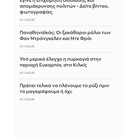
έγινε η επιχείρηση διάσωσης και
απομάκρυνσης πολιτών - Δείτε βίντεο,
φωτογραφίες
IN 1 HOUR
Παναθηναϊκός: Οι ξεκάθαροι ρόλοι των
Φαν Ντρόνγκελεν και Ντε Φράι
IN 1 HOUR
Υπό μερικό έλεγχο η πυρκαγιά στην
περιοχή Ευκαρπία, στο Κιλκίς
IN 1 HOUR
Πρέπει τελικά να πλένουμε το ρύζι πριν
το μαγειρέψουμε ή όχι;
IN 1 HOUR