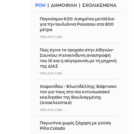
ΡΟΗ
ΔΗΜΟΦΙΛΗ
ΣΧΟΛΙΑΣΜΕΝΑ
Παγκόσμιο Κ20: Ασημένιο μετάλλιο
για την Ιουλιάννα Ρούσσου στα 800
μέτρα
ΠΡΙΝ ΑΠΌ 1 ΏΡΑ
Πώς έγινε το τροχαίο στην Αθηνών-
Σουνίου: Η επικίνδυνη αναστροφή
του ΙΧ και η σύγκρουση με τη μηχανή
της ΔΙΑΣ
ΠΡΙΝ ΑΠΌ 1 ΏΡΑ
Χοψονίδου - Βλωτιδέλλης: Βάφτισαν
τον γιο τους στο πιο εντυπωσιακό
εκκλησάκι της Βουλιαγμένης
(Αποκλειστικό)
ΠΡΙΝ ΑΠΌ 1 ΏΡΑ
Παγωτίνια χωρίς ζάχαρη με γεύση
Piña Colada