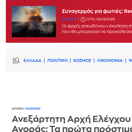
Συναγερμός για φωτιές: Red
ΕΛΛΑΔΑ
07:10, 09.08.2026
Οι Αρχές απευθύνουν έκκληση στ
που θα μπορούσε να προκαλέσει
ΕΛΛΑΔΑ
ΠΟΛΙΤΙΚΗ
ΚΟΣΜΟΣ
ΟΙΚΟΝΟΜΙΑ
Ψ
ΑΡΧΙΚΗ
/
BUSINESS
Ανεξάρτητη Αρχή Ελέγχου
Αγοράς: Τα πρώτα πρόστιμα