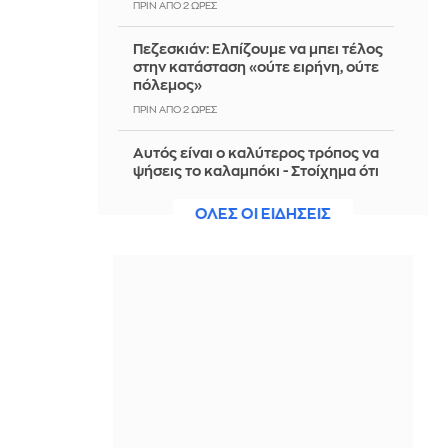
ΠΡΙΝ ΑΠΌ 2 ΏΡΕΣ
Πεζεσκιάν: Ελπίζουμε να μπει τέλος
στην κατάσταση «ούτε ειρήνη, ούτε
πόλεμος»
ΠΡΙΝ ΑΠΌ 2 ΏΡΕΣ
Αυτός είναι ο καλύτερος τρόπος να
ψήσεις το καλαμπόκι - Στοίχημα ότι
δεν τον έχεις δοκιμάσει ξανά
ΟΛΕΣ ΟΙ ΕΙΔΗΣΕΙΣ
ΠΡΙΝ ΑΠΌ 2 ΏΡΕΣ
«Δεν είχα δει ποτέ τέτοιο άνεμο»: Οι
εμπειρίες Ελλήνων και Γάλλων
πυροσβεστών από τα πύρινα μέτωπα
ΠΡΙΝ ΑΠΌ 2 ΏΡΕΣ
Προς εκτύπωση το πολλαπλό βιβλίο -
«Σύγχρονο εκπαιδευτικό υλικό, τόσο
σε έντυπη όσο και σε ηλεκτρονική
μορφή»
ΠΡΙΝ ΑΠΌ 2 ΏΡΕΣ