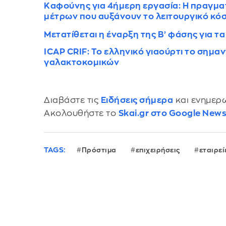
Καφούνης για 4ήμερη εργασία: Η πραγματ
μέτρων που αυξάνουν το λειτουργικό κό
Μετατίθεται η έναρξη της Β’ φάσης για 
ICAP CRIF: Το ελληνικό γιαούρτι το σημ
γαλακτοκομικών
Διαβάστε τις
Ειδήσεις σήμερα
και ενημερω
Ακολουθήστε το
Skai.gr στο Google New
TAGS:
Πρόστιμα
επιχειρήσεις
εταιρεί