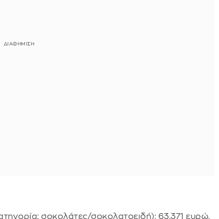
κατηγορία: σοκολάτες/σοκολατοειδή): 63.371 ευρώ,