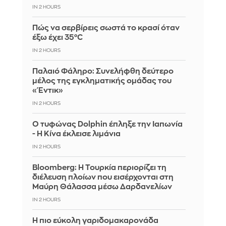
IN 2 HOURS
Πώς να σερβίρεις σωστά το κρασί όταν
έξω έχει 35°C
IN 2 HOURS
Παλαιό Φάληρο: Συνελήφθη δεύτερο
μέλος της εγκληματικής ομάδας του
«Έντικ»
IN 2 HOURS
Ο τυφώνας Dolphin έπληξε την Ιαπωνία
- Η Κίνα έκλεισε λιμάνια
IN 2 HOURS
Bloomberg: Η Τουρκία περιορίζει τη
διέλευση πλοίων που εισέρχονται στη
Μαύρη Θάλασσα μέσω Δαρδανελίων
IN 2 HOURS
Η πιο εύκολη γαριδομακαρονάδα