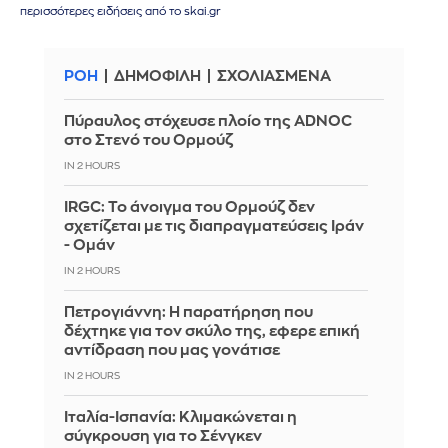
περισσότερες ειδήσεις από το skai.gr
ΡΟΗ
ΔΗΜΟΦΙΛΗ
ΣΧΟΛΙΑΣΜΕΝΑ
Πύραυλος στόχευσε πλοίο της ADNOC
στο Στενό του Ορμούζ
IN 2 HOURS
IRGC: Το άνοιγμα του Ορμούζ δεν
σχετίζεται με τις διαπραγματεύσεις Ιράν
- Ομάν
IN 2 HOURS
Πετρογιάννη: Η παρατήρηση που
δέχτηκε για τον σκύλο της, εφερε επική
αντίδραση που μας γονάτισε
IN 2 HOURS
Ιταλία-Ισπανία: Κλιμακώνεται η
σύγκρουση για το Σένγκεν