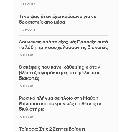
IN 2 HOURS
Τι να φας όταν έχει καύσωνα για να
δροσιστείς από μέσα
IN 2 HOURS
Δουλεύεις από το εξοχικό; Πρόσεξε αυτά
τα λάθη πριν σου χαλάσουν τις διακοπές
IN 1 HOUR
8 σκέψεις που κάνει κάθε single όταν
βλέπει ζευγαράκια μες στα μέλια στις
διακοπές
IN 1 HOUR
Ρωσικό πλήγμα σε πλοίο στη Μαύρη
Θάλασσα και ουκρανικές επιθέσεις σε
διυλιστήρια
IN 1 HOUR
Τσίπρας: Στις 2 Σεπτεμβρίου η