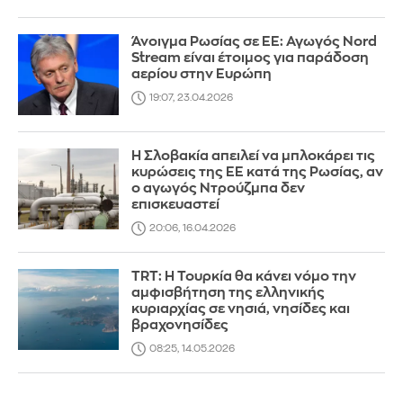
Άνοιγμα Ρωσίας σε ΕΕ: Αγωγός Nord
Stream είναι έτοιμος για παράδοση
αερίου στην Ευρώπη
19:07, 23.04.2026
Η Σλοβακία απειλεί να μπλοκάρει τις
κυρώσεις της ΕΕ κατά της Ρωσίας, αν
ο αγωγός Ντρούζμπα δεν
επισκευαστεί
20:06, 16.04.2026
TRT: Η Τουρκία θα κάνει νόμο την
αμφισβήτηση της ελληνικής
κυριαρχίας σε νησιά, νησίδες και
βραχονησίδες
08:25, 14.05.2026