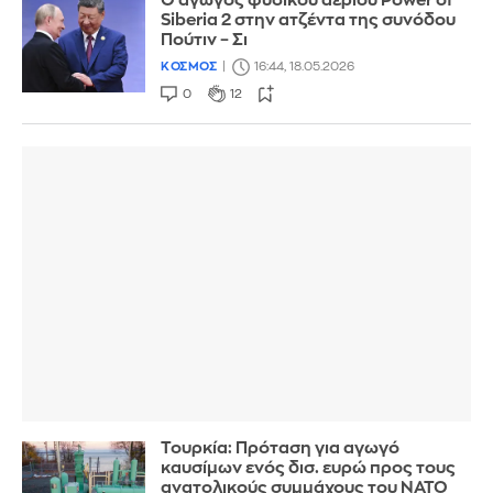
Ο αγωγός φυσικού αερίου Power of
Siberia 2 στην ατζέντα της συνόδου
Πούτιν – Σι
ΚΟΣΜΟΣ
16:44, 18.05.2026
0
12
Τουρκία: Πρόταση για αγωγό
καυσίμων ενός δισ. ευρώ προς τους
ανατολικούς συμμάχους του ΝΑΤΟ