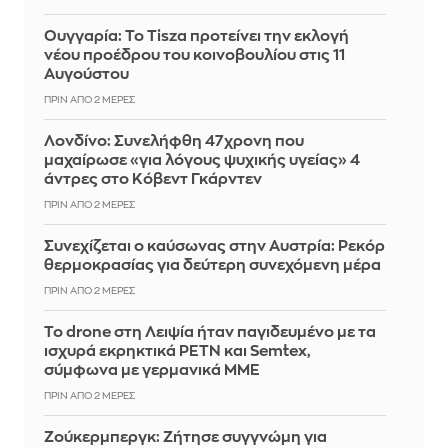
Ουγγαρία: Το Tisza προτείνει την εκλογή
νέου προέδρου του κοινοβουλίου στις 11
Αυγούστου
ΠΡΙΝ ΑΠΌ 2 ΜΈΡΕΣ
Λονδίνο: Συνελήφθη 47χρονη που
μαχαίρωσε «για λόγους ψυχικής υγείας» 4
άντρες στο Κόβεντ Γκάρντεν
ΠΡΙΝ ΑΠΌ 2 ΜΈΡΕΣ
Συνεχίζεται ο καύσωνας στην Αυστρία: Ρεκόρ
θερμοκρασίας για δεύτερη συνεχόμενη μέρα
ΠΡΙΝ ΑΠΌ 2 ΜΈΡΕΣ
Το drone στη Λειψία ήταν παγιδευμένο με τα
ισχυρά εκρηκτικά PETN και Semtex,
σύμφωνα με γερμανικά ΜΜΕ
ΠΡΙΝ ΑΠΌ 2 ΜΈΡΕΣ
Ζούκερμπεργκ: Ζήτησε συγγνώμη για