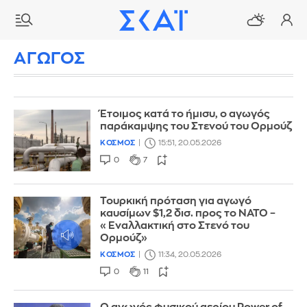
ΑΓΩΓΟΣ
Έτοιμος κατά το ήμισυ, ο αγωγός
παράκαμψης του Στενού του Ορμούζ
ΚΟΣΜΟΣ
15:51, 20.05.2026
0
7
Τουρκική πρόταση για αγωγό
καυσίμων $1,2 δισ. προς το ΝΑΤΟ –
«Εναλλακτική στο Στενό του
Ορμούζ»
ΚΟΣΜΟΣ
11:34, 20.05.2026
0
11