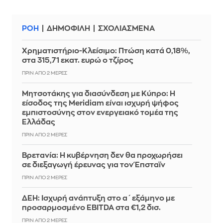
ΡΟΗ
ΔΗΜΟΦΙΛΗ
ΣΧΟΛΙΑΣΜΕΝΑ
Χρηματιστήριο-Κλείσιμο: Πτώση κατά 0,18%,
στα 315,71 εκατ. ευρώ ο τζίρος
ΠΡΙΝ ΑΠΌ 2 ΜΈΡΕΣ
Μητσοτάκης για διασύνδεση με Κύπρο: Η
είσοδος της Meridiam είναι ισχυρή ψήφος
εμπιστοσύνης στον ενεργειακό τομέα της
Ελλάδας
ΠΡΙΝ ΑΠΌ 2 ΜΈΡΕΣ
Βρετανία: Η κυβέρνηση δεν θα προχωρήσει
σε διεξαγωγή έρευνας για τον Έπσταϊν
ΠΡΙΝ ΑΠΌ 2 ΜΈΡΕΣ
ΔΕΗ: Ισχυρή ανάπτυξη στο α΄ εξάμηνο με
προσαρμοσμένο EBITDA στα €1,2 δισ.
ΠΡΙΝ ΑΠΌ 2 ΜΈΡΕΣ