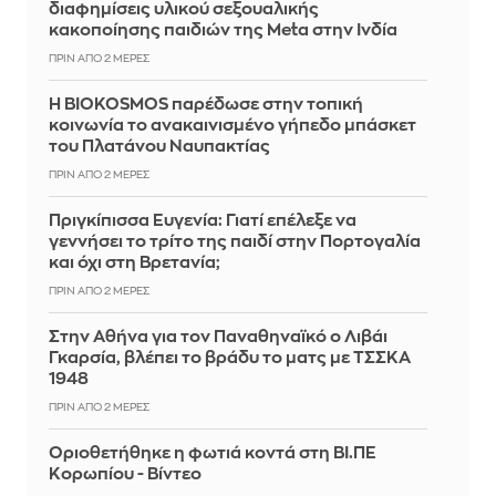
διαφημίσεις υλικού σεξουαλικής
κακοποίησης παιδιών της Meta στην Ινδία
ΠΡΙΝ ΑΠΌ 2 ΜΈΡΕΣ
Η BIOKOSMOS παρέδωσε στην τοπική
κοινωνία το ανακαινισμένο γήπεδο μπάσκετ
του Πλατάνου Ναυπακτίας
ΠΡΙΝ ΑΠΌ 2 ΜΈΡΕΣ
Πριγκίπισσα Ευγενία: Γιατί επέλεξε να
γεννήσει το τρίτο της παιδί στην Πορτογαλία
και όχι στη Βρετανία;
ΠΡΙΝ ΑΠΌ 2 ΜΈΡΕΣ
Στην Αθήνα για τον Παναθηναϊκό ο Λιβάι
Γκαρσία, βλέπει το βράδυ το ματς με ΤΣΣΚΑ
1948
ΠΡΙΝ ΑΠΌ 2 ΜΈΡΕΣ
Οριοθετήθηκε η φωτιά κοντά στη ΒΙ.ΠΕ
Κορωπίου - Βίντεο