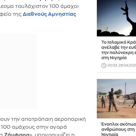
λεσμα τουλάχιστον 100 άμαχοι
φείο της
Διεθνούς Αμνηστίας
Το Ισλαμικό Κρά
ανέλαβε την ευθ
την πολύνεκρη 
στη Νιγηρία
00:33, 28.04.202
ήσουν την αποτρόπαιη αεροπορική
Ένοπλοι σκότωσ
 100 αμάχους στην αγορά
ανθρώπους στη 
ία
Ζάμφαρα
», υπογραμμίζει η
Νιγηρία