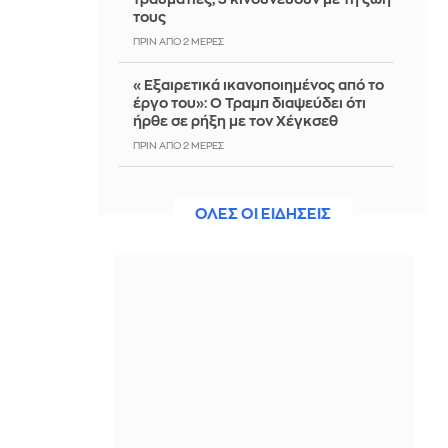
τους
ΠΡΙΝ ΑΠΌ 2 ΜΈΡΕΣ
«Εξαιρετικά ικανοποιημένος από το
έργο του»: Ο Τραμπ διαψεύδει ότι
ήρθε σε ρήξη με τον Χέγκσεθ
ΠΡΙΝ ΑΠΌ 2 ΜΈΡΕΣ
Κυψέλη: Η πρώτη ανακοίνωση της
οικογένειας της 38χρονης
ΟΛΕΣ ΟΙ ΕΙΔΗΣΕΙΣ
Βρετανίδας - «Αφιέρωσε τη ζωή της
στο να βοηθά ανθρώπους»
ΠΡΙΝ ΑΠΌ 2 ΜΈΡΕΣ
Tα πιο ιδιαίτερα διασυνοριακά σημεία
του πλανήτη - Το πιο παράξενο ίσως
είναι στην Ευρώπη
ΠΡΙΝ ΑΠΌ 2 ΜΈΡΕΣ
Προφυλακίστηκαν οι 2 Ινδοί για τη
δολοφονία του ψυχολόγου στο