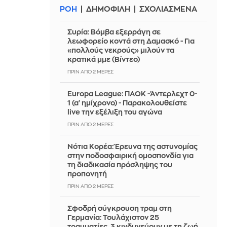
ΡΟΗ
ΔΗΜΟΦΙΛΗ
ΣΧΟΛΙΑΣΜΕΝΑ
Συρία: Βόμβα εξερράγη σε
λεωφορείο κοντά στη Δαμασκό - Για
«πολλούς νεκρούς» μιλούν τα
κρατικά μμε (Βίντεο)
ΠΡΙΝ ΑΠΌ 2 ΜΈΡΕΣ
Europa League: ΠΑΟΚ -Άντερλεχτ 0-
1 (α' ημίχρονο) - Παρακολουθείστε
live την εξέλιξη του αγώνα
ΠΡΙΝ ΑΠΌ 2 ΜΈΡΕΣ
Νότια Κορέα: Έρευνα της αστυνομίας
στην ποδοσφαιρική ομοσπονδία για
τη διαδικασία πρόσληψης του
προπονητή
ΠΡΙΝ ΑΠΌ 2 ΜΈΡΕΣ
Σφοδρή σύγκρουση τραμ στη
Γερμανία: Τουλάχιστον 25
τραυματίες, 3 κινδυνεύουν με τη ζωή