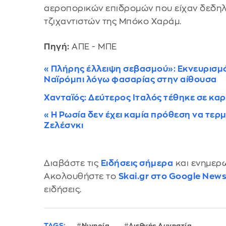
αεροπορικών επιδρομών που είχαν δεδη
τζιχαντιστών της Μπόκο Χαράμ.
Πηγή:
ΑΠΕ - ΜΠΕ
«Πλήρης έλλειψη σεβασμού»: Εκνευρισμ
Ναϊρόμπι λόγω φασαρίας στην αίθουσα
Χανταϊός: Δεύτερος Ιταλός τέθηκε σε κα
«Η Ρωσία δεν έχει καμία πρόθεση να τερμ
Ζελέσνκι
Διαβάστε τις
Ειδήσεις σήμερα
και ενημερω
Ακολουθήστε το
Skai.gr στο Google New
ειδήσεις.
TAGS:
Νιγηρία
Διεθνής Αμνηστία