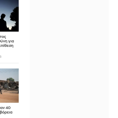
τος
ύνη για
επίθεση
6
αν 40
βόρεια