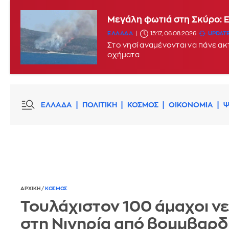
Μεγάλη φωτιά στη Σκύρο: 
ΕΛΛΑΔΑ
15:17, 06.08.2026
UPDATE
Στο νησί αναμένονται να πάνε α
οχήματα
ΕΛΛΑΔΑ
ΠΟΛΙΤΙΚΗ
ΚΟΣΜΟΣ
ΟΙΚΟΝΟΜΙΑ
Ψ
ΑΡΧΙΚΗ
/
ΚΟΣΜΟΣ
Τουλάχιστον 100 άμαχοι ν
στη Νιγηρία από βομμβαρδ