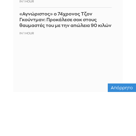
IN 1 HOUR
«Αγνώριστος» ο 74χρονος Τζον
Γκούντμαν: Προκάλεσε σοκ στους
θαυμαστές του με την απώλεια 90 κιλών
IN 1 HOUR
Απόρρητο