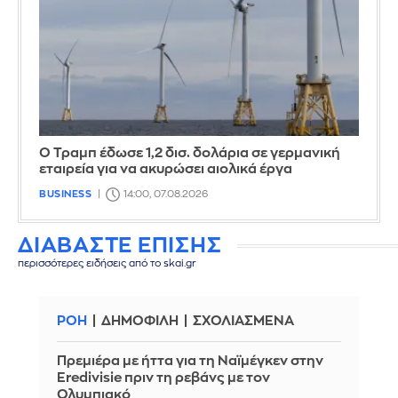
Ο Τραμπ έδωσε 1,2 δισ. δολάρια σε γερμανική
εταιρεία για να ακυρώσει αιολικά έργα
BUSINESS
14:00, 07.08.2026
ΔΙΑΒΑΣΤΕ ΕΠΙΣΗΣ
περισσότερες ειδήσεις από το skai.gr
ΡΟΗ
ΔΗΜΟΦΙΛΗ
ΣΧΟΛΙΑΣΜΕΝΑ
Πρεμιέρα με ήττα για τη Ναϊμέγκεν στην
Eredivisie πριν τη ρεβάνς με τον
Ολυμπιακό