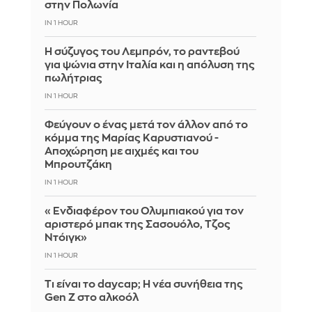
στην Πολωνία
IN 1 HOUR
Η σύζυγος του Λεμπρόν, το ραντεβού
για ψώνια στην Ιταλία και η απόλυση της
πωλήτριας
IN 1 HOUR
Φεύγουν ο ένας μετά τον άλλον από το
κόμμα της Μαρίας Καρυστιανού -
Αποχώρηση με αιχμές και του
Μπρουτζάκη
IN 1 HOUR
«Ενδιαφέρον του Ολυμπιακού για τον
αριστερό μπακ της Σασουόλο, Τζος
Ντόιγκ»
IN 1 HOUR
Τι είναι το daycap; Η νέα συνήθεια της
Gen Z στο αλκοόλ