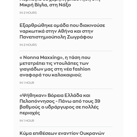
Μικρή Βίγλα, στη Νάξο
IN 2 HOURS
Εξαρθρώθηκε ομάδα που διακινούσε
ναρκωτικά στην Αθήνα και στην
Πανεπιστημιούπολη Ζωγράφου
IN 2 HOURS
«Nonna Maxxing», η τάση που
μετατρέπει τις ντουλάπες των
γιαγιάδων μας στη νέα fashion
αναφορά του καλοκαιριού;
IN 1 HOUR
«Ψήθηκαν» Βόρεια Ελλάδα και
Πελοπόννησος - Πάνω από τους 39
βαθμούς ο υδράργυρος σε πολλές
περιοχές
IN 1 HOUR
Κύμα επιθέσεων εναντίον Ουκρανών