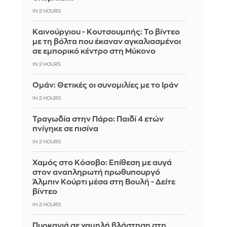
IN 2 HOURS
Καινούργιου - Κουτσουμπής: Το βίντεο
με τη βόλτα που έκαναν αγκαλιασμένοι
σε εμπορικό κέντρο στη Μύκονο
IN 2 HOURS
Ομάν: Θετικές οι συνομιλίες με το Ιράν
IN 2 HOURS
Τραγωδία στην Πάρο: Παιδί 4 ετών
πνίγηκε σε πισίνα
IN 2 HOURS
Χαμός στο Κόσοβο: Επίθεση με αυγά
στον αναπληρωτή πρωθυπουργό
Άλμπιν Κούρτι μέσα στη Βουλή - Δείτε
βίντεο
IN 2 HOURS
Πυρκαγιά σε χαμηλή βλάστηση στη