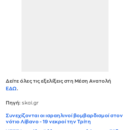
Δείτε όλες τις εξελίξεις στη Μέση Ανατολή
ΕΔΩ
.
Πηγή:
skai.gr
Συνεχίζονται οι ισραηλινοί βομβαρδισμοί στον
νότιο Λίβανο - 19 νεκροί την Τρίτη
ΥΠΕΞ Ισραήλ: «Άλλη μια αποστολή για τη Γάζα