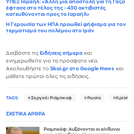
έφτασε στο τέλος της - 430 ακτιβιστές
κατευθύνονται προς το Ισραήλ»
Η Γερουσία των ΗΠΑ προωθεί ψήφισμα για τον
τερματισμό του πολέμου στο Ιράν
Διαβάστε τις
Ειδήσεις σήμερα
και
ενημερωθείτε για τα πρόσφατα νέα.
Ακολουθήστε το
Skai.gr στο Google News
και
μάθετε πρώτοι όλες τις ειδήσεις.
TAGS:
Σεργκέι Ριάμπκοφ
Ρωσία
Κρίση σ
ΣΧΕΤΙΚΑ ΑΡΘΡΑ
Ριαμπκόφ: Αυξάνονται οι κίνδυνοι
μιας απ' ευθείας σύγκρουσης