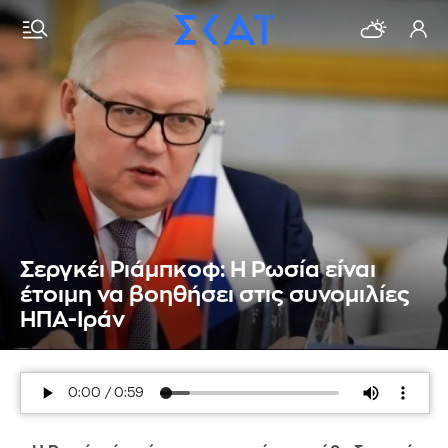
Σεργκέι Ριάμπκοφ: Η Ρωσία είναι
έτοιμη να βοηθήσει στις συνομιλίες
ΗΠΑ-Ιράν