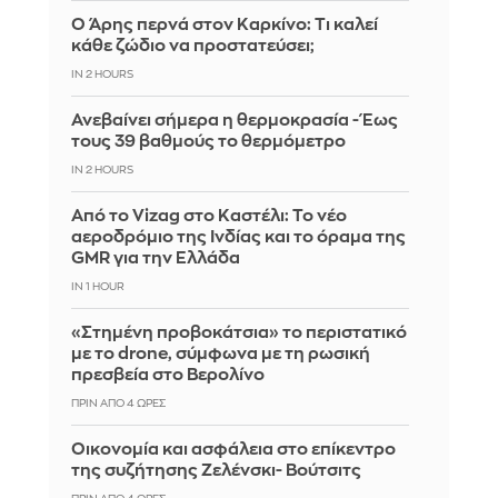
Ο Άρης περνά στον Καρκίνο: Τι καλεί
κάθε ζώδιο να προστατεύσει;
IN 2 HOURS
Ανεβαίνει σήμερα η θερμοκρασία - Έως
τους 39 βαθμούς το θερμόμετρο
IN 2 HOURS
Από το Vizag στο Καστέλι: Το νέο
αεροδρόμιο της Ινδίας και το όραμα της
GMR για την Ελλάδα
IN 1 HOUR
«Στημένη προβοκάτσια» το περιστατικό
με το drone, σύμφωνα με τη ρωσική
πρεσβεία στο Βερολίνο
ΠΡΙΝ ΑΠΌ 4 ΏΡΕΣ
Οικονομία και ασφάλεια στο επίκεντρο
της συζήτησης Ζελένσκι- Βούτσιτς