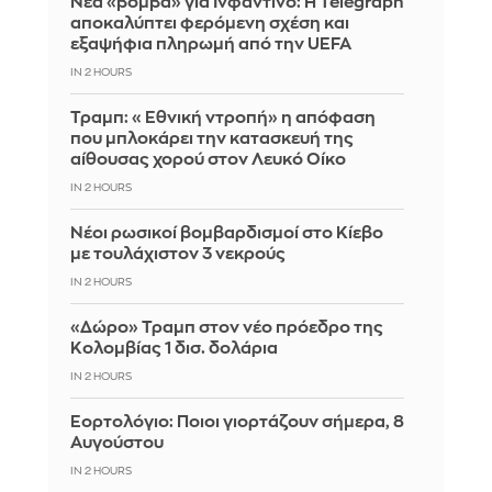
Νέα «βόμβα» για Ινφαντίνο: Η Telegraph
αποκαλύπτει φερόμενη σχέση και
εξαψήφια πληρωμή από την UEFA
IN 2 HOURS
Τραμπ: «Εθνική ντροπή» η απόφαση
που μπλοκάρει την κατασκευή της
αίθουσας χορού στον Λευκό Οίκο
IN 2 HOURS
Νέοι ρωσικοί βομβαρδισμοί στο Κίεβο
με τουλάχιστον 3 νεκρούς
IN 2 HOURS
«Δώρο» Τραμπ στον νέο πρόεδρο της
Κολομβίας 1 δισ. δολάρια
IN 2 HOURS
Εορτολόγιο: Ποιοι γιορτάζουν σήμερα, 8
Αυγούστου
IN 2 HOURS