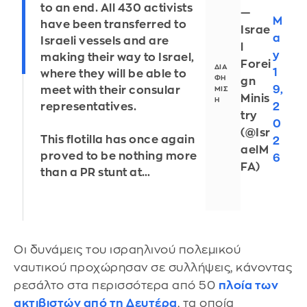
to an end. All 430 activists
—
M
have been transferred to
Israe
a
Israeli vessels and are
l
y
making their way to Israel,
Forei
1
where they will be able to
gn
9,
meet with their consular
Minis
2
representatives.
try
0
(@Isr
This flotilla has once again
2
aelM
proved to be nothing more
6
FA)
than a PR stunt at…
Οι δυνάμεις του ισραηλινού πολεμικού
ναυτικού προχώρησαν σε συλλήψεις, κάνοντας
ρεσάλτο στα περισσότερα από 50
πλοία των
ακτιβιστών από τη Δευτέρα
, τα οποία