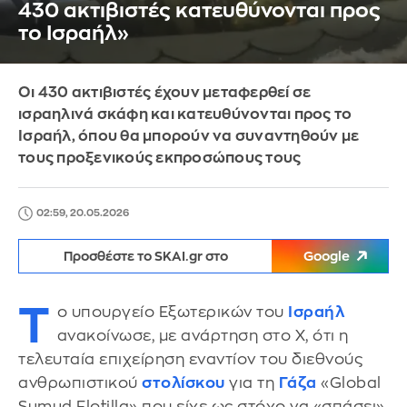
430 ακτιβιστές κατευθύνονται προς
το Ισραήλ»
Οι 430 ακτιβιστές έχουν μεταφερθεί σε
ισραηλινά σκάφη και κατευθύνονται προς το
Ισραήλ, όπου θα μπορούν να συναντηθούν με
τους προξενικούς εκπροσώπους τους
02:59, 20.05.2026
Προσθέστε το SKAI.gr στο
Google
Τ
ο υπουργείο Εξωτερικών του
Ισραήλ
ανακοίνωσε, με ανάρτηση στο X, ότι η
τελευταία επιχείρηση εναντίον του διεθνούς
ανθρωπιστικού
στολίσκου
για τη
Γάζα
«Global
Sumud Flotilla» που είχε ως στόχο να «σπάσει»