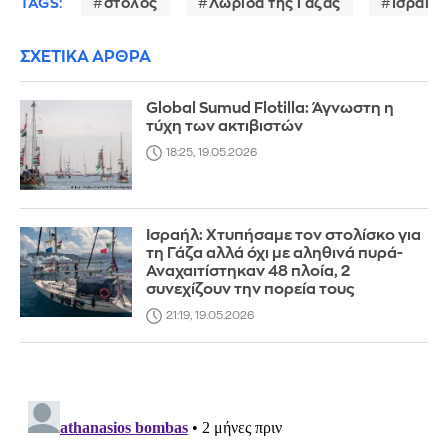
TAGS:
στόλος
Λωρίδα της Γάζας
Ισραήλ
ΣΧΕΤΙΚΑ ΑΡΘΡΑ
Global Sumud Flotilla: Άγνωστη η
τύχη των ακτιβιστών
18:25, 19.05.2026
Iσραήλ: Χτυπήσαμε τον στολίσκο για
τη Γάζα αλλά όχι με αληθινά πυρά-
Αναχαιτίστηκαν 48 πλοία, 2
συνεχίζουν την πορεία τους
21:19, 19.05.2026