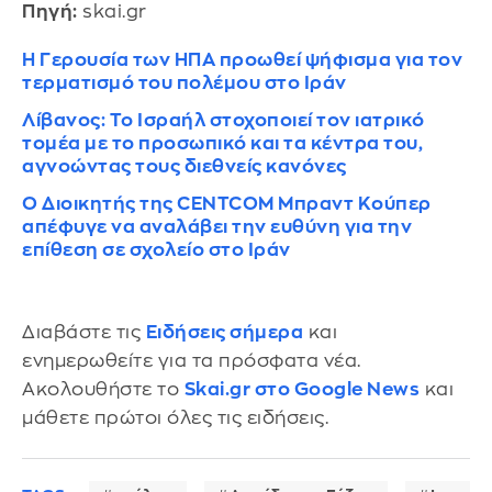
Πηγή:
skai.gr
Η Γερουσία των ΗΠΑ προωθεί ψήφισμα για τον
τερματισμό του πολέμου στο Ιράν
Λίβανος: Το Ισραήλ στοχοποιεί τον ιατρικό
τομέα με το προσωπικό και τα κέντρα του,
αγνοώντας τους διεθνείς κανόνες
Ο Διοικητής της CENTCOM Μπραντ Κούπερ
απέφυγε να αναλάβει την ευθύνη για την
επίθεση σε σχολείο στο Ιράν
Διαβάστε τις
Ειδήσεις σήμερα
και
ενημερωθείτε για τα πρόσφατα νέα.
Ακολουθήστε το
Skai.gr στο Google News
και
μάθετε πρώτοι όλες τις ειδήσεις.