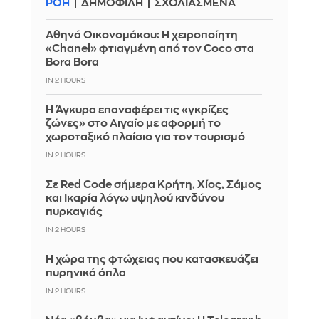
ΡΟΗ
ΔΗΜΟΦΙΛΗ
ΣΧΟΛΙΑΣΜΕΝΑ
Αθηνά Οικονομάκου: Η χειροποίητη
«Chanel» φτιαγμένη από τον Coco στα
Bora Bora
IN 2 HOURS
Η Άγκυρα επαναφέρει τις «γκρίζες
ζώνες» στο Αιγαίο με αφορμή το
χωροταξικό πλαίσιο για τον τουρισμό
IN 2 HOURS
Σε Red Code σήμερα Κρήτη, Χίος, Σάμος
και Ικαρία λόγω υψηλού κινδύνου
πυρκαγιάς
IN 2 HOURS
Η χώρα της φτώχειας που κατασκευάζει
πυρηνικά όπλα
IN 2 HOURS