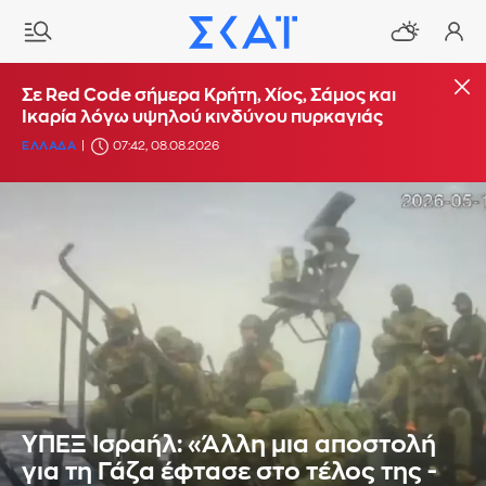
Σε Red Code σήμερα Κρήτη, Χίος, Σάμος και
Ικαρία λόγω υψηλού κινδύνου πυρκαγιάς
ΕΛΛΑΔΑ
07:42, 08.08.2026
ΥΠΕΞ Ισραήλ: «Άλλη μια αποστολή
για τη Γάζα έφτασε στο τέλος της -