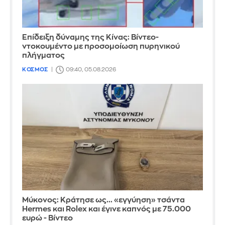
Επίδειξη δύναμης της Κίνας: Βίντεο-
ντοκουμέντο με προσομοίωση πυρηνικού
πλήγματος
ΚΟΣΜΟΣ
09:40, 05.08.2026
Μύκονος: Κράτησε ως... «εγγύηση» τσάντα
Hermes και Rolex και έγινε καπνός με 75.000
ευρώ - Βίντεο