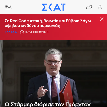
Σε Red Code Αττική, Βοιωτία και Εύβοια λόγω
υψηλού κινδύνου πυρκαγιάς
ΕΛΛΑΔΑ
07:34, 06.08.2026
Ο Στάρμερ διόρισε τον Γκόρντον