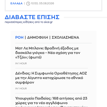
ΕΛΛΑΔΑ
10:53, 05.08.2026
ΔΙΑΒΑΣΤΕ ΕΠΙΣΗΣ
περισσότερες ειδήσεις από το skai.gr
ΡΟΗ
ΔΗΜΟΦΙΛΗ
ΣΧΟΛΙΑΣΜΕΝΑ
Ματ Λε Μπλανκ: Βραδινή έξοδος με
δασκάλα γιόγκα – Νέα σχέση για τον
«Τζόι»; (φωτό)
IN 1 HOUR
Δένδιας: Η Συμφωνία Οριοθέτησης ΑΟΖ
με την Αίγυπτο κατοχύρωσε το εθνικό
συμφέρον
IN 1 HOUR
Υπουργείο Παιδείας: 168 αιτήσεις από 23
χώρες για το νέο αγγλόφωνο