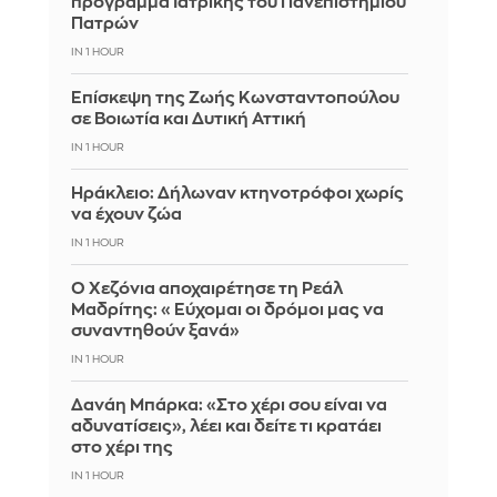
πρόγραμμα Ιατρικής του Πανεπιστημίου
Πατρών
IN 1 HOUR
Επίσκεψη της Ζωής Κωνσταντοπούλου
σε Βοιωτία και Δυτική Αττική
IN 1 HOUR
Ηράκλειο: Δήλωναν κτηνοτρόφοι χωρίς
να έχουν ζώα
IN 1 HOUR
Ο Χεζόνια αποχαιρέτησε τη Ρεάλ
Μαδρίτης: «Εύχομαι οι δρόμοι μας να
συναντηθούν ξανά»
IN 1 HOUR
Δανάη Μπάρκα: «Στο χέρι σου είναι να
αδυνατίσεις», λέει και δείτε τι κρατάει
στο χέρι της
IN 1 HOUR