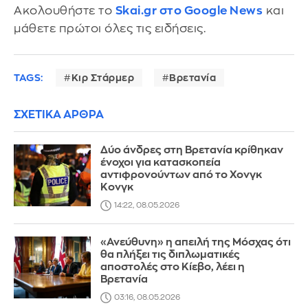
Ακολουθήστε το
Skai.gr στο Google News
και
μάθετε πρώτοι όλες τις ειδήσεις.
TAGS:
Κιρ Στάρμερ
Βρετανία
ΣΧΕΤΙΚΑ ΑΡΘΡΑ
Δύο άνδρες στη Βρετανία κρίθηκαν
ένοχοι για κατασκοπεία
αντιφρονούντων από το Χονγκ
Κονγκ
14:22, 08.05.2026
«Ανεύθυνη» η απειλή της Μόσχας ότι
θα πλήξει τις διπλωματικές
αποστολές στο Κίεβο, λέει η
Βρετανία
03:16, 08.05.2026