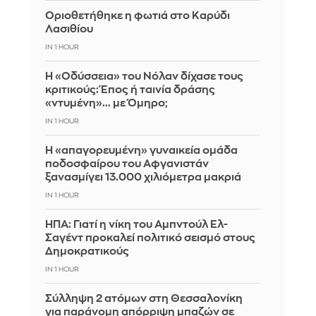
Οριοθετήθηκε η φωτιά στο Καρύδι
Λασιθίου
IN 1 HOUR
Η «Οδύσσεια» του Νόλαν δίχασε τους
κριτικούς: Έπος ή ταινία δράσης
«ντυμένη»... με Όμηρο;
IN 1 HOUR
Η «απαγορευμένη» γυναικεία ομάδα
ποδοσφαίρου του Αφγανιστάν
ξανασμίγει 13.000 χιλιόμετρα μακριά
IN 1 HOUR
ΗΠΑ: Γιατί η νίκη του Αμπντούλ Ελ-
Σαγέντ προκαλεί πολιτικό σεισμό στους
Δημοκρατικούς
IN 1 HOUR
Σύλληψη 2 ατόμων στη Θεσσαλονίκη
για παράνομη απόρριψη μπαζών σε