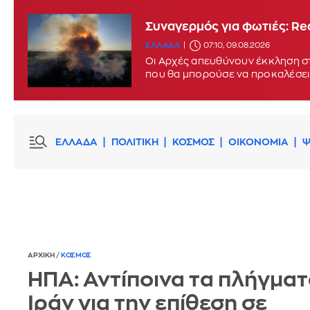
Συναγερμός για φωτιές: Red
ΕΛΛΑΔΑ
07:10, 09.08.2026
Οι Αρχές απευθύνουν έκκληση στ
που θα μπορούσε να προκαλέσει
ΕΛΛΑΔΑ
ΠΟΛΙΤΙΚΗ
ΚΟΣΜΟΣ
ΟΙΚΟΝΟΜΙΑ
Ψ
ΑΡΧΙΚΗ
/
ΚΟΣΜΟΣ
ΗΠΑ: Αντίποινα τα πλήγματ
Ιράν για την επίθεση σε