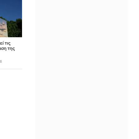
ί τις
αση της
6