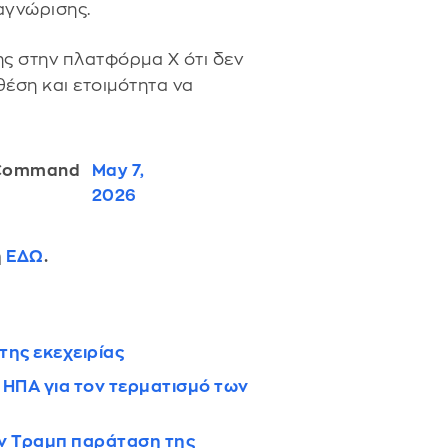
αγνώρισης.
ς στην πλατφόρμα Χ ότι δεν
θέση και ετοιμότητα να
l Command
May 7,
2026
ή
ΕΔΩ
.
της εκεχειρίας
ν ΗΠΑ για τον τερματισμό των
ον Τραμπ παράταση της