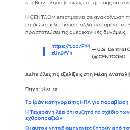
κόμβων πληροφοριών, επιτήρησης και αν
Η CENTCOM επισημαίνει σε ανακοίνωσή τη
επιδιώκει κλιμάκωση, αλλά παραμένει σε 
προστατεύσει τις αμερικανικές δυνάμεις.
https://t.co/FY4
— U.S. Centra
zUn9fYh
(@CENTCOM)
Δείτε όλες τις εξελίξεις στη Μέση Ανατολ
Πηγή:
skai.gr
Το Ιράν κατηγορεί τις ΗΠΑ για παραβίαση 
Η Τεχεράνη λέει ότι συζητά το σχέδιο τω
εχθροπραξιών
Οι αυτοκινητοβιομηχανίες ζητούν από τ