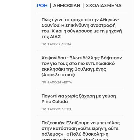
ΡΟΗ
ΔΗΜΟΦΙΛΗ
ΣΧΟΛΙΑΣΜΕΝΑ
Πώς έγινε το τροχαίο στην Αθηνών-
Σουνίου: Η επικίνδυνη αναστροφή
του ΙΧ και η σύγκρουση με τη μηχανή
της ΔΙΑΣ
ΠΡΙΝ ΑΠΌ 19 ΛΕΠΤΆ
Χοψονίδου - Βλωτιδέλλης: Βάφτισαν
τον γιο τους στο πιο εντυπωσιακό
εκκλησάκι της Βουλιαγμένης
(Αποκλειστικό)
ΠΡΙΝ ΑΠΌ 24 ΛΕΠΤΆ
Παγωτίνια χωρίς ζάχαρη με γεύση
Piña Colada
ΠΡΙΝ ΑΠΌ 25 ΛΕΠΤΆ
Πεζεσκιάν: Ελπίζουμε να μπει τέλος
στην κατάσταση «ούτε ειρήνη, ούτε
πόλεμος» - «Πολύ δύσκολη» η
επικοινωνία με τον Μοτζταμπά