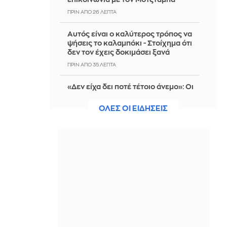
ΠΡΙΝ ΑΠΌ 26 ΛΕΠΤΆ
Αυτός είναι ο καλύτερος τρόπος να
ψήσεις το καλαμπόκι - Στοίχημα ότι
δεν τον έχεις δοκιμάσει ξανά
ΠΡΙΝ ΑΠΌ 35 ΛΕΠΤΆ
«Δεν είχα δει ποτέ τέτοιο άνεμο»: Οι
εμπειρίες Ελλήνων και Γάλλων
πυροσβεστών από τα πύρινα μέτωπα
ΟΛΕΣ ΟΙ ΕΙΔΗΣΕΙΣ
ΠΡΙΝ ΑΠΌ 36 ΛΕΠΤΆ
Προς εκτύπωση το πολλαπλό βιβλίο -
«Σύγχρονο εκπαιδευτικό υλικό, τόσο
σε έντυπη όσο και σε ηλεκτρονική
μορφή»
ΠΡΙΝ ΑΠΌ 37 ΛΕΠΤΆ
64 χρόνια χωρίς τη Μέριλιν Μονρόε -
Η ιστορική συνέντευξή της στον
Αλέκο Λιδωρίκη