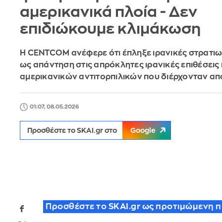
αμερικανικά πλοία - Δεν
επιδιώκουμε κλιμάκωση
Η CENTCOM ανέφερε ότι έπληξε ιρανικές στρατιω
ως απάντηση στις απρόκλητες ιρανικές επιθέσεις
αμερικανικών αντιτορπιλικών που διέρχονταν απ
01:07, 08.05.2026
Προσθέστε το SKAI.gr στο
Google
Προσθέστε το SKAI.gr ως προτιμώμενη 