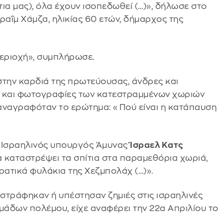
ια μας), όλα έχουν ισοπεδωθεί (…)», δήλωσε στο
ραΐμ Χάμζα, ηλικίας 60 ετών, δήμαρχος της
περιοχή», συμπλήρωσε.
 στην καρδιά της πρωτεύουσας, άνδρες και
υ και φωτογραφίες των κατεστραμμένων χωριών
αναγραφόταν το ερώτημα: «Πού είναι η κατάπαυση
 ο Ισραηλινός υπουργός Άμυνας
Ίσραελ Κατς
 καταστρέψει τα σπίτια στα παραμεθόρια χωριά,
ρατικά φυλάκια της Χεζμπολάχ (…)».
στράφηκαν ή υπέστησαν ζημιές στις ισραηλινές
μάδων πολέμου, είχε αναφέρει την 22α Απριλίου το
.