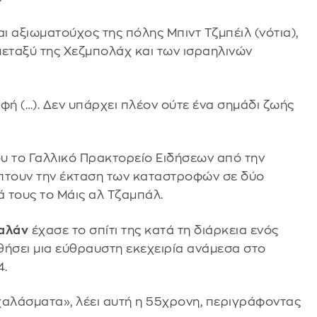
αι αξιωματούχος της πόλης Μπιντ Τζμπέιλ (νότια),
μεταξύ της Χεζμπολάχ και των ισραηλινών
φή (…). Δεν υπάρχει πλέον ούτε ένα σημάδι ζωής
υ το Γαλλικό Πρακτορείο Ειδήσεων από την
πτουν την έκταση των καταστροφών σε δύο
 τους το Μάις αλ Τζαμπάλ.
αλάν
έχασε το σπίτι της κατά τη διάρκεια ενός
ήσει μια εύθραυστη εκεχειρία ανάμεσα στο
4.
 χαλάσματα», λέει αυτή η 55χρονη, περιγράφοντας