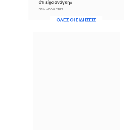
ότι είχα ανάγκη»
ΠΡΙΝ ΑΠΌ 8 ΏΡΕΣ
ΟΛΕΣ ΟΙ ΕΙΔΗΣΕΙΣ
Η ξηρασία απειλεί την
ηλεκτροδότηση της Ευρώπης
ΠΡΙΝ ΑΠΌ 8 ΏΡΕΣ
Βραδινό Magazino 07-08-2026
ΠΡΙΝ ΑΠΌ 8 ΏΡΕΣ
Μαρίνα Βερνίκου: Έπιασε
λαγοκέφαλο κι έχει κάτι να σου πει
για αυτό
ΠΡΙΝ ΑΠΌ 8 ΏΡΕΣ
Η Ισπανία ξεκινά ελέγχους στους
ταξιδιώτες από Ιταλία - Από τα
μεσάνυχτα του Σαββάτου έως τις 7
Σεπτεμβρίου
ΠΡΙΝ ΑΠΌ 9 ΏΡΕΣ