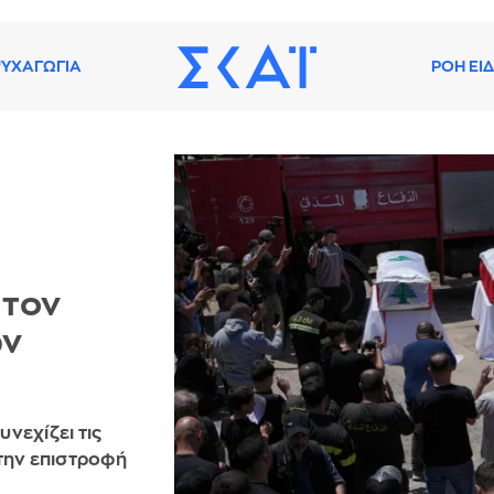
ΥΧΑΓΩΓΙΑ
ΡΟΗ ΕΙ
 τον
ων
υνεχίζει τις
την επιστροφή