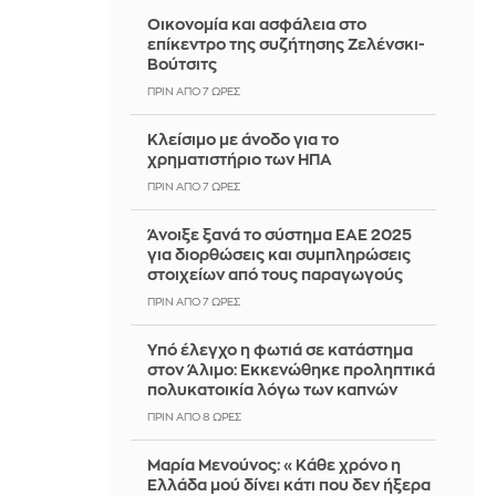
Οικονομία και ασφάλεια στο
επίκεντρο της συζήτησης Ζελένσκι-
Βούτσιτς
ΠΡΙΝ ΑΠΌ 7 ΏΡΕΣ
Κλείσιμο με άνοδο για το
χρηματιστήριο των ΗΠΑ
ΠΡΙΝ ΑΠΌ 7 ΏΡΕΣ
Άνοιξε ξανά το σύστημα ΕΑΕ 2025
για διορθώσεις και συμπληρώσεις
στοιχείων από τους παραγωγούς
ΠΡΙΝ ΑΠΌ 7 ΏΡΕΣ
Yπό έλεγχο η φωτιά σε κατάστημα
στον Άλιμο: Εκκενώθηκε προληπτικά
πολυκατοικία λόγω των καπνών
ΠΡΙΝ ΑΠΌ 8 ΏΡΕΣ
Μαρία Μενούνος: «Κάθε χρόνο η
Ελλάδα μού δίνει κάτι που δεν ήξερα