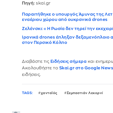
Πηγή:
skai.gr
Παραιτήθηκε ο υπουργός Άμυνας της Λετ
εναέριου χώρου από ουκρανικά drones
Ζελένσκι: «Η Ρωσία δεν τηρεί την εκεχειρ
Ιρανικά drones έπληξαν δεξαμενόπλοιο
στον Περσικό Κόλπο
Διαβάστε τις
Ειδήσεις σήμερα
και ενημερω
Ακολουθήστε το
Skai.gr στο Google New
ειδήσεις.
TAGS:
χανταϊός
Σεμπαστιάν Λεκορνί