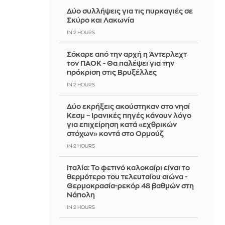
Δύο συλλήψεις για τις πυρκαγιές σε
Σκύρο και Λακωνία
IN 2 HOURS
Σόκαρε από την αρχή η Άντερλεχτ
τον ΠΑΟΚ - Θα παλέψει για την
πρόκριση στις Βρυξέλλες
IN 2 HOURS
Δύο εκρήξεις ακούστηκαν στο νησί
Κεσμ – Ιρανικές πηγές κάνουν λόγο
για επιχείρηση κατά «εχθρικών
στόχων» κοντά στο Ορμούζ
IN 2 HOURS
Ιταλία: To φετινό καλοκαίρι είναι το
θερμότερο του τελευταίου αιώνα -
Θερμοκρασία-ρεκόρ 48 βαθμών στη
Νάπολη
IN 2 HOURS