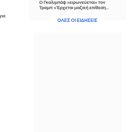
Ο Γκαλιμπάφ «ειρωνεύεται» τον
Τραμπ: «Έρχεται μαζική επίθεση…
περιμένετε, δεν πειράζει, θέλουν να
διαπραγματευτούν»
ΟΛΕΣ ΟΙ ΕΙΔΗΣΕΙΣ
IN 2 HOURS
Γερμανία-δημοσκόπηση: Στο 28% η
AfD, επτά μονάδες μπροστά από το
CDU/CSU του καγκελάριου Μερτς
IN 2 HOURS
Λίβανος: «Το Ισραήλ αρνείται να
προσδιορίσει νέες ζώνες για την
απόσυρση του στρατού του»
IN 2 HOURS
Φονικές πυρκαγιές στο Ρέθυμνο: 19
κτίρια κρίθηκαν «κόκκινα»
IN 2 HOURS
Σάκης Ρουβάς: Μελισσοκόμος στην
Κύθνο τρώγοντας μέλι κατευθείαν