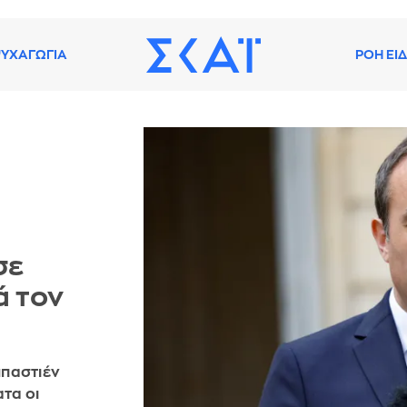
ΥΧΑΓΩΓΙΑ
ΡΟΗ ΕΙ
σε
ά τον
μπαστιέν
τα οι