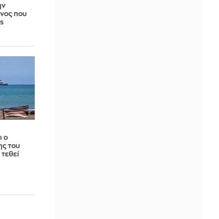
ην
νος που
s
ι ο
ης του
 τεθεί