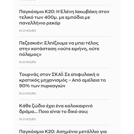
Παγκόσμιο Κ20: Η Ελένη Ιακωβάκη στον
τελικό των 400μ. με εμπόδια με
πανελλήνιο ρεκόρ
IN 2 HOURS
Πεζεσκιάν: Ελπίζουμε να μπει τέλος
στην κατάσταση «ούτε ειρήνη, ούτε
πόλεμος»
IN 2 HOURS
Τουρνάς στον ΣΚΑΪ: Σε επιφυλακή ο
κρατικός μηχανισμός – Από αμέλεια το
90% των πυρκαγιών
IN 2 HOURS
Κάθε ζώδιο έχει ένα καλοκαιρινό
δράμα... Ποιο είναι το δικό σου;
IN 2 HOURS
Παγκόσμιο Κ20: Ασημένιο μετάλλιο για