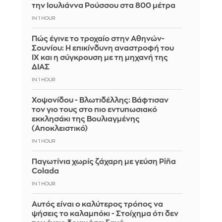
την Ιουλιάννα Ρούσσου στα 800 μέτρα
IN 1 HOUR
Πώς έγινε το τροχαίο στην Αθηνών-
Σουνίου: Η επικίνδυνη αναστροφή του
ΙΧ και η σύγκρουση με τη μηχανή της
ΔΙΑΣ
IN 1 HOUR
Χοψονίδου - Βλωτιδέλλης: Βάφτισαν
τον γιο τους στο πιο εντυπωσιακό
εκκλησάκι της Βουλιαγμένης
(Αποκλειστικό)
IN 1 HOUR
Παγωτίνια χωρίς ζάχαρη με γεύση Piña
Colada
IN 1 HOUR
Αυτός είναι ο καλύτερος τρόπος να
ψήσεις το καλαμπόκι - Στοίχημα ότι δεν