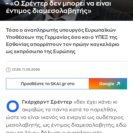
- «Ο Σρέντερ δεν μπορεί να είναι
έντιμος διαμεσολαβητής»
Τόσο ο αναπληρωτής υπουργός Ευρωπαϊκών
Υποθέσεων της Γερμανίας όσο και ο ΥΠΕΞ της
Εσθονίας απορρίπτουν τον πρώην καγκελάριο
ως εκπρόσωπο της Ευρώπης
13:29, 11.05.2026
Προσθέστε το SKAI.gr στο
Google
Ο
Γκέρχαρντ Σρέντερ
«δεν έχει κάνει κι
ακριβώς τα πάντα κατά το παρελθόν,
ώστε να είναι ικανός να ενεργεί ως ουδέτερος
μεσολαβητής, ως έντιμος διαμεσολαβητής, εδώ
που τα λέμε» δήλωσε ο αναπληρωτής