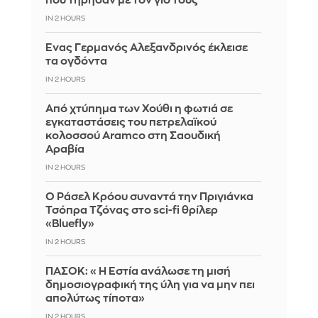
που τήρησαν με τον γιο τους
IN 2 HOURS
Ένας Γερμανός Αλεξανδρινός έκλεισε
τα ογδόντα
IN 2 HOURS
Από χτύπημα των Χούθι η φωτιά σε
εγκαταστάσεις του πετρελαϊκού
κολοσσού Aramco στη Σαουδική
Αραβία
IN 2 HOURS
Ο Ράσελ Κρόου συναντά την Πριγιάνκα
Τσόπρα Τζόνας στο sci-fi θρίλερ
«Bluefly»
IN 2 HOURS
ΠΑΣΟΚ: «Η Εστία ανάλωσε τη μισή
δημοσιογραφική της ύλη για να μην πει
απολύτως τίποτα»
IN 2 HOURS