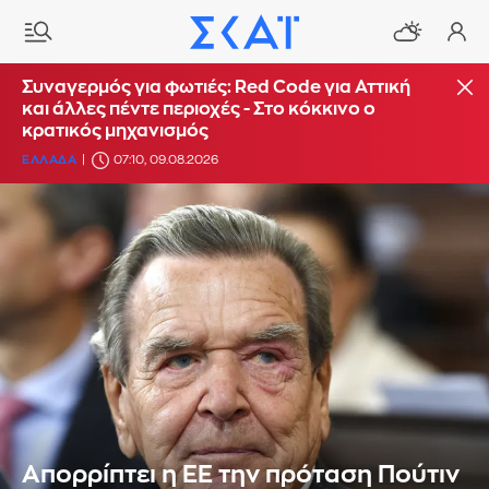
Συναγερμός για φωτιές: Red Code για Αττική
και άλλες πέντε περιοχές - Στο κόκκινο ο
κρατικός μηχανισμός
ΕΛΛΑΔΑ
07:10, 09.08.2026
Απορρίπτει η ΕΕ την πρόταση Πούτιν