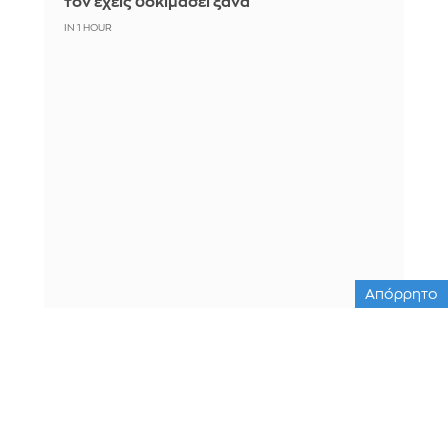
τον έχεις δοκιμάσει ξανά
IN 1 HOUR
Απόρρητο