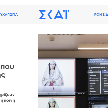
ΥΧΑΓΩΓΙΑ
ΡΟΗ ΕΙ
 που
ης
ηρίζουν
 η κοινή