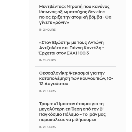
Μεντβέντεφ: Ντροπή που κανένας
Ιάπωνας αξιωματούχος δεν είπε
ποιος έριξε την ατομική βόμβα - Θα
γίνετε «ρόνιν»
IN 2 HOURS
«Στον Εξώστη» με τους Αντώνη
Αντζολέτο και Γιάννη Καντέλη -
Έρχεται στον ΣΚΑΪ 100,3
IN 2 HOURS
Θεσσαλονίκη: Ψεκασμοί για την
καταπολέμηση των κουνουπιών, 10-
12 Αυγούστου
IN 2 HOURS
Τραμπ: «Ήμασταν έτοιμοι για τη
μεγαλύτερη επίθεση από τον Β’
Παγκόσμιο Πόλεμο – Το Ιράν μας
παρακάλεσε να μιλήσουμε»
IN 2 HOURS