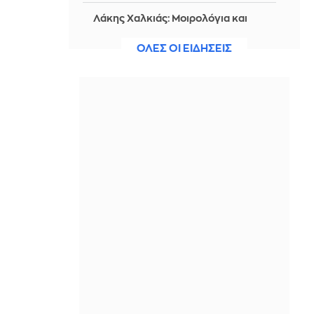
Λάκης Χαλκιάς: Mοιρολόγια και
κλαρίνα στο τελευταίο αντίο -
Συντετριμμένη η οικογένειά του
ΟΛΕΣ ΟΙ ΕΙΔΗΣΕΙΣ
(Φωτογραφίες, βίντεο)
IN 2 HOURS
Ισόβια σε 25χρονο Αφγανό που
σκότωσε δύο ανθρώπους ρίχνοντας
το αυτοκίνητό του σε εργατική
διαδήλωση στο Μόναχο
IN 2 HOURS
Μητσοτάκης: Η βιομηχανία στο
επίκεντρο του νέου παραγωγικού
μοντέλου της χώρας
IN 2 HOURS
Γνωρίζοντας την ευρωπαϊκή ιστορία:
Περιδιαβαίνοντας την Αθήνα του
19ου αιώνα
IN 2 HOURS