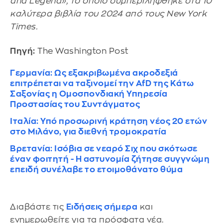
and Legend», το οποίο συμπεριλήφθηκε στα 10
καλύτερα βιβλία του 2024 από τους New York
Times.
Πηγή:
The Washington Post
Γερμανία: Ως εξακριβωμένα ακροδεξιά
επιτρέπεται να ταξινομεί την AfD της Κάτω
Σαξονίας η Ομοσπονδιακή Υπηρεσία
Προστασίας του Συντάγματος
Ιταλία: Υπό προσωρινή κράτηση νέος 20 ετών
στο Μιλάνο, για διεθνή τρομοκρατία
Βρετανία: Ισόβια σε νεαρό Σιχ που σκότωσε
έναν φοιτητή - Η αστυνομία ζήτησε συγγνώμη
επειδή συνέλαβε το ετοιμοθάνατο θύμα
Διαβάστε τις
Ειδήσεις σήμερα
και
ενημερωθείτε για τα πρόσφατα νέα.