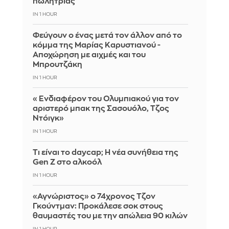
πωλήτριας
IN 1 HOUR
Φεύγουν ο ένας μετά τον άλλον από το
κόμμα της Μαρίας Καρυστιανού -
Αποχώρηση με αιχμές και του
Μπρουτζάκη
IN 1 HOUR
«Ενδιαφέρον του Ολυμπιακού για τον
αριστερό μπακ της Σασουόλο, Τζος
Ντόιγκ»
IN 1 HOUR
Τι είναι το daycap; Η νέα συνήθεια της
Gen Z στο αλκοόλ
IN 1 HOUR
«Αγνώριστος» ο 74χρονος Τζον
Γκούντμαν: Προκάλεσε σοκ στους
θαυμαστές του με την απώλεια 90 κιλών
IN 1 HOUR