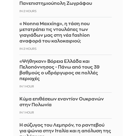
Πανεπιστημιούπολη Ζωγράφου
IN 2 HOURS
«Nonna Maxxing», η τάση που
μετατρέπει τις ντουλάπες των
γιαγιάδων μας στη νέα fashion
αναφορά του καλοκαιριού;
IN 2 HOURS
«Ψήθηκαν» Βόρεια Ελλάδα και
Πελοπόννησος - Πάνω από τους 39
βαθμούς ο υδράργυρος σε πολλές
περιοχές
IN 1 HOUR
Κύμα επιθέσεων εναντίον Ουκρανών
στην Πολωνία
IN 1 HOUR
Η σύζυγος του Λεμπρόν, το ραντεβού
για ψώνια στην Ιταλία και η απόλυση της