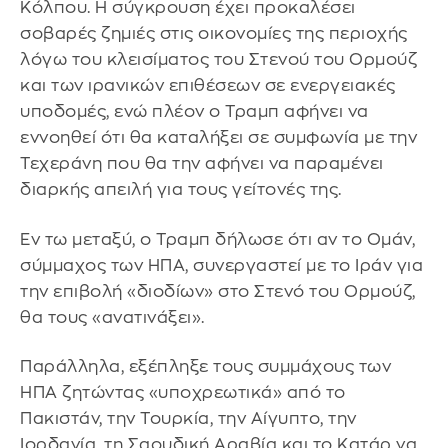
Κόλπου. Η σύγκρουση έχει προκαλέσει
σοβαρές ζημιές στις οικονομίες της περιοχής
λόγω του κλεισίματος του Στενού του Ορμούζ
και των ιρανικών επιθέσεων σε ενεργειακές
υποδομές, ενώ πλέον ο Τραμπ αφήνει να
εννοηθεί ότι θα καταλήξει σε συμφωνία με την
Τεχεράνη που θα την αφήνει να παραμένει
διαρκής απειλή για τους γείτονές της.
Εν τω μεταξύ, ο Τραμπ δήλωσε ότι αν το Ομάν,
σύμμαχος των ΗΠΑ, συνεργαστεί με το Ιράν για
την επιβολή «διοδίων» στο Στενό του Ορμούζ,
θα τους «ανατινάξει».
Παράλληλα, εξέπληξε τους συμμάχους των
ΗΠΑ ζητώντας «υποχρεωτικά» από το
Πακιστάν, την Τουρκία, την Αίγυπτο, την
Ιορδανία, τη Σαουδική Αραβία και το Κατάρ να