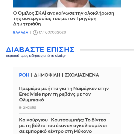
Ο Όμιλος ΣΚΑΪ ανακοίνωσε την ολοκλήρωση
της συνεργασίας του με τον Γρηγόρη
Δημητριάδη
ΕΛΛΑΔΑ
17:47, 07.08.2026
ΔΙΑΒΑΣΤΕ ΕΠΙΣΗΣ
περισσότερες ειδήσεις από το skai.gr
ΡΟΗ
ΔΗΜΟΦΙΛΗ
ΣΧΟΛΙΑΣΜΕΝΑ
Πρεμιέρα με ήττα για τη Ναϊμέγκεν στην
Eredivisie πριν τη ρεβάνς με τον
Ολυμπιακό
IN 2 HOURS
Καινούργιου - Κουτσουμπής: Το βίντεο
με τη βόλτα που έκαναν αγκαλιασμένοι
σε εμπορικό κέντρο στη Μύκονο