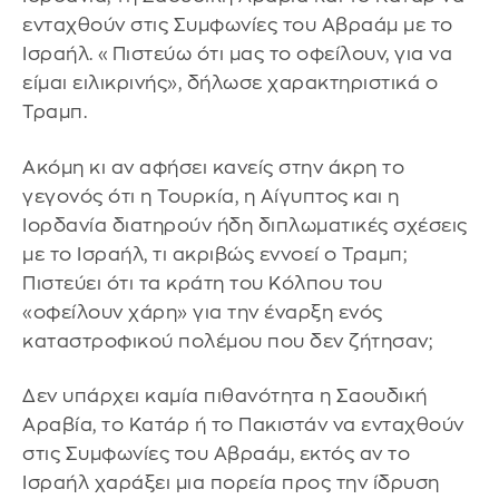
ενταχθούν στις Συμφωνίες του Αβραάμ με το
Ισραήλ. «Πιστεύω ότι μας το οφείλουν, για να
είμαι ειλικρινής», δήλωσε χαρακτηριστικά ο
Τραμπ.
Ακόμη κι αν αφήσει κανείς στην άκρη το
γεγονός ότι η Τουρκία, η Αίγυπτος και η
Ιορδανία διατηρούν ήδη διπλωματικές σχέσεις
με το Ισραήλ, τι ακριβώς εννοεί ο Τραμπ;
Πιστεύει ότι τα κράτη του Κόλπου του
«οφείλουν χάρη» για την έναρξη ενός
καταστροφικού πολέμου που δεν ζήτησαν;
Δεν υπάρχει καμία πιθανότητα η Σαουδική
Αραβία, το Κατάρ ή το Πακιστάν να ενταχθούν
στις Συμφωνίες του Αβραάμ, εκτός αν το
Ισραήλ χαράξει μια πορεία προς την ίδρυση