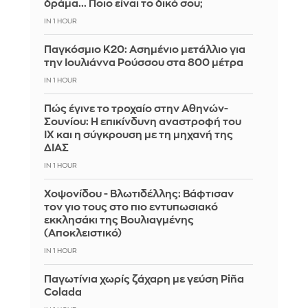
δράμα... Ποιο είναι το δικό σου;
IN 1 HOUR
Παγκόσμιο Κ20: Ασημένιο μετάλλιο για
την Ιουλιάννα Ρούσσου στα 800 μέτρα
IN 1 HOUR
Πώς έγινε το τροχαίο στην Αθηνών-
Σουνίου: Η επικίνδυνη αναστροφή του
ΙΧ και η σύγκρουση με τη μηχανή της
ΔΙΑΣ
IN 1 HOUR
Χοψονίδου - Βλωτιδέλλης: Βάφτισαν
τον γιο τους στο πιο εντυπωσιακό
εκκλησάκι της Βουλιαγμένης
(Αποκλειστικό)
IN 1 HOUR
Παγωτίνια χωρίς ζάχαρη με γεύση Piña
Colada