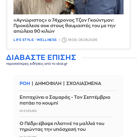
«Αγνώριστος» ο 74χρονος Τζον Γκούντμαν:
Προκάλεσε σοκ στους θαυμαστές του με την
απώλεια 90 κιλών
LIFE STYLE - WELLNESS
18:09, 08.08.2026
ΔΙΑΒΑΣΤΕ ΕΠΙΣΗΣ
περισσότερες ειδήσεις από το skai.gr
ΡΟΗ
ΔΗΜΟΦΙΛΗ
ΣΧΟΛΙΑΣΜΕΝΑ
Επιταχύνει ο Σαμαράς - Τον Σεπτέμβριο
πατάει το κουμπί
IN 2 HOURS
Ο Πέδρι έβαψε πλατινέ τα μαλλιά του
τηρώντας την υπόσχεσή του