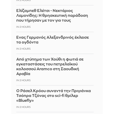
IN 2 HOURS
Ελίζαμπεθ Ελέτσι - Νεκτάριος
Λεμονίδης: Η θρησκευτική παράδοση
που τήρησαν με τον γιο τους
IN 2 HOURS
Ένας Γερμανός Αλεξανδρινός έκλεισε
τα ογδόντα
IN 2 HOURS
Από χτύπημα των Χούθι η φωτιά σε
εγκαταστάσεις του πετρελαϊκού
κολοσσού Aramco στη Σαουδική
Αραβία
IN 2 HOURS
Ο Ράσελ Κρόου συναντά την Πριγιάνκα
Τσόπρα Τζόνας στο sci-fi θρίλερ
«Bluefly»
IN 2 HOURS