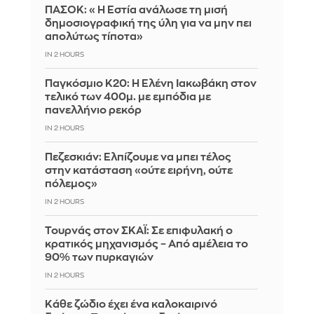
ΠΑΣΟΚ: «Η Εστία ανάλωσε τη μισή
δημοσιογραφική της ύλη για να μην πει
απολύτως τίποτα»
IN 2 HOURS
Παγκόσμιο Κ20: Η Ελένη Ιακωβάκη στον
τελικό των 400μ. με εμπόδια με
πανελλήνιο ρεκόρ
IN 2 HOURS
Πεζεσκιάν: Ελπίζουμε να μπει τέλος
στην κατάσταση «ούτε ειρήνη, ούτε
πόλεμος»
IN 2 HOURS
Τουρνάς στον ΣΚΑΪ: Σε επιφυλακή ο
κρατικός μηχανισμός – Από αμέλεια το
90% των πυρκαγιών
IN 2 HOURS
Κάθε ζώδιο έχει ένα καλοκαιρινό