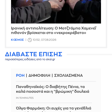
Ιρανική αντιπολίτευση: Ο Μοτζτάμπα Χαμενεΐ
πιθανόν βρίσκεται στο «νεκροκρέβατο»
ΚΟΣΜΟΣ
10:52, 07.08.2026
ΔΙΑΒΑΣΤΕ ΕΠΙΣΗΣ
περισσότερες ειδήσεις από το skai.gr
ΡΟΗ
ΔΗΜΟΦΙΛΗ
ΣΧΟΛΙΑΣΜΕΝΑ
Παναθηναϊκός: Ο διαβήτης Πένια, τα
καλά ποσοστά και η “βρώμικη” δουλειά
IN 15 MINUTES
Όλγα Φαρμάκη: Οι ευχές για τα γενέθλιά