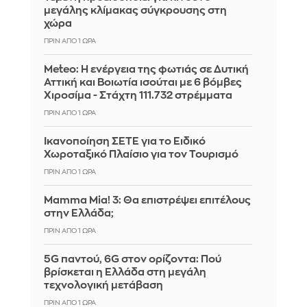
μεγάλης κλίμακας σύγκρουσης στη
χώρα
ΠΡΙΝ ΑΠΌ 1 ΏΡΑ
Meteo: Η ενέργεια της φωτιάς σε Δυτική
Αττική και Βοιωτία ισούται με 6 βόμβες
Χιροσίμα - Στάχτη 111.732 στρέμματα
ΠΡΙΝ ΑΠΌ 1 ΏΡΑ
Ικανοποίηση ΣΕΤΕ για το Ειδικό
Χωροταξικό Πλαίσιο για τον Τουρισμό
ΠΡΙΝ ΑΠΌ 1 ΏΡΑ
Mamma Mia! 3: Θα επιστρέψει επιτέλους
στην Ελλάδα;
ΠΡΙΝ ΑΠΌ 1 ΏΡΑ
5G παντού, 6G στον ορίζοντα: Πού
βρίσκεται η Ελλάδα στη μεγάλη
τεχνολογική μετάβαση
ΠΡΙΝ ΑΠΌ 1 ΏΡΑ