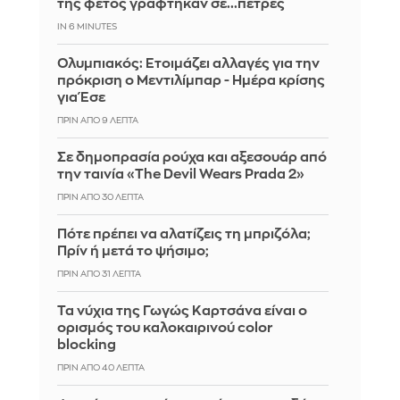
της φέτος γράφτηκαν σε...πέτρες
IN 6 MINUTES
Ολυμπιακός: Ετοιμάζει αλλαγές για την
πρόκριση ο Μεντιλίμπαρ - Ημέρα κρίσης
για Έσε
ΠΡΙΝ ΑΠΌ 9 ΛΕΠΤΆ
Σε δημοπρασία ρούχα και αξεσουάρ από
την ταινία «The Devil Wears Prada 2»
ΠΡΙΝ ΑΠΌ 30 ΛΕΠΤΆ
Πότε πρέπει να αλατίζεις τη μπριζόλα;
Πρίν ή μετά το ψήσιμο;
ΠΡΙΝ ΑΠΌ 31 ΛΕΠΤΆ
Τα νύχια της Γωγώς Καρτσάνα είναι ο
ορισμός του καλοκαιρινού color
blocking
ΠΡΙΝ ΑΠΌ 40 ΛΕΠΤΆ