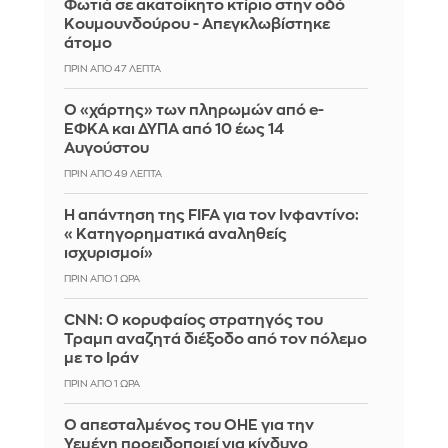
Φωτιά σε ακατοίκητο κτίριο στην οδό
Κουμουνδούρου - Απεγκλωβίστηκε
άτομο
ΠΡΙΝ ΑΠΌ 47 ΛΕΠΤΆ
Ο «χάρτης» των πληρωμών από e-
ΕΦΚΑ και ΔΥΠΑ από 10 έως 14
Αυγούστου
ΠΡΙΝ ΑΠΌ 49 ΛΕΠΤΆ
Η απάντηση της FIFA για τον Ινφαντίνο:
«Κατηγορηματικά αναληθείς
ισχυρισμοί»
ΠΡΙΝ ΑΠΌ 1 ΏΡΑ
CNN: Ο κορυφαίος στρατηγός του
Τραμπ αναζητά διέξοδο από τον πόλεμο
με το Ιράν
ΠΡΙΝ ΑΠΌ 1 ΏΡΑ
Ο απεσταλμένος του ΟΗΕ για την
Υεμένη προειδοποιεί για κίνδυνο