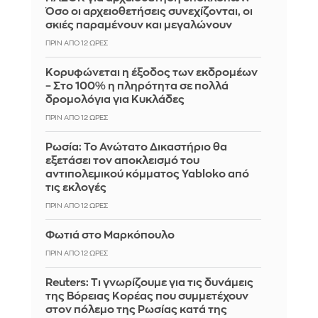
Όσο οι αρχειοθετήσεις συνεχίζονται, οι
σκιές παραμένουν και μεγαλώνουν
ΠΡΙΝ ΑΠΌ 12 ΏΡΕΣ
Κορυφώνεται η έξοδος των εκδρομέων
– Στο 100% η πληρότητα σε πολλά
δρομολόγια για Κυκλάδες
ΠΡΙΝ ΑΠΌ 12 ΏΡΕΣ
Ρωσία: Το Ανώτατο Δικαστήριο θα
εξετάσει τον αποκλεισμό του
αντιπολεμικού κόμματος Yabloko από
τις εκλογές
ΠΡΙΝ ΑΠΌ 12 ΏΡΕΣ
Φωτιά στο Μαρκόπουλο
ΠΡΙΝ ΑΠΌ 12 ΏΡΕΣ
Reuters: Τι γνωρίζουμε για τις δυνάμεις
της Βόρειας Κορέας που συμμετέχουν
στον πόλεμο της Ρωσίας κατά της