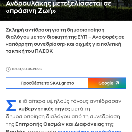
Ανδρουλάκης μετεξελίσσεται σε
«πράσινη Ζωή»
Σκληρή αντίδραση για τη δημοσιοποίηση
διαλόγου με τον διοικητή της ΕΥΠ – Αναφορές σε
«απόρρητη συνεδρίαση» και αιχμές για πολιτική
τακτική του ΠΑΣΟΚ
15:00, 20.05.2026
Προσθέστε το SKAI.gr στο
Google
Σ
ε ιδιαίτερα υψηλούς τόνους αντέδρασαν
κυβερνητικές πηγές
μετά τη
δημοσιοποίηση διαλόγου από τη συνεδρίαση
της
Επιτροπής Θεσμών και Διαφάνειας
της
Βουλής
, στον οποίο
συμμετείχαν ο πρόεδρος