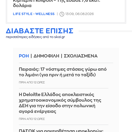
Κίμπερλι Γκίλφοϊλ – Της έδωσε 7,6 εκατ.
δολάρια
LIFE STYLE - WELLNESS
13:09, 06.08.2026
ΔΙΑΒΑΣΤΕ ΕΠΙΣΗΣ
περισσότερες ειδήσεις από το skai.gr
ΡΟΗ
ΔΗΜΟΦΙΛΗ
ΣΧΟΛΙΑΣΜΕΝΑ
Πειραιάς: 17 νόστιμες στάσεις γύρω από
το λιμάνι (για πριν ή μετά το ταξίδι)
ΠΡΙΝ ΑΠΌ 12 ΏΡΕΣ
Η Deloitte Ελλάδος αποκλειστικός
χρηματοοικονομικός σύμβουλος της
ΔΕΗ για την είσοδο στην πολωνική
αγορά ενέργειας
ΠΡΙΝ ΑΠΌ 12 ΏΡΕΣ
ΠΑΣΟΚ για αρχειοθέτηση υποκλοπών: