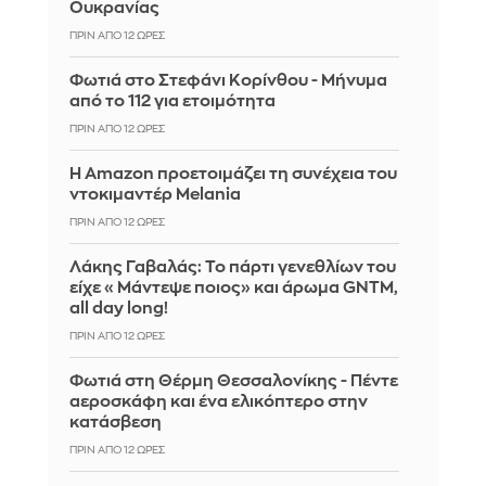
Ουκρανίας
ΠΡΙΝ ΑΠΌ 12 ΏΡΕΣ
Φωτιά στο Στεφάνι Κορίνθου - Μήνυμα
από το 112 για ετοιμότητα
ΠΡΙΝ ΑΠΌ 12 ΏΡΕΣ
Η Amazon προετοιμάζει τη συνέχεια του
ντοκιμαντέρ Melania
ΠΡΙΝ ΑΠΌ 12 ΏΡΕΣ
Λάκης Γαβαλάς: Το πάρτι γενεθλίων του
είχε «Μάντεψε ποιος» και άρωμα GNTM,
all day long!
ΠΡΙΝ ΑΠΌ 12 ΏΡΕΣ
Φωτιά στη Θέρμη Θεσσαλονίκης - Πέντε
αεροσκάφη και ένα ελικόπτερο στην
κατάσβεση
ΠΡΙΝ ΑΠΌ 12 ΏΡΕΣ