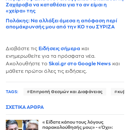
Ζαχάροβα να καταθέσει για το αν είμαι η
«χείρα» της
Πολάκης: Να αλλάξει άμεσα η απόφαση περί
απομάκρυνσής μου από την ΚΟ του ΣΥΡΙΖΑ
Διαβάστε τις
Ειδήσεις σήμερα
και
ενημερωθείτε για τα πρόσφατα νέα.
Ακολουθήστε το
Skai.gr στο Google News
και
μάθετε πρώτοι όλες τις ειδήσεις.
TAGS:
Επιτροπή Θεσμών και Διαφάνειας
κυβέ
ΣΧΕΤΙΚΑ ΑΡΘΡΑ
«Είδατε κάπου τους λόγους
παρακολούθησής μου;» - «Όχι»: