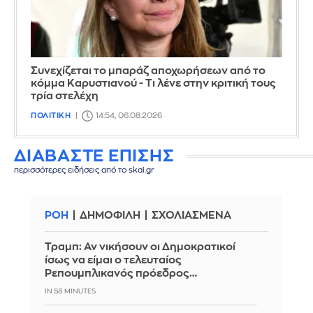
Συνεχίζεται το μπαράζ αποχωρήσεων από το
κόμμα Καρυστιανού - Τι λένε στην κριτική τους
τρία στελέχη
ΠΟΛΙΤΙΚΗ
14:54, 06.08.2026
ΔΙΑΒΑΣΤΕ ΕΠΙΣΗΣ
περισσότερες ειδήσεις από το skai.gr
ΡΟΗ
ΔΗΜΟΦΙΛΗ
ΣΧΟΛΙΑΣΜΕΝΑ
Τραμπ: Αν νικήσουν οι Δημοκρατικοί
ίσως να είμαι ο τελευταίος
Ρεπουμπλικανός πρόεδρος…
IN 58 MINUTES