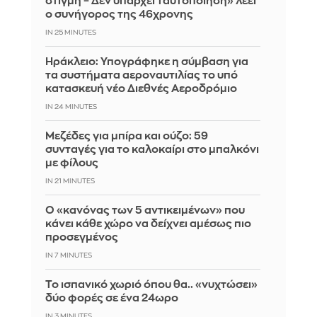
στιγμή – Δεν υπάρχει ταυτοποίηση» λέει
ο συνήγορος της 46χρονης
IN 25 MINUTES
Ηράκλειο: Υπογράφηκε η σύμβαση για
τα συστήματα αεροναυτιλίας το υπό
κατασκευή νέο Διεθνές Αεροδρόμιο
IN 24 MINUTES
Μεζέδες για μπίρα και ούζο: 59
συνταγές για το καλοκαίρι στο μπαλκόνι
με φίλους
IN 21 MINUTES
Ο «κανόνας των 5 αντικειμένων» που
κάνει κάθε χώρο να δείχνει αμέσως πιο
προσεγμένος
IN 7 MINUTES
Το ισπανικό χωριό όπου θα.. «νυχτώσει»
δύο φορές σε ένα 24ωρο
IN 3 MINUTES