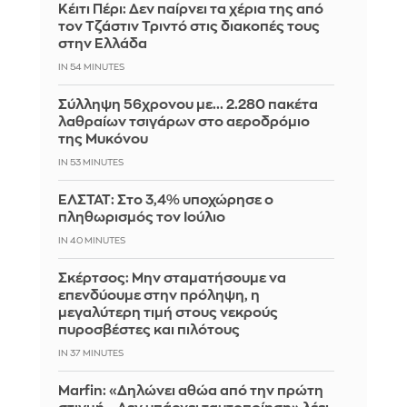
Κέιτι Πέρι: Δεν παίρνει τα χέρια της από
τον Τζάστιν Τριντό στις διακοπές τους
στην Ελλάδα
IN 54 MINUTES
Σύλληψη 56χρονου με... 2.280 πακέτα
λαθραίων τσιγάρων στο αεροδρόμιο
της Μυκόνου
IN 53 MINUTES
ΕΛΣΤΑΤ: Στο 3,4% υποχώρησε ο
πληθωρισμός τον Ιούλιο
IN 40 MINUTES
Σκέρτσος: Μην σταματήσουμε να
επενδύουμε στην πρόληψη, η
μεγαλύτερη τιμή στους νεκρούς
πυροσβέστες και πιλότους
IN 37 MINUTES
Marfin: «Δηλώνει αθώα από την πρώτη