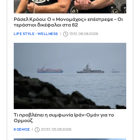
Ράσελ Κρόου: Ο «Μονομάχος» επέστρεψε – Οι
τεράστιοι δικέφαλοι στα 62
LIFE STYLE - WELLNESS
13:51, 06.08.2026
Τι προβλέπει η συμφωνία Ιράν-Ομάν για το
Ορμούζ
ΚΟΣΜΟΣ
20:57, 05.08.2026