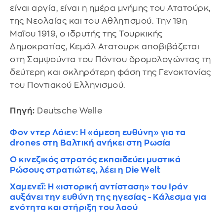
είναι αργία, είναι η ημέρα μνήμης του Ατατούρκ,
της Νεολαίας και του Αθλητισμού. Την 19η
Μαΐου 1919, ο ιδρυτής της Τουρκικής
Δημοκρατίας, Κεμάλ Ατατουρκ αποβιβάζεται
στη Σαμψούντα του Πόντου δρομολογώντας τη
δεύτερη και σκληρότερη φάση της Γενοκτονίας
του Ποντιακού Ελληνισμού.
Πηγή:
Deutsche Welle
Φον ντερ Λάιεν: Η «άμεση ευθύνη» για τα
drones στη Βαλτική ανήκει στη Ρωσία
Ο κινεζικός στρατός εκπαιδεύει μυστικά
Ρώσους στρατιώτες, λέει η Die Welt
Χαμενεΐ: Η «ιστορική αντίσταση» του Ιράν
αυξάνει την ευθύνη της ηγεσίας - Κάλεσμα για
ενότητα και στήριξη του λαού