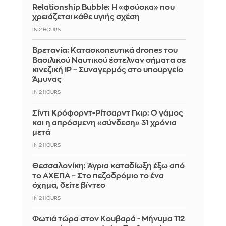
Relationship Bubble: Η «φούσκα» που
χρειάζεται κάθε υγιής σχέση
IN 2 HOURS
Βρετανία: Κατασκοπευτικά drones του
Βασιλικού Ναυτικού έστελναν σήματα σε
κινεζική IP – Συναγερμός στο υπουργείο
Άμυνας
IN 2 HOURS
Σίντι Κρόφορντ-Ρίτσαρντ Γκιρ: Ο γάμος
και η απρόσμενη «σύνδεση» 31 χρόνια
μετά
IN 2 HOURS
Θεσσαλονίκη: Άγρια καταδίωξη έξω από
το ΑΧΕΠΑ – Στο πεζοδρόμιο το ένα
όχημα, δείτε βίντεο
IN 2 HOURS
Φωτιά τώρα στον Κουβαρά - Μήνυμα 112