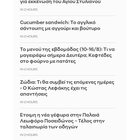
για εκκένωση του Αγίου Στυλιανού
IN 2 HOURS
Cucumber sandwich: Το αγγλικό
σάντουιτς με αγγούρι και βούτυρο
IN 2 HOURS
Το μενού της εβδομάδας (10-16/8): Τι να
μαγειρέψω σήμερα Δευτέρα; Κεφτέδες
στο φούρνο με πατάτες
IN 2 HOURS
Ζώδια: Τι θα συμβεί τις επόμενες ημέρες
- Ο Κώστας Λεφάκης έχει τις
απαντήσεις
IN 2 HOURS
Έτοιμη η νέα γέφυρα στην Παλαιά
Λεωφόρο Ποσειδώνος – Τέλος στην
ταλαιπωρία των οδηγών
IN 2 HOURS