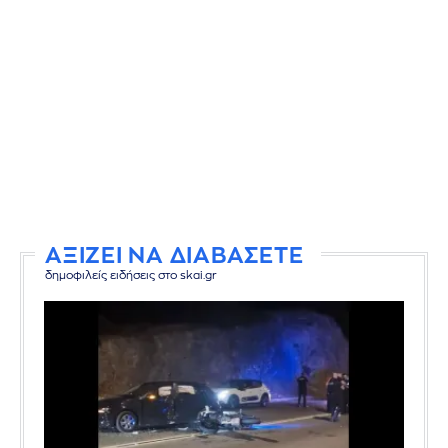
ΑΞΙΖΕΙ ΝΑ ΔΙΑΒΑΣΕΤΕ
δημοφιλείς ειδήσεις στο skai.gr