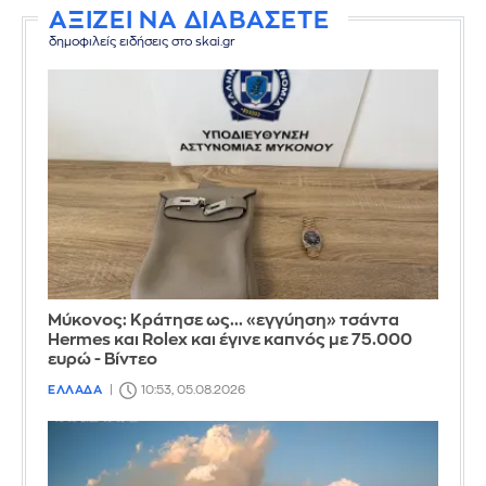
ΑΞΙΖΕΙ ΝΑ ΔΙΑΒΑΣΕΤΕ
δημοφιλείς ειδήσεις στο skai.gr
Μύκονος: Κράτησε ως... «εγγύηση» τσάντα
Hermes και Rolex και έγινε καπνός με 75.000
ευρώ - Βίντεο
ΕΛΛΑΔΑ
10:53, 05.08.2026