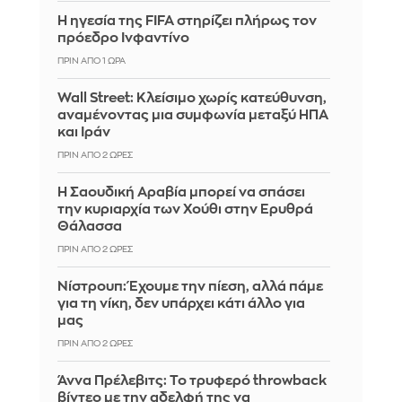
Η ηγεσία της FIFA στηρίζει πλήρως τον
πρόεδρο Ινφαντίνο
ΠΡΙΝ ΑΠΌ 1 ΏΡΑ
Wall Street: Κλείσιμο χωρίς κατεύθυνση,
αναμένοντας μια συμφωνία μεταξύ ΗΠΑ
και Ιράν
ΠΡΙΝ ΑΠΌ 2 ΏΡΕΣ
Η Σαουδική Αραβία μπορεί να σπάσει
την κυριαρχία των Χούθι στην Ερυθρά
Θάλασσα
ΠΡΙΝ ΑΠΌ 2 ΏΡΕΣ
Νίστρουπ: Έχουμε την πίεση, αλλά πάμε
για τη νίκη, δεν υπάρχει κάτι άλλο για
μας
ΠΡΙΝ ΑΠΌ 2 ΏΡΕΣ
Άννα Πρέλεβιτς: Το τρυφερό throwback
βίντεο με την αδελφή της να