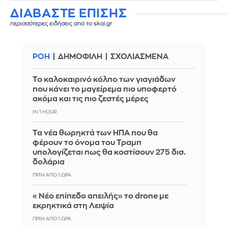
ΔΙΑΒΑΣΤΕ ΕΠΙΣΗΣ
περισσότερες ειδήσεις από το skai.gr
ΡΟΗ
ΔΗΜΟΦΙΛΗ
ΣΧΟΛΙΑΣΜΕΝΑ
Το καλοκαιρινό κόλπο των γιαγιάδων
που κάνει το μαγείρεμα πιο υποφερτό
ακόμα και τις πιο ζεστές μέρες
IN 1 HOUR
Τα νέα θωρηκτά των ΗΠΑ που θα
φέρουν το όνομα του Τραμπ
υπολογίζεται πως θα κοστίσουν 275 δισ.
δολάρια
ΠΡΙΝ ΑΠΌ 1 ΏΡΑ
«Νέο επίπεδο απειλής» το drone με
εκρηκτικά στη Λειψία
ΠΡΙΝ ΑΠΌ 1 ΏΡΑ