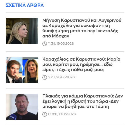
ΣΧΕΤΙΚΑ ΑΡΘΡΑ
Μήνυση Καρυστιανού και Αυγερινού
σε Καραχάλιο για συκοφαντική
δυσφήμηση μετά τα περί «εντολής
από Μόσχα»
11:34, 19.05.2026
Καραχάλιος σε Καρυστιανού: Μαρία
μου, κορίτσι μου, ηρέμησε... εδώ
είμαι, τι έχεις πάθει μαζί μου;
10:17, 20.05.2026
Πλακιάς για κόμμα Καρυστιανού: Δεν
έχει λογική η ίδρυσή του τώρα -Δεν
μπορεί να βοηθήσει στα Τέμπη
09:26, 19.05.2026