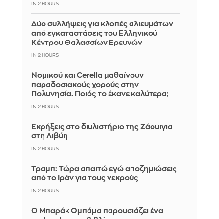
IN 2 HOURS
Δύο συλλήψεις για κλοπές αλιευμάτων
από εγκαταστάσεις του Ελληνικού
Κέντρου Θαλασσίων Ερευνών
IN 2 HOURS
Νομικού και Cerella μαθαίνουν
παραδοσιακούς χορούς στην
Πολυνησία. Ποιός το έκανε καλύτερα;
IN 2 HOURS
Εκρήξεις στο διυλιστήριο της Ζάουιγια
στη Λιβύη
IN 2 HOURS
Τραμπ: Τώρα απαιτώ εγώ αποζημιώσεις
από το Ιράν για τους νεκρούς
IN 2 HOURS
Ο Μπαράκ Ομπάμα παρουσιάζει ένα