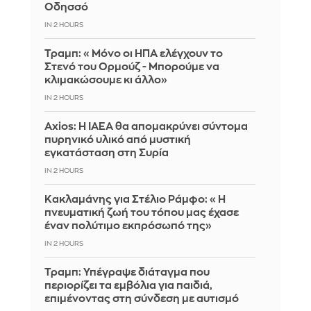
Οδησσό
IN 2 HOURS
Τραμπ: «Μόνο οι ΗΠΑ ελέγχουν το
Στενό του Ορμούζ - Μπορούμε να
κλιμακώσουμε κι άλλο»
IN 2 HOURS
Axios: Η IAEA θα απομακρύνει σύντομα
πυρηνικό υλικό από μυστική
εγκατάσταση στη Συρία
IN 2 HOURS
Κακλαμάνης για Στέλιο Ράμφο: «Η
πνευματική ζωή του τόπου μας έχασε
έναν πολύτιμο εκπρόσωπό της»
IN 2 HOURS
Τραμπ: Υπέγραψε διάταγμα που
περιορίζει τα εμβόλια για παιδιά,
επιμένοντας στη σύνδεση με αυτισμό