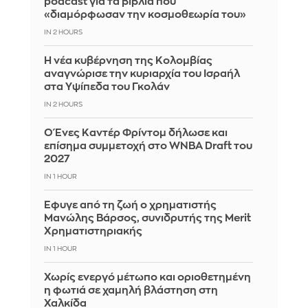
podcast για τα βιβλία που
«διαμόρφωσαν την κοσμοθεωρία του»
IN 2 HOURS
Η νέα κυβέρνηση της Κολομβίας
αναγνώρισε την κυριαρχία του Ισραήλ
στα Υψίπεδα του Γκολάν
IN 2 HOURS
Ο Ένες Καντέρ Φρίντομ δήλωσε και
επίσημα συμμετοχή στο WNBA Draft του
2027
IN 1 HOUR
Έφυγε από τη ζωή ο χρηματιστής
Μανώλης Βάρσος, συνιδρυτής της Merit
Χρηματιστηριακής
IN 1 HOUR
Χωρίς ενεργό μέτωπο και οριοθετημένη
η φωτιά σε χαμηλή βλάστηση στη
Χαλκίδα