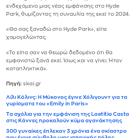
ενδεχόμενο μιας νέας εμφάνισης στο Hyde
Park, θυμίζοντας τη συναυλία της εκεί το 2024.
«Θα σας ξαναδώ στο Hyde Park», είπε
χαμογελώντας.
«Το είπα σαν να θεωρώ δεδομένο ότι θα
εμφανιστώ ξανά εκεί. Ίσως και να γίνει. Ήταν
καταπληκτικά».
Πηγή:
skai.gr
Λίλι Κόλινς: Η Μύκονος έγινε Χόλιγουντ για τα
γυρίσματα του «Emily in Paris»
Τα σχόλια για την εμφάνιση της Laetitia Casta
στις Κάννες προκαλούν κύμα αγανάκτησης
300 γυναίκες έπλεκαν 3 χρόνια ένα σκίαστρο
που έγινε σύμβολο μιας ισπανικής πόλης