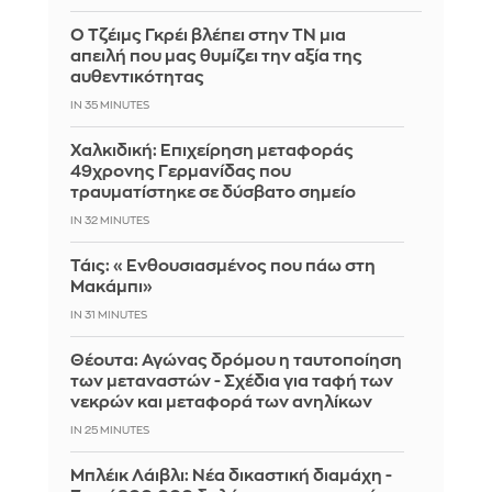
Ο Τζέιμς Γκρέι βλέπει στην ΤΝ μια
απειλή που μας θυμίζει την αξία της
αυθεντικότητας
IN 35 MINUTES
Χαλκιδική: Επιχείρηση μεταφοράς
49χρονης Γερμανίδας που
τραυματίστηκε σε δύσβατο σημείο
IN 32 MINUTES
Τάις: «Ενθουσιασμένος που πάω στη
Μακάμπι»
IN 31 MINUTES
Θέουτα: Αγώνας δρόμου η ταυτοποίηση
των μεταναστών - Σχέδια για ταφή των
νεκρών και μεταφορά των ανηλίκων
IN 25 MINUTES
Μπλέικ Λάιβλι: Νέα δικαστική διαμάχη -