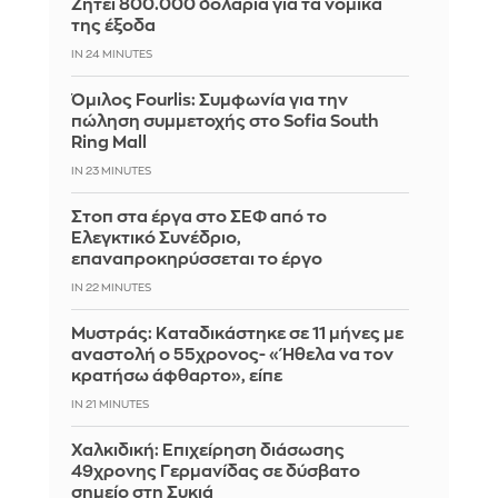
Ζητεί 800.000 δολάρια για τα νομικά
της έξοδα
IN 24 MINUTES
Όμιλος Fourlis: Συμφωνία για την
πώληση συμμετοχής στο Sofia South
Ring Mall
IN 23 MINUTES
Στοπ στα έργα στο ΣΕΦ από το
Ελεγκτικό Συνέδριο,
επαναπροκηρύσσεται το έργο
IN 22 MINUTES
Μυστράς: Καταδικάστηκε σε 11 μήνες με
αναστολή ο 55χρονος- «Ήθελα να τον
κρατήσω άφθαρτο», είπε
IN 21 MINUTES
Χαλκιδική: Επιχείρηση διάσωσης
49χρονης Γερμανίδας σε δύσβατο
σημείο στη Συκιά