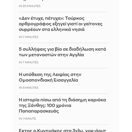
IN 20 MINUTES
«Δεν έτυχε, πέτυχε»: Τούρκος
αρθρογράφος εξηγεί γιατί οι γείτονες
συρρέουν στα ελληνικά νησιά
IN 7 MINUTES
5 συλλήψεις για βία σε διαδήλωση κατά
των μεταναστών στην Αγγλία
IN 7 MINUTES
Η υπόθεση της Λειψίας στην
Ομοσπονδιακή Εισαγγελία
IN 5 MINUTES
Η ιστορία πίσω από τη διάσημη καριόκα
της Ξάνθης: 100 χρόνια
Παπαπαρασκευάς
IN 1 MINUTE
Έκτος ο Κυνηγάκης στα 3χλμ. νοκ-άουτ