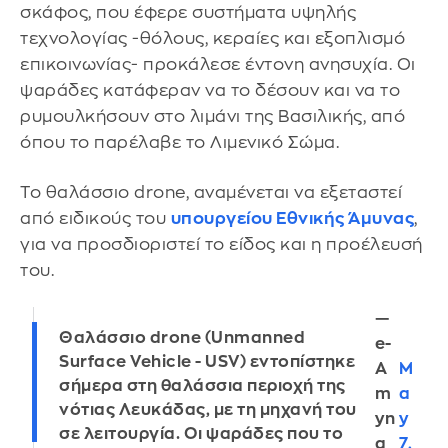
σκάφος, που έφερε συστήματα υψηλής
τεχνολογίας -θόλους, κεραίες και εξοπλισμό
επικοινωνίας- προκάλεσε έντονη ανησυχία. Οι
ψαράδες κατάφεραν να το δέσουν και να το
ρυμουλκήσουν στο λιμάνι της Βασιλικής, από
όπου το παρέλαβε το Λιμενικό Σώμα.
Το θαλάσσιο drone, αναμένεται να εξεταστεί
από ειδικούς του
υπουργείου Εθνικής Άμυνας
,
για να προσδιοριστεί το είδος και η προέλευσή
του.
—
Θαλάσσιο drone (Unmanned
e-
Surface Vehicle - USV) εντοπίστηκε
Α
M
σήμερα στη θαλάσσια περιοχή της
m
a
νότιας Λευκάδας, με τη μηχανή του
yn
y
σε λειτουργία. Οι ψαράδες που το
a
7,