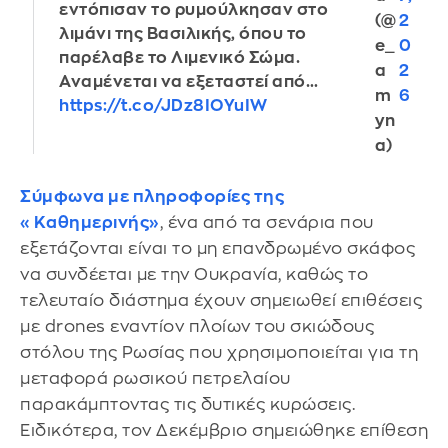
εντόπισαν το ρυμούλκησαν στο
(@
2
λιμάνι της Βασιλικής, όπου το
e_
0
παρέλαβε το Λιμενικό Σώμα.
a
2
Αναμένεται να εξεταστεί από…
m
6
https://t.co/JDz8IOYuIW
yn
a)
Σύμφωνα με πληροφορίες της
«Καθημερινής»
, ένα από τα σενάρια που
εξετάζονται είναι το μη επανδρωμένο σκάφος
να συνδέεται με την Ουκρανία, καθώς το
τελευταίο διάστημα έχουν σημειωθεί επιθέσεις
με drones εναντίον πλοίων του σκιώδους
στόλου της Ρωσίας που χρησιμοποιείται για τη
μεταφορά ρωσικού πετρελαίου
παρακάμπτοντας τις δυτικές κυρώσεις.
Ειδικότερα, τον Δεκέμβριο σημειώθηκε επίθεση