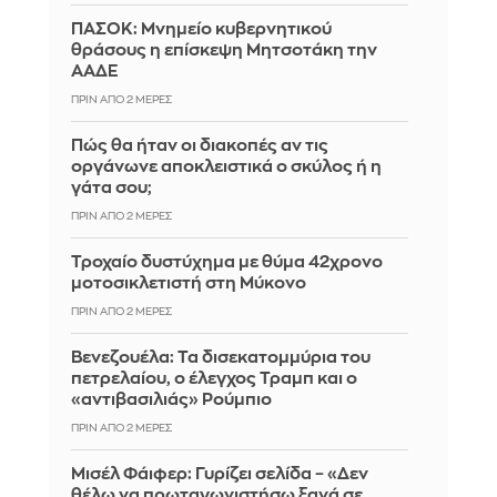
ΠΑΣΟΚ: Μνημείο κυβερνητικού
θράσους η επίσκεψη Μητσοτάκη την
ΑΑΔΕ
ΠΡΙΝ ΑΠΌ 2 ΜΈΡΕΣ
Πώς θα ήταν οι διακοπές αν τις
οργάνωνε αποκλειστικά ο σκύλος ή η
γάτα σου;
ΠΡΙΝ ΑΠΌ 2 ΜΈΡΕΣ
Τροχαίο δυστύχημα με θύμα 42χρονο
μοτοσικλετιστή στη Μύκονο
ΠΡΙΝ ΑΠΌ 2 ΜΈΡΕΣ
Βενεζουέλα: Τα δισεκατομμύρια του
πετρελαίου, ο έλεγχος Τραμπ και ο
«αντιβασιλιάς» Ρούμπιο
ΠΡΙΝ ΑΠΌ 2 ΜΈΡΕΣ
Μισέλ Φάιφερ: Γυρίζει σελίδα – «Δεν
θέλω να πρωταγωνιστήσω ξανά σε