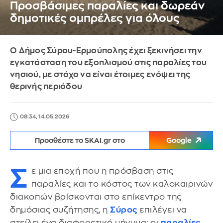
Προσβάσιμες παραλίες και δωρεάν
δημοτικές ομπρέλες για όλους
Ο Δήμος Σύρου-Ερμούπολης έχει ξεκινήσει την
εγκατάσταση του εξοπλισμού στις παραλίες του
νησιού, με στόχο να είναι έτοιμες ενόψει της
θερινής περιόδου
08:34, 14.05.2026
Προσθέστε το SKAI.gr στο
Google
Σ
ε μια εποχή που η πρόσβαση στις
παραλίες και το κόστος των καλοκαιρινών
διακοπών βρίσκονται στο επίκεντρο της
δημόσιας συζήτησης, η
Σύρος
επιλέγει να
στείλει ένα διαφορετικό μήνυμα: οι
παραλίες