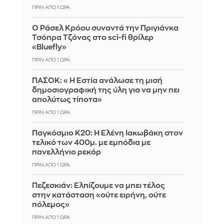
ΠΡΙΝ ΑΠΌ 1 ΏΡΑ
Ο Ράσελ Κρόου συναντά την Πριγιάνκα
Τσόπρα Τζόνας στο sci-fi θρίλερ
«Bluefly»
ΠΡΙΝ ΑΠΌ 1 ΏΡΑ
ΠΑΣΟΚ: «Η Εστία ανάλωσε τη μισή
δημοσιογραφική της ύλη για να μην πει
απολύτως τίποτα»
ΠΡΙΝ ΑΠΌ 1 ΏΡΑ
Παγκόσμιο Κ20: Η Ελένη Ιακωβάκη στον
τελικό των 400μ. με εμπόδια με
πανελλήνιο ρεκόρ
ΠΡΙΝ ΑΠΌ 1 ΏΡΑ
Πεζεσκιάν: Ελπίζουμε να μπει τέλος
στην κατάσταση «ούτε ειρήνη, ούτε
πόλεμος»
ΠΡΙΝ ΑΠΌ 1 ΏΡΑ