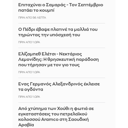
Επιταχύνει ο Σαμαράς - Τον Σεπτέμβριο
πατάει το κουμπί
ΠΡΙΝ ΑΠΌ 56 ΛΕΠΤΆ
Ο Πέδρι έβαψε πλατινέ τα μαλλιά του
τηρώντας την υπόσχεσή του
ΠΡΙΝ ΑΠΌ 1 ΏΡΑ
Ελίζαμπεθ Ελέτσι - Νεκτάριος
Λεμονίδης: Η θρησκευτική παράδοση
που τήρησαν με τον γιο τους
ΠΡΙΝ ΑΠΌ 1 ΏΡΑ
Ένας Γερμανός Αλεξανδρινός έκλεισε
τα ογδόντα
ΠΡΙΝ ΑΠΌ 1 ΏΡΑ
Από χτύπημα των Χούθι η φωτιά σε
εγκαταστάσεις του πετρελαϊκού
κολοσσού Aramco στη Σαουδική
Αραβία