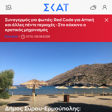
Συναγερμός για φωτιές: Red Code για Αττική
και άλλες πέντε περιοχές - Στο κόκκινο ο
κρατικός μηχανισμός
ΕΛΛΑΔΑ
07:10, 09.08.2026
Δήμος Σύρου-Ερμούπολης: